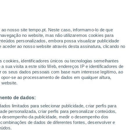
 de Zurique
Flurlingen
r ao nosso site tempo.pt. Neste caso, informamo-lo de que
navegação no website, mas não utilizaremos cookies para
Glattfelden
nteúdos personalizados, embora possa visualizar publicidade
e aceder ao nosso website através desta assinatura, clicando no
Gossau (Zh)
Henggart
s cookies, identificadores únicos ou tecnologias semelhantes
 sua visita a este sitio Web, endereços IP e identificadores de
Hinwil
r os seus dados pessoais com base num interesse legítimo, ao
ou opor-se ao processamento de dados em qualquer altura,
Hittnau
 website.
Hochfelden
mento de dados:
Hombrechtikon
dos limitados para selecionar publicidade, criar perfis para
Horgen
idade personalizada, criar perfis para personalizar conteúdos,
ir o desempenho da publicidade, medir o desempenho dos
Höri
 combinações de dados de diferentes fontes, desenvolver e
eúdos.