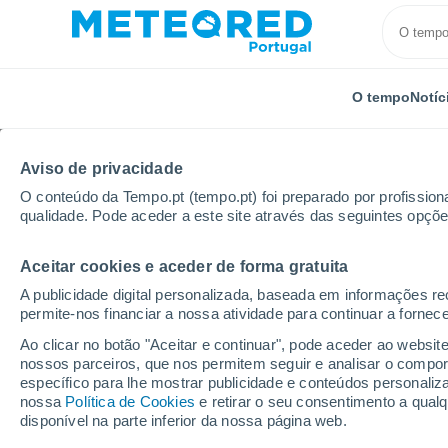
O tempo
Notíc
Aviso de privacidade
O conteúdo da Tempo.pt (tempo.pt) foi preparado por profissiona
qualidade. Pode aceder a este site através das seguintes opçõe
Aceitar cookies e aceder de forma gratuita
Início
Suíça
Cantão de Zurique
Localidades
A publicidade digital personalizada, baseada em informações r
permite-nos financiar a nossa atividade para continuar a fornec
O tempo em todos os l
Ao clicar no botão "Aceitar e continuar", pode aceder ao websit
Zurique
nossos parceiros, que nos permitem seguir e analisar o compo
específico para lhe mostrar publicidade e conteúdos persona
nossa
Política de Cookies
e retirar o seu consentimento a qua
O tempo em todos os lugares do Cantão de Zuriq
disponível na parte inferior da nossa página web.