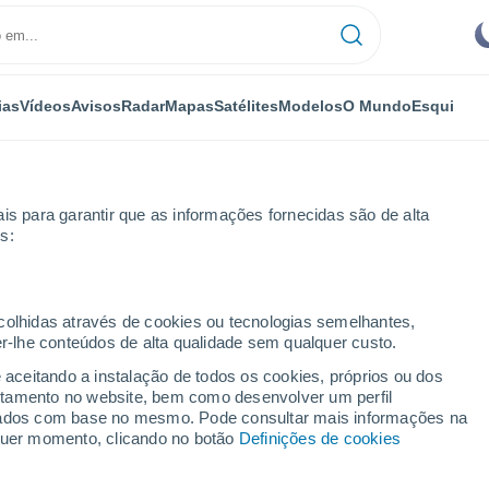
ias
Vídeos
Avisos
Radar
Mapas
Satélites
Modelos
O Mundo
Esqui
is para garantir que as informações fornecidas são de alta
s:
ecolhidas através de cookies ou tecnologias semelhantes,
er-lhe conteúdos de alta qualidade sem qualquer custo.
ugares do Cantão de
e aceitando a instalação de todos os cookies, próprios ou dos
rtamento no website, bem como desenvolver um perfil
lizados com base no mesmo. Pode consultar mais informações na
lquer momento, clicando no botão
Definições de cookies
ue