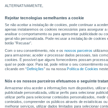
A - G
H - P
R - Z
ALTERNATIVAMENTE,
Lugares mais pesquisados no Cantão
Rejeitar tecnologias semelhantes a cookie
Adlikon
Se não aceitar a instalação de cookies, pode continuar a acede
apenas instalaremos os cookies necessários para assegurar a 
Affoltern Am Albis
analisar o comportamento ou para apresentar publicidade ou co
geral não personalizada. Pode recusar a instalação de cookies 
Andelfingen
botão "Recusar".
Bachenbülach
Com o seu consentimento, nós e os
nossos parceiros
utilizamo
para armazenar, aceder e processar dados pessoais, tais como a
Bäretswil
cookies. É possível que alguns fornecedores possam processa
qual se pode opor. Para tal, pode retirar o seu consentimento 
Birmensdorf (Zh)
clicando em “
Definições
” ou na nossa
Política de Cookies
neste
Bonstetten
Nós e os nossos parceiros efetuamos o seguinte trata
Boppelsen
Armazenar e/ou aceder a informações num dispositivo, utilizar da
Brütten
publicidade personalizada, utilizar perfis para selecionar public
utilizar perfis para selecionar conteúdos personalizados, med
Bubikon
conteúdos, compreender os públicos através de estatísticas ou
melhorar serviços, utilizar dados limitados para selecionar cont