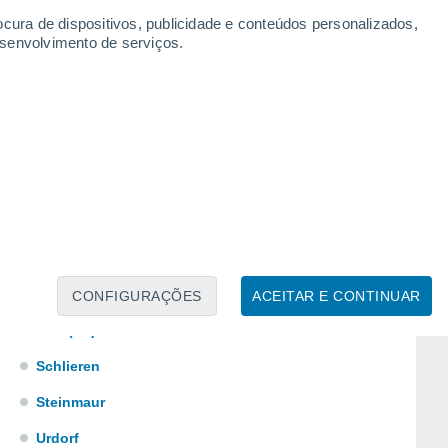
Küsnacht (Zh)
ocura de dispositivos, publicidade e conteúdos personalizados,
esenvolvimento de serviços.
Langnau Am Albis
Lufingen
Meilen
Niederglatt
Oberglatt
Regensdorf
Rüschlikon
Russikon
CONFIGURAÇÕES
ACEITAR E CONTINUAR
Rüti (Zh)
Schlieren
Steinmaur
Urdorf