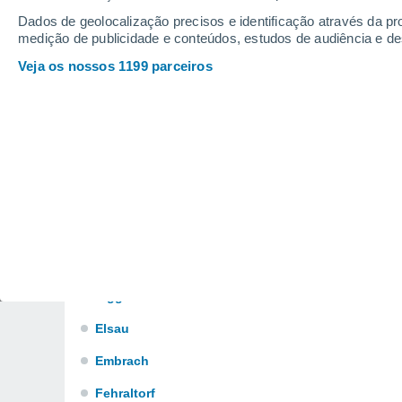
Buch Am Irchel
Dados de geolocalização precisos e identificação através da pr
medição de publicidade e conteúdos, estudos de audiência e d
Bülach
Veja os nossos 1199 parceiros
Dachsen
Dällikon
Dänikon
Dielsdorf
Dietlikon
Egg
Eglisau
Elgg
Elsau
Embrach
Fehraltorf