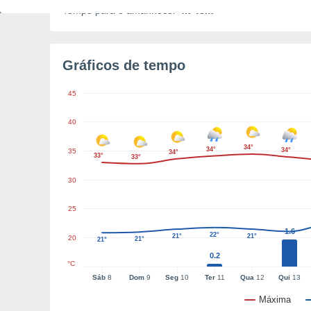
Tempo para o amanhecer
4h 48m
Gráficos de tempo
45
40
34°
34°
34°
35
34°
33°
33°
30
25
1.6
22°
21°
21°
20
21°
21°
0.2
°C
Sáb
8
Dom
9
Seg
10
Ter
11
Qua
12
Qui
13
Máxima