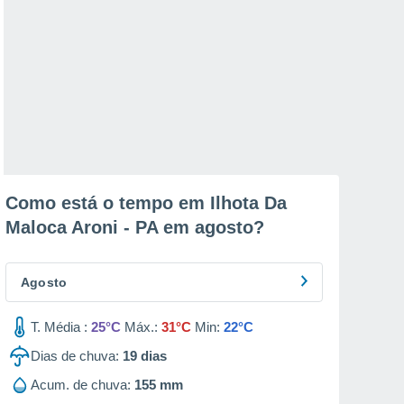
Como está o tempo em Ilhota Da
Maloca Aroni - PA em
agosto
?
Agosto
T. Média :
25°C
Máx.:
31°C
Min:
22°C
Dias de chuva:
19
dias
Acum. de chuva:
155 mm