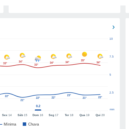
10
7.5
35°
34°
34°
34°
34°
33°
33°
5
2.5
23°
22°
22°
22°
22°
21°
21°
0.2
mm
Sex
14
Sáb
15
Dom
16
Seg
17
Ter
18
Qua
19
Qui
20
Mínima
Chuva