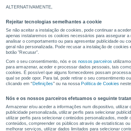
22°
ALTERNATIVAMENTE,
Rejeitar tecnologias semelhantes a cookie
Lua mingu
Se não aceitar a instalação de cookies, pode continuar a acede
Iluminada
Sensação de 20°
apenas instalaremos os cookies necessários para assegurar a 
analisar o comportamento ou para apresentar publicidade ou co
geral não personalizada. Pode recusar a instalação de cookies 
botão "Recusar".
Última hora
Hoje e amanhã poeiras do Saara “invadem”
Com o seu consentimento, nós e os
nossos parceiros
utilizamo
Portugal: risco de trovoadas no Norte e Centr
para armazenar, aceder e processar dados pessoais, tais como a
aumenta
cookies. É possível que alguns fornecedores possam processa
O Tempo 1 - 7 Dias
Atualidade
Mapas de nuvens
qual se pode opor. Para tal, pode retirar o seu consentimento 
clicando em “
Definições
” ou na nossa
Política de Cookies
neste
Nós e os nossos parceiros efetuamos o seguinte trata
Amanhã
Segunda
Hoje
Armazenar e/ou aceder a informações num dispositivo, utilizar da
9 Ago.
10 Ago.
8 Ago.
publicidade personalizada, utilizar perfis para selecionar public
utilizar perfis para selecionar conteúdos personalizados, med
conteúdos, compreender os públicos através de estatísticas ou
melhorar serviços, utilizar dados limitados para selecionar cont