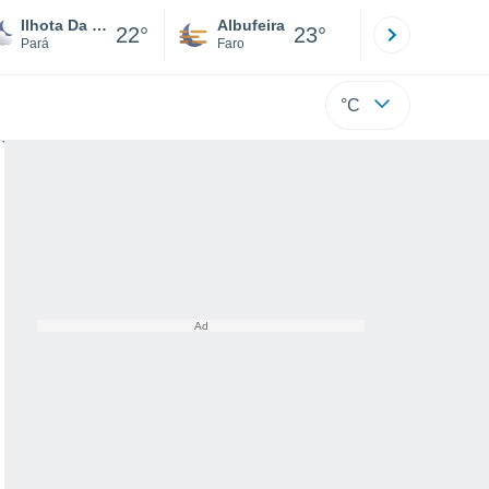
Ilhota Da Maloca Aroni
Albufeira
Lisboa
22°
23°
Pará
Faro
Lisboa
°C