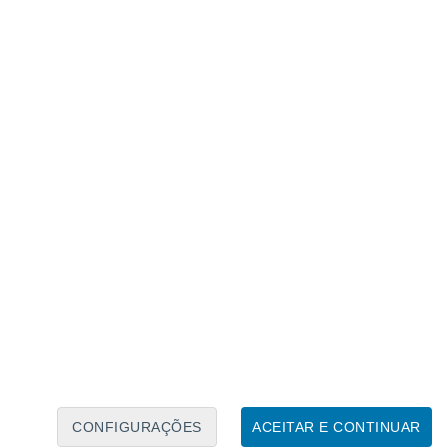
Calendário Lunar
Seg
Ter
Qua
Qui
Sex
Sáb
Domo
8
9
10
11
12
13
14
15
16
17
18
19
20
21
CONFIGURAÇÕES
ACEITAR E CONTINUAR