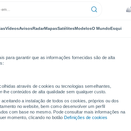
ias
Vídeos
Avisos
Radar
Mapas
Satélites
Modelos
O Mundo
Esqui
is para garantir que as informações fornecidas são de alta
s:
roni
ecolhidas através de cookies ou tecnologias semelhantes,
er-lhe conteúdos de alta qualidade sem qualquer custo.
loca Aroni - PA
e aceitando a instalação de todos os cookies, próprios ou dos
rtamento no website, bem como desenvolver um perfil
...
lizados com base no mesmo. Pode consultar mais informações na
lquer momento, clicando no botão
Definições de cookies
Por horas
Intervalos nublados nas
próximas horas