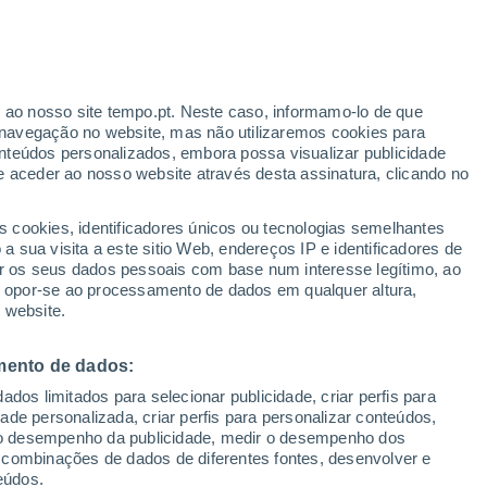
ante
r ao nosso site tempo.pt. Neste caso, informamo-lo de que
:
22%
navegação no website, mas não utilizaremos cookies para
nteúdos personalizados, embora possa visualizar publicidade
e aceder ao nosso website através desta assinatura, clicando no
s cookies, identificadores únicos ou tecnologias semelhantes
o
 sua visita a este sitio Web, endereços IP e identificadores de
r os seus dados pessoais com base num interesse legítimo, ao
Radar de Chuva
Satélites
Modelos
ou opor-se ao processamento de dados em qualquer altura,
 website.
mento de dados:
Terça
Quarta
Quinta
Sexta
dos limitados para selecionar publicidade, criar perfis para
11 Ago.
12 Ago.
13 Ago.
14 Ago.
idade personalizada, criar perfis para personalizar conteúdos,
ir o desempenho da publicidade, medir o desempenho dos
 combinações de dados de diferentes fontes, desenvolver e
eúdos.
40%
50%