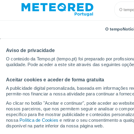
O tempo
Notíc
Aviso de privacidade
O conteúdo da Tempo.pt (tempo.pt) foi preparado por profissiona
qualidade. Pode aceder a este site através das seguintes opçõe
Aceitar cookies e aceder de forma gratuita
Início
Brasil
Estado do Pará
Ilhota Da Maloca A
A publicidade digital personalizada, baseada em informações r
permite-nos financiar a nossa atividade para continuar a fornec
Tempo em Ilhota Da Ma
Ao clicar no botão "Aceitar e continuar", pode aceder ao websit
nossos parceiros, que nos permitem seguir e analisar o compo
01:37
Sábado
específico para lhe mostrar publicidade e conteúdos persona
nossa
Política de Cookies
e retirar o seu consentimento a qua
disponível na parte inferior da nossa página web.
Parcialmente nublado