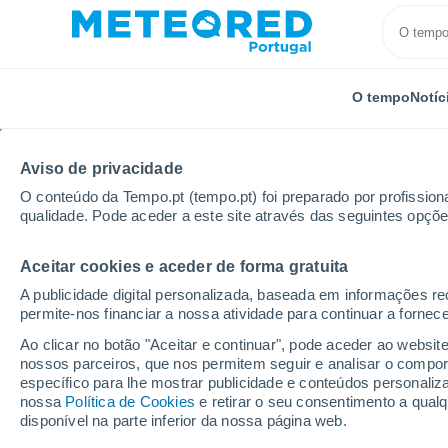
O tempo
Notíc
Aviso de privacidade
O conteúdo da Tempo.pt (tempo.pt) foi preparado por profissiona
qualidade. Pode aceder a este site através das seguintes opçõe
Aceitar cookies e aceder de forma gratuita
Início
Roménia
Distrito de Vaslui
Huşi
A publicidade digital personalizada, baseada em informações r
permite-nos financiar a nossa atividade para continuar a fornec
Tempo em Huşi
Ao clicar no botão "Aceitar e continuar", pode aceder ao websit
nossos parceiros, que nos permitem seguir e analisar o compo
12:26
Sexta
específico para lhe mostrar publicidade e conteúdos persona
nossa
Política de Cookies
e retirar o seu consentimento a qua
disponível na parte inferior da nossa página web.
Nuvens dispersas