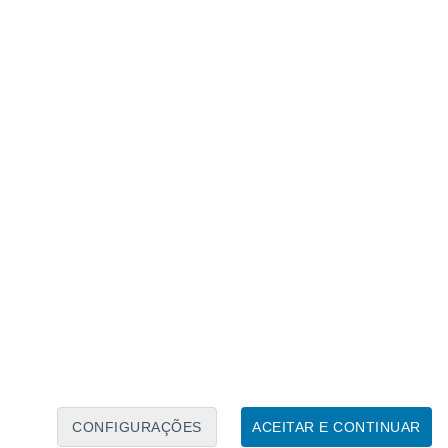
Calendário Lunar
Seg
Ter
Qua
Qui
Sex
Sáb
Domo
7
8
9
10
11
12
13
14
15
16
17
18
19
20
CONFIGURAÇÕES
ACEITAR E CONTINUAR