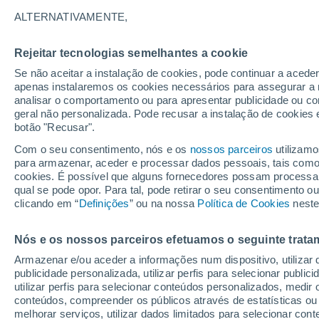
33°
ALTERNATIVAMENTE,
Rejeitar tecnologias semelhantes a cookie
UV
7 Alto
Se não aceitar a instalação de cookies, pode continuar a acede
Sensação de 33°
FPS
15-25
apenas instalaremos os cookies necessários para assegurar a 
analisar o comportamento ou para apresentar publicidade ou co
geral não personalizada. Pode recusar a instalação de cookies 
botão "Recusar".
Última hora
Aviso amarelo de tempo quente neste distrito:
Com o seu consentimento, nós e os
nossos parceiros
utilizamo
39 ºC e noites tropicais; saiba até quando
para armazenar, aceder e processar dados pessoais, tais como a
cookies. É possível que alguns fornecedores possam processa
O Tempo 1 - 7 Dias
Atualidade
Mapas de chuva
R
qual se pode opor. Para tal, pode retirar o seu consentimento 
clicando em “
Definições
” ou na nossa
Política de Cookies
neste
Nós e os nossos parceiros efetuamos o seguinte trata
Amanhã
Domingo
S
Hoje
Armazenar e/ou aceder a informações num dispositivo, utilizar da
8 Ago.
9 Ago.
7 Ago.
publicidade personalizada, utilizar perfis para selecionar public
utilizar perfis para selecionar conteúdos personalizados, med
conteúdos, compreender os públicos através de estatísticas ou
melhorar serviços, utilizar dados limitados para selecionar cont
80%
70%