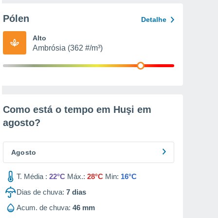
Pólen
Detalhe
Alto
Ambrósia (362 #/m³)
Como está o tempo em Huşi em
agosto
?
Agosto
T. Média :
22°C
Máx.:
28°C
Min:
16°C
Dias de chuva:
7
dias
Acum. de chuva:
46 mm