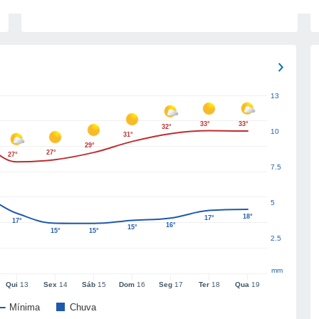
13
33°
33°
32°
10
31°
29°
27°
27°
7.5
5
18°
17°
17°
16°
15°
15°
15°
2.5
mm
Qui
13
Sex
14
Sáb
15
Dom
16
Seg
17
Ter
18
Qua
19
Mínima
Chuva