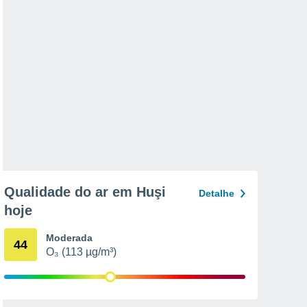
Qualidade do ar em Huşi
Detalhe
hoje
Moderada
44
O₃ (113 µg/m³)