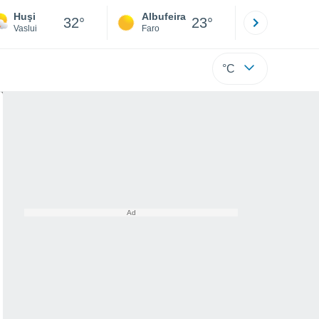
Huşi
Albufeira
Lisboa
32°
23°
Vaslui
Faro
Lisboa
°C