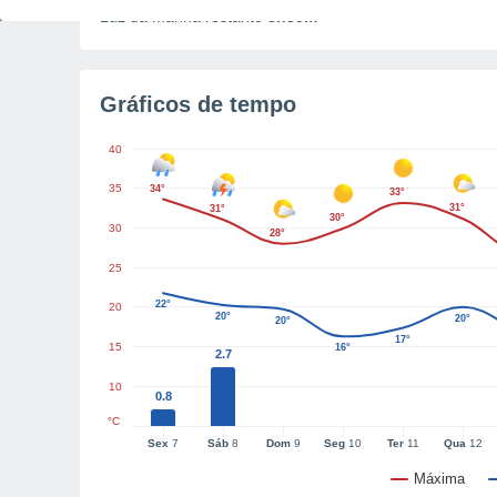
Luz da manhã restante
8h39m
Gráficos de tempo
40
35
34°
33°
31°
31°
30°
30
28°
25
22°
20
20°
20°
20°
17°
15
16°
2.7
10
0.8
°C
Sex
7
Sáb
8
Dom
9
Seg
10
Ter
11
Qua
12
Máxima