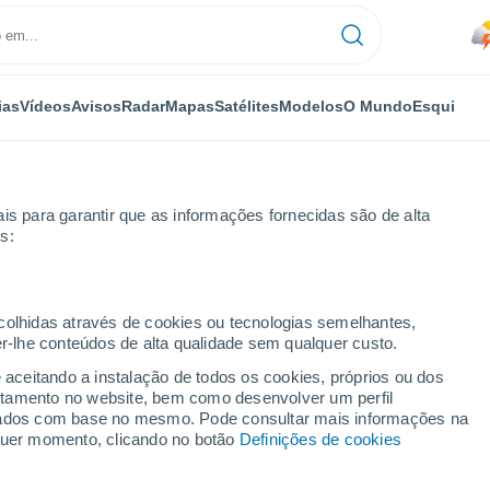
ias
Vídeos
Avisos
Radar
Mapas
Satélites
Modelos
O Mundo
Esqui
is para garantir que as informações fornecidas são de alta
s:
ecolhidas através de cookies ou tecnologias semelhantes,
er-lhe conteúdos de alta qualidade sem qualquer custo.
e aceitando a instalação de todos os cookies, próprios ou dos
rtamento no website, bem como desenvolver um perfil
...
lizados com base no mesmo. Pode consultar mais informações na
lquer momento, clicando no botão
Definições de cookies
Por horas
Chuva fraca nas próximas horas