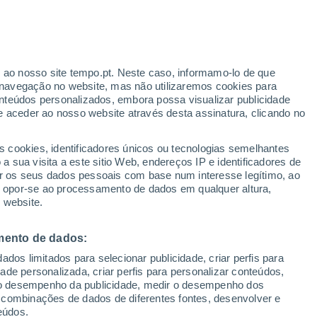
Aviso amarelo
Aviso moderado por chuva em Huşi
hoje
r ao nosso site tempo.pt. Neste caso, informamo-lo de que
navegação no website, mas não utilizaremos cookies para
nteúdos personalizados, embora possa visualizar publicidade
e aceder ao nosso website através desta assinatura, clicando no
 até
s cookies, identificadores únicos ou tecnologias semelhantes
 sua visita a este sitio Web, endereços IP e identificadores de
r os seus dados pessoais com base num interesse legítimo, ao
adar de Chuva
Satélites
Modelos
ou opor-se ao processamento de dados em qualquer altura,
 website.
mento de dados:
egunda
Terça
Quarta
Quinta
dos limitados para selecionar publicidade, criar perfis para
10 Ago.
11 Ago.
12 Ago.
13 Ago.
idade personalizada, criar perfis para personalizar conteúdos,
ir o desempenho da publicidade, medir o desempenho dos
 combinações de dados de diferentes fontes, desenvolver e
eúdos.