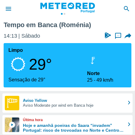
Tempo em Banca (Roménia)
de
14:13
Sábado
...
 da
empo.pt) foi
Limpo
or
29°
is para
e as
 fornecidas
Norte
 qualidade.
Sensação de 29°
25
49 km/h
r a este
s das
opções:
Aviso Yellow
Aviso Moderate por wind em Banca hoje
ookies e
 forma
Última hora
e digital
Hoje e amanhã poeiras do Saara “invadem”
Portugal: risco de trovoadas no Norte e Centro
da,