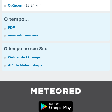
Obârşeni
(13.24 km)
O tempo...
PDF
mais informações
O tempo no seu Site
Widget de O Tempo
API de Meteorologia