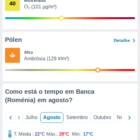
Moderada
conteúdos.
40
O₃ (101 µg/m³)
ção
ão através
de
Pólen
,
Detalhe
 e
Alto
dos,
Ambrósia (129 #/m³)
publicidade
s, estudos
a e
mento de
Como está o tempo em Banca
ossos 1199
(Roménia) em
agosto
?
eiros
o
Junho
Julho
Agosto
Setembro
Outubro
Novembro
T. Média :
22°C
Máx.:
28°C
Min:
17°C