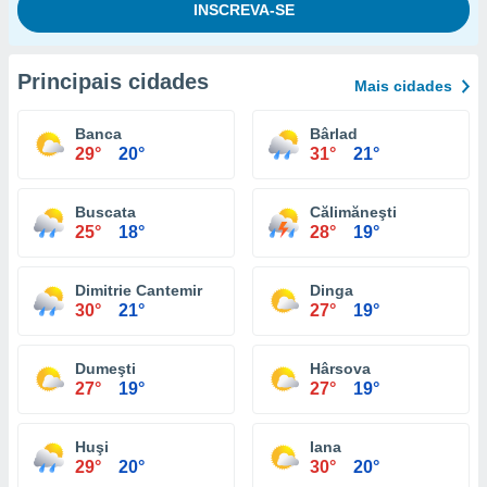
Principais cidades
Mais cidades
Banca
Bârlad
29°
20°
31°
21°
Buscata
Călimăneşti
25°
18°
28°
19°
Dimitrie Cantemir
Dinga
30°
21°
27°
19°
Dumeşti
Hârsova
27°
19°
27°
19°
Huşi
Iana
29°
20°
30°
20°