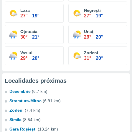
Laza
Negreşti
27°
19°
27°
19°
Oţetoaia
Urlaţi
30°
21°
29°
20°
Vaslui
Zorleni
29°
20°
31°
20°
Localidades próximas
Decembrie
(6.7 km)
Stramtura-Mitoc
(6.91 km)
Zorleni
(7.4 km)
Simila
(8.54 km)
Gara Roşieşti
(13.24 km)