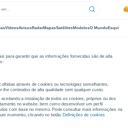
ias
Vídeos
Avisos
Radar
Mapas
Satélites
Modelos
O Mundo
Esqui
is para garantir que as informações fornecidas são de alta
s:
ecolhidas através de cookies ou tecnologias semelhantes,
er-lhe conteúdos de alta qualidade sem qualquer custo.
gares do Distrito de
e aceitando a instalação de todos os cookies, próprios ou dos
rtamento no website, bem como desenvolver um perfil
lizados com base no mesmo. Pode consultar mais informações na
lquer momento, clicando no botão
Definições de cookies