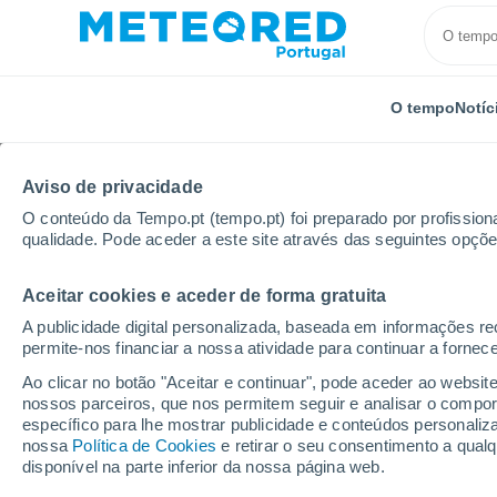
O tempo
Notíc
Aviso de privacidade
O conteúdo da Tempo.pt (tempo.pt) foi preparado por profissiona
qualidade. Pode aceder a este site através das seguintes opçõe
Aceitar cookies e aceder de forma gratuita
Início
Roménia
Distrito de Vaslui
Localidades
A publicidade digital personalizada, baseada em informações r
permite-nos financiar a nossa atividade para continuar a fornec
O tempo em todos os lu
Ao clicar no botão "Aceitar e continuar", pode aceder ao websit
Vaslui
nossos parceiros, que nos permitem seguir e analisar o compo
específico para lhe mostrar publicidade e conteúdos persona
nossa
Política de Cookies
e retirar o seu consentimento a qua
O tempo em todos os lugares do Distrito de Vaslui
disponível na parte inferior da nossa página web.