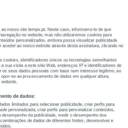
 de Vaslui
Gârdeşti
r ao nosso site tempo.pt. Neste caso, informamo-lo de que
navegação no website, mas não utilizaremos cookies para
Hârsova
nteúdos personalizados, embora possa visualizar publicidade
e aceder ao nosso website através desta assinatura, clicando no
Hordila
Huşi
s cookies, identificadores únicos ou tecnologias semelhantes
 sua visita a este sitio Web, endereços IP e identificadores de
Iana
r os seus dados pessoais com base num interesse legítimo, ao
ou opor-se ao processamento de dados em qualquer altura,
Lăţeşti
 website.
Laza
mento de dados:
Malaiesti
dos limitados para selecionar publicidade, criar perfis para
Muşata
idade personalizada, criar perfis para personalizar conteúdos,
ir o desempenho da publicidade, medir o desempenho dos
Negreşti
 combinações de dados de diferentes fontes, desenvolver e
eúdos.