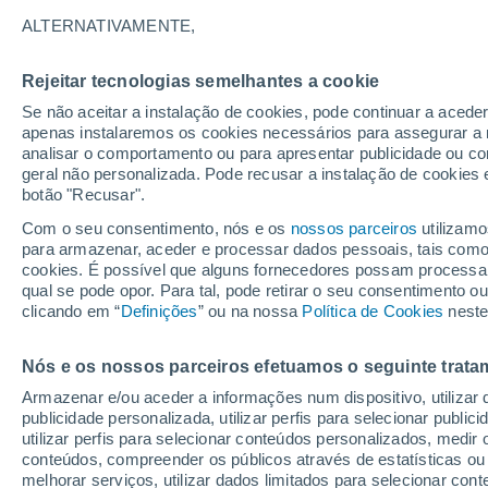
A - R
S - Z
ALTERNATIVAMENTE,
Lugares mais pesquisados no Distrito
Rejeitar tecnologias semelhantes a cookie
Buda
Se não aceitar a instalação de cookies, pode continuar a acede
apenas instalaremos os cookies necessários para assegurar a 
Buhăieşti
analisar o comportamento ou para apresentar publicidade ou co
geral não personalizada. Pode recusar a instalação de cookies 
Bulboaca
botão "Recusar".
Bumbăta
Com o seu consentimento, nós e os
nossos parceiros
utilizamo
para armazenar, aceder e processar dados pessoais, tais como a
Buscata
cookies. É possível que alguns fornecedores possam processa
qual se pode opor. Para tal, pode retirar o seu consentimento 
Butucăria
clicando em “
Definições
” ou na nossa
Política de Cookies
neste
Călimăneşti
Nós e os nossos parceiros efetuamos o seguinte trata
Cârja
Armazenar e/ou aceder a informações num dispositivo, utilizar da
Chirceşti
publicidade personalizada, utilizar perfis para selecionar public
utilizar perfis para selecionar conteúdos personalizados, med
Corobăneşti
conteúdos, compreender os públicos através de estatísticas ou
melhorar serviços, utilizar dados limitados para selecionar cont