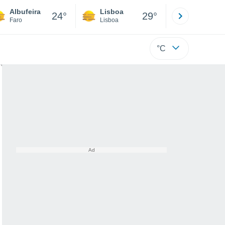
Albufeira
Lisboa
Porto
24°
29°
Faro
Lisboa
Porto
°C