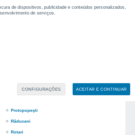
Obârşeni
ocura de dispositivos, publicidade e conteúdos personalizados,
esenvolvimento de serviços.
Obârsenii Lingurari
Olteneşti
Oţetoaia
Păcurăreşti
Pâhneşti
Perieni
Pogăneşti
Pogoneşti
CONFIGURAÇÕES
ACEITAR E CONTINUAR
Portari
Protopopeşti
Răducani
Rotari