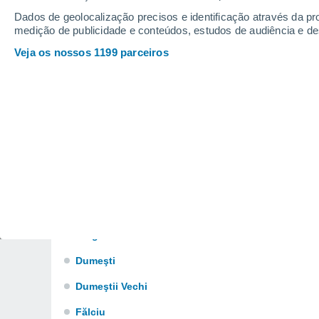
Coroieşti
Dados de geolocalização precisos e identificação através da pr
medição de publicidade e conteúdos, estudos de audiência e d
Costeşti
Veja os nossos 1199 parceiros
Crăciuneşti
Crangu Nou
Crasna
Curseşti-Vale
Deleni
Deleşti
Dimitrie Cantemir
Dinga
Dumeşti
Dumeştii Vechi
Fălciu