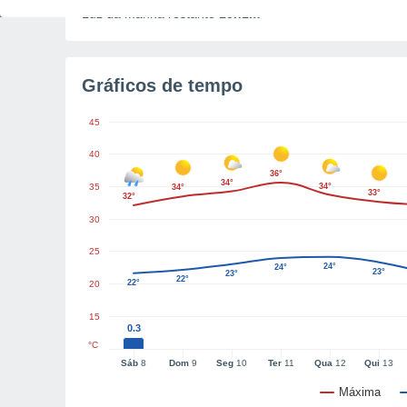
Luz da manhã restante
15h1m
Gráficos de tempo
45
40
36°
34°
35
34°
34°
33°
32°
30
25
24°
24°
23°
23°
22°
22°
20
15
0.3
°C
Sáb
8
Dom
9
Seg
10
Ter
11
Qua
12
Qui
13
Máxima