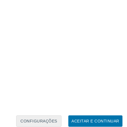
Calendário Lunar
Seg
Ter
Qua
Qui
Sex
Sáb
Domo
8
9
10
11
12
13
14
15
16
17
18
19
20
21
CONFIGURAÇÕES
ACEITAR E CONTINUAR