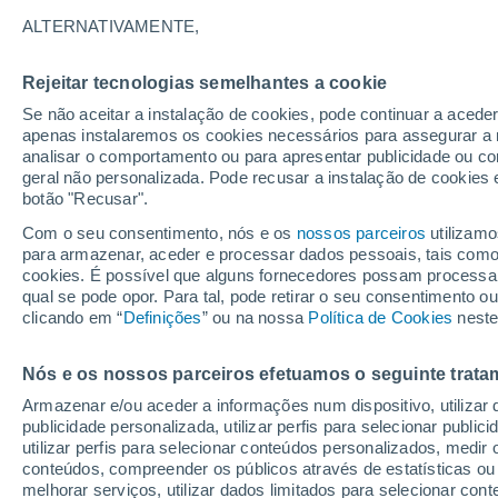
22°
ALTERNATIVAMENTE,
Rejeitar tecnologias semelhantes a cookie
Norte
Se não aceitar a instalação de cookies, pode continuar a acede
Sensação de 20°
3
-
6 km/h
apenas instalaremos os cookies necessários para assegurar a 
analisar o comportamento ou para apresentar publicidade ou co
geral não personalizada. Pode recusar a instalação de cookies 
botão "Recusar".
Última hora
Hoje e amanhã poeiras do Saara “invadem”
Com o seu consentimento, nós e os
nossos parceiros
utilizamo
Portugal: risco de trovoadas no Norte e Centr
para armazenar, aceder e processar dados pessoais, tais como a
aumenta
cookies. É possível que alguns fornecedores possam processa
O Tempo 1 - 7 Dias
Atualidade
Mapas de nuvens
qual se pode opor. Para tal, pode retirar o seu consentimento 
clicando em “
Definições
” ou na nossa
Política de Cookies
neste
Nós e os nossos parceiros efetuamos o seguinte trata
Amanhã
Segunda
Hoje
Armazenar e/ou aceder a informações num dispositivo, utilizar da
9 Ago.
10 Ago.
8 Ago.
publicidade personalizada, utilizar perfis para selecionar public
utilizar perfis para selecionar conteúdos personalizados, med
conteúdos, compreender os públicos através de estatísticas ou
melhorar serviços, utilizar dados limitados para selecionar cont
70%