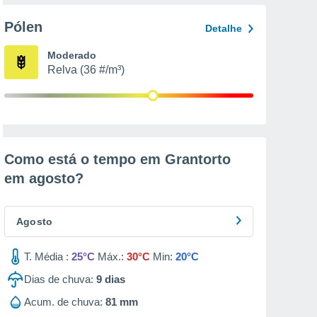
Pólen
Detalhe
Moderado
Relva (36 #/m³)
Como está o tempo em Grantorto
em
agosto
?
Agosto
T. Média :
25°C
Máx.:
30°C
Min:
20°C
Dias de chuva:
9
dias
Acum. de chuva:
81 mm