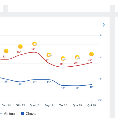
6
36°
35°
32°
4
31°
30°
29°
28°
2
22°
21°
21°
20°
19°
18°
18°
mm
Sex
14
Sáb
15
Dom
16
Seg
17
Ter
18
Qua
19
Qui
20
Mínima
Chuva