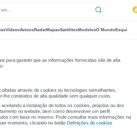
ias
Vídeos
Avisos
Radar
Mapas
Satélites
Modelos
O Mundo
Esqui
is para garantir que as informações fornecidas são de alta
s:
ecolhidas através de cookies ou tecnologias semelhantes,
er-lhe conteúdos de alta qualidade sem qualquer custo.
e aceitando a instalação de todos os cookies, próprios ou dos
rtamento no website, bem como desenvolver um perfil
...
lizados com base no mesmo. Pode consultar mais informações na
lquer momento, clicando no botão
Definições de cookies
Por horas
Intervalos nublados nas
próximas horas