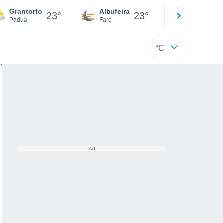
Grantorto
Albufeira
Lisboa
23°
23°
Pádua
Faro
Lisboa
°C