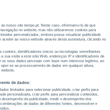
Aviso amarelo
Aviso moderado por trovoada em
Grantorto hoje
r ao nosso site tempo.pt. Neste caso, informamo-lo de que
navegação no website, mas não utilizaremos cookies para
nteúdos personalizados, embora possa visualizar publicidade
e aceder ao nosso website através desta assinatura, clicando no
s cookies, identificadores únicos ou tecnologias semelhantes
o
 sua visita a este sitio Web, endereços IP e identificadores de
r os seus dados pessoais com base num interesse legítimo, ao
Radar de Chuva
Satélites
Modelos
ou opor-se ao processamento de dados em qualquer altura,
 website.
mento de dados:
Terça
Quarta
Quinta
Sexta
dos limitados para selecionar publicidade, criar perfis para
11 Ago.
12 Ago.
13 Ago.
14 Ago.
idade personalizada, criar perfis para personalizar conteúdos,
ir o desempenho da publicidade, medir o desempenho dos
 combinações de dados de diferentes fontes, desenvolver e
eúdos.