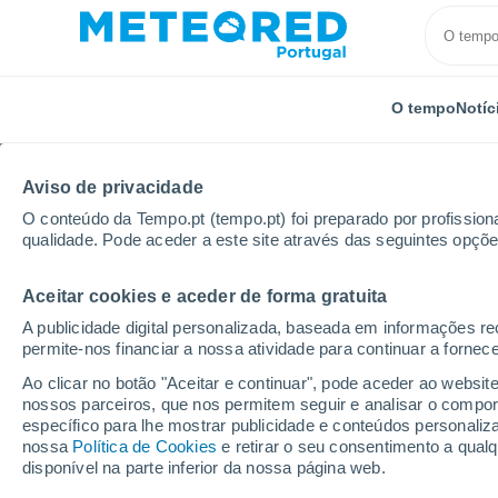
O tempo
Notíc
Aviso de privacidade
O conteúdo da Tempo.pt (tempo.pt) foi preparado por profissiona
qualidade. Pode aceder a este site através das seguintes opçõe
Aceitar cookies e aceder de forma gratuita
Início
Itália
Província de Pádova
Grantorto
A publicidade digital personalizada, baseada em informações r
permite-nos financiar a nossa atividade para continuar a fornec
Tempo em Grantorto
Ao clicar no botão "Aceitar e continuar", pode aceder ao websit
nossos parceiros, que nos permitem seguir e analisar o compo
06:03
Sábado
específico para lhe mostrar publicidade e conteúdos persona
nossa
Política de Cookies
e retirar o seu consentimento a qua
disponível na parte inferior da nossa página web.
Nuvens dispersas