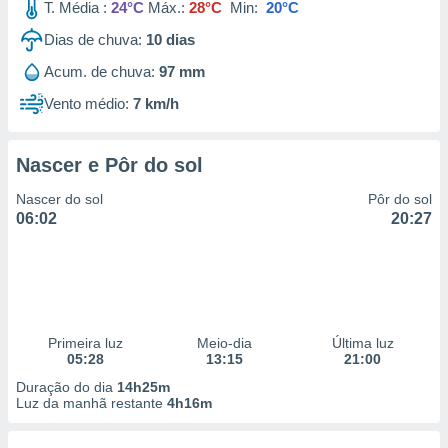
T. Média :
24°C
Máx.:
28°C
Min:
20°C
Dias de chuva:
10
dias
Acum. de chuva:
97 mm
Vento médio:
7 km/h
Nascer e Pôr do sol
Nascer do sol
Pôr do sol
06:02
20:27
Primeira luz
Meio-dia
Última luz
05:28
13:15
21:00
Duração do dia
14h25m
Luz da manhã restante
4h16m