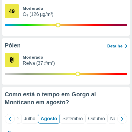
conteúdos.
Moderada
49
O₃ (126 µg/m³)
ção
ão através
de
,
 e
Pólen
Detalhe
dos,
Moderado
publicidade
Relva (37 #/m³)
s, estudos
a e
mento de
ossos 1199
Como está o tempo em Gorgo al
eiros
Monticano em
agosto
?
o
Junho
Julho
Agosto
Setembro
Outubro
Novembro