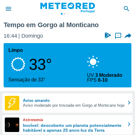
Tempo em Gorgo al Monticano
de
16:44
Domingo
...
 da
empo.pt) foi
Limpo
or
33°
is para
e as
 fornecidas
UV
3 Moderado
 qualidade.
Sensação de 33°
FPS
6-10
r a este
s das
opções:
Aviso amarelo
Aviso moderado por trovoada em Gorgo al Monticano hoje
ookies e
 forma
Astronomia
e digital
Incrível: descoberto um planeta potencialmente
habitável a apenas 25 anos-luz da Terra
da,