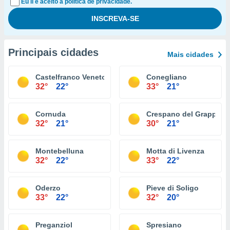
Eu li e aceito a política de privacidade.
Principais cidades
Mais cidades
Castelfranco Veneto
Conegliano
32°
22°
33°
21°
Cornuda
Crespano del Grappa
32°
21°
30°
21°
Montebelluna
Motta di Livenza
32°
22°
33°
22°
Oderzo
Pieve di Soligo
33°
22°
32°
20°
Preganziol
Spresiano