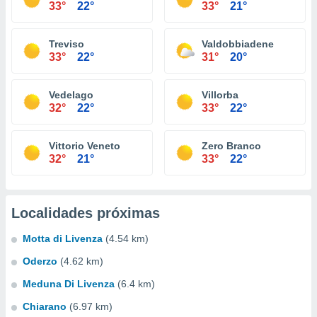
33°
22°
33°
21°
Treviso
Valdobbiadene
33°
22°
31°
20°
Vedelago
Villorba
32°
22°
33°
22°
Vittorio Veneto
Zero Branco
32°
21°
33°
22°
Localidades próximas
Motta di Livenza
(4.54 km)
Oderzo
(4.62 km)
Meduna Di Livenza
(6.4 km)
Chiarano
(6.97 km)