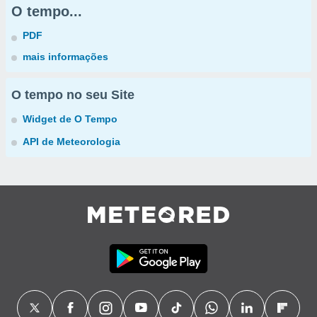
O tempo...
PDF
mais informações
O tempo no seu Site
Widget de O Tempo
API de Meteorologia