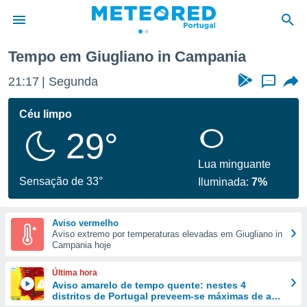
 Campania
Tempo em Giugliano in Campania
de
21:17
Segunda
...
 da
empo.pt) foi
Céu limpo
or
29°
is para
e as
 fornecidas
Lua minguante
 qualidade.
Sensação de 33°
Iluminada:
7%
r a este
s das
opções:
Aviso vermelho
Aviso extremo por temperaturas elevadas em Giugliano in
ookies e
Campania hoje
 forma
Última hora
e digital
Aviso amarelo de tempo quente: nestes 4
distritos de Portugal preveem-se máximas de até
da,