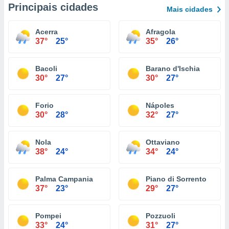
Principais cidades
Mais cidades
Acerra
Afragola
37°
25°
35°
26°
Bacoli
Barano d'Ischia
30°
27°
30°
27°
Forio
Nápoles
30°
28°
32°
27°
Nola
Ottaviano
38°
24°
34°
24°
Palma Campania
Piano di Sorrento
37°
23°
29°
27°
Pompei
Pozzuoli
33°
24°
31°
27°