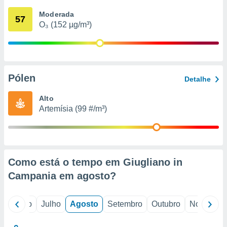
conteúdos.
Moderada
57
O₃ (152 µg/m³)
ção
ão através
de
,
 e
Pólen
Detalhe
dos,
Alto
publicidade
Artemísia (99 #/m³)
s, estudos
a e
mento de
ossos 1199
Como está o tempo em Giugliano in
eiros
Campania em
agosto
?
o
Junho
Julho
Agosto
Setembro
Outubro
Novembro