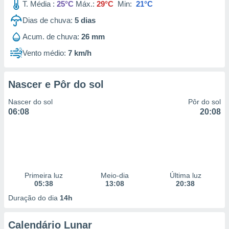
T. Média :
25°C
Máx.:
29°C
Min:
21°C
Dias de chuva:
5
dias
Acum. de chuva:
26 mm
Vento médio:
7 km/h
Nascer e Pôr do sol
Nascer do sol
Pôr do sol
06:08
20:08
Primeira luz
Meio-dia
Última luz
05:38
13:08
20:38
Duração do dia
14h
Calendário Lunar