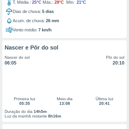
T. Média :
25°C
Máx.:
29°C
Min:
21°C
Dias de chuva:
5
dias
Acum. de chuva:
26 mm
Vento médio:
7 km/h
Nascer e Pôr do sol
Nascer do sol
Pôr do sol
06:05
20:10
Primeira luz
Meio-dia
Última luz
05:35
13:08
20:41
Duração do dia
14h5m
Luz da manhã restante
8h16m