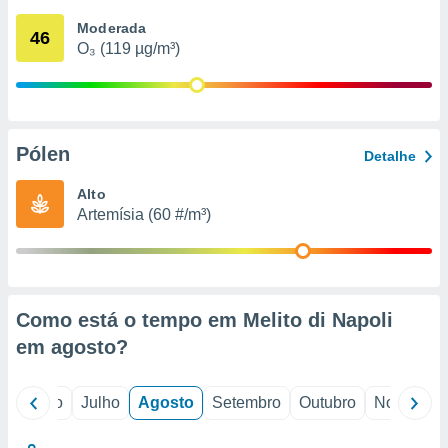
conteúdos.
Moderada
46
O₃ (119 µg/m³)
ção
ão através
de
,
 e
Pólen
Detalhe
dos,
Alto
publicidade
Artemísia (60 #/m³)
s, estudos
a e
mento de
ossos 1199
Como está o tempo em Melito di Napoli
eiros
em
agosto
?
o
Junho
Julho
Agosto
Setembro
Outubro
Novembro