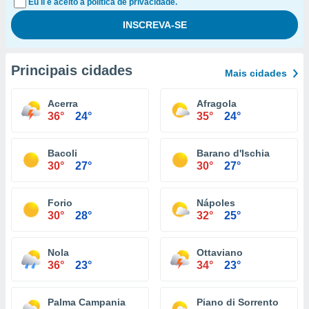
Eu li e aceito a política de privacidade.
Principais cidades
Mais cidades
Acerra
Afragola
36°
24°
35°
24°
Bacoli
Barano d'Ischia
30°
27°
30°
27°
Forio
Nápoles
30°
28°
32°
25°
Nola
Ottaviano
36°
23°
34°
23°
Palma Campania
Piano di Sorrento