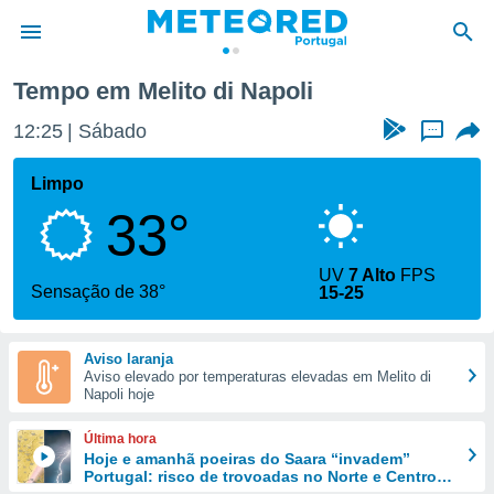
li
Tempo em Melito di Napoli
de
12:25
Sábado
...
 da
empo.pt) foi
Limpo
or
33°
is para
e as
 fornecidas
UV
7 Alto
FPS
 qualidade.
Sensação de 38°
15-25
r a este
s das
opções:
Aviso laranja
Aviso elevado por temperaturas elevadas em Melito di
ookies e
Napoli hoje
 forma
Última hora
e digital
Hoje e amanhã poeiras do Saara “invadem”
Portugal: risco de trovoadas no Norte e Centro
da,