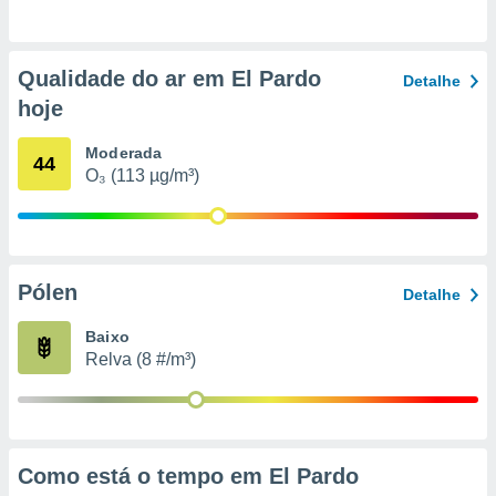
o qual se
ara tal,
 o seu
Qualidade do ar em El Pardo
to ou opor-
Detalhe
essamento
hoje
m qualquer
ando em “
Moderada
44
 ou na
O₃ (113 µg/m³)
 Cookies
te.
 nossos
Pólen
Detalhe
s o
Baixo
o de
Relva (8 #/m³)
e/ou aceder
ões num
utilizar
ados para
Como está o tempo em El Pardo
publicidade,