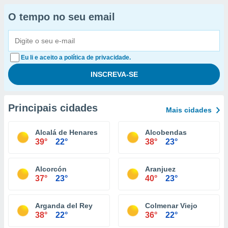
O tempo no seu email
Eu li e aceito a política de privacidade.
Principais cidades
Mais cidades
Alcalá de Henares
Alcobendas
39°
22°
38°
23°
Alcorcón
Aranjuez
37°
23°
40°
23°
Arganda del Rey
Colmenar Viejo
38°
22°
36°
22°