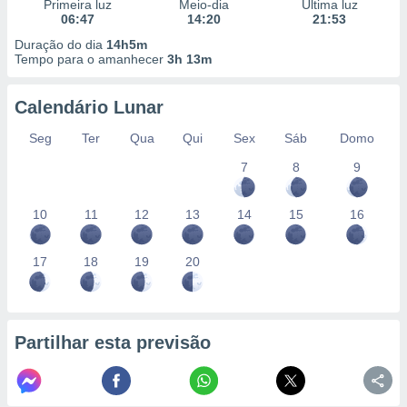
conteúdos.
Primeira luz
Meio-dia
Última luz
06:47
14:20
21:53
Duração do dia
14h5m
ção
Tempo para o amanhecer
3h 13m
ão através
de
Calendário Lunar
,
 e
Seg
Ter
Qua
Qui
Sex
Sáb
Domo
7
8
9
dos,
publicidade
s, estudos
10
11
12
13
14
15
16
a e
mento de
17
18
19
20
ossos 1199
eiros
Partilhar esta previsão