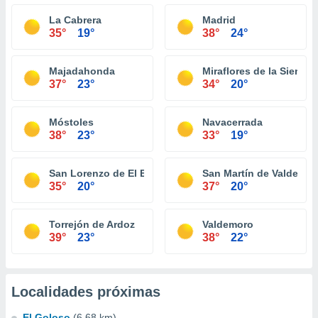
La Cabrera
Madrid
35°
19°
38°
24°
Majadahonda
Miraflores de la Sierra
37°
23°
34°
20°
Móstoles
Navacerrada
38°
23°
33°
19°
San Lorenzo de El Escorial
San Martín de Valdeigle
35°
20°
37°
20°
Torrejón de Ardoz
Valdemoro
39°
23°
38°
22°
Localidades próximas
El Goloso
(6.68 km)