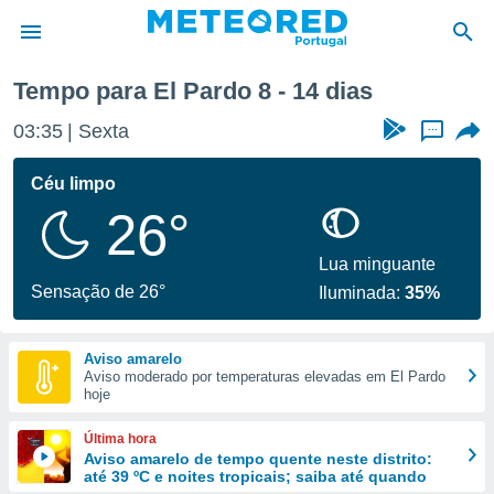
ma semana
Tempo para El Pardo 8 - 14 dias
de
03:35
Sexta
...
 da
empo.pt) foi
Céu limpo
or
26°
is para
e as
 fornecidas
Lua minguante
 qualidade.
Sensação de 26°
Iluminada:
35%
r a este
s das
opções:
Aviso amarelo
Aviso moderado por temperaturas elevadas em El Pardo
ookies e
hoje
 forma
Última hora
e digital
Aviso amarelo de tempo quente neste distrito:
até 39 ºC e noites tropicais; saiba até quando
da,