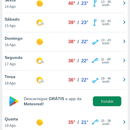
para lhe
13
-
39
40°
/
23°
km/h
14 Ago.
licidade e
ados com
Sábado
10
-
42
39°
/
23°
esmo. Pode
km/h
15 Ago.
ais
s na nossa
Domingo
13
-
43
 Cookies
e
38°
/
22°
km/h
16 Ago.
u
nto a
omento,
Segunda
11
-
48
36°
/
22°
 botão
km/h
17 Ago.
de cookies
na parte
Terça
18
-
46
nossa
36°
/
22°
km/h
18 Ago.
.
IVAMENTE,
Descarregue
GRÁTIS
a app da
Instalar
Meteored!
as
tes a
Quarta
15
-
38
35°
/
21°
km/h
19 Ago.