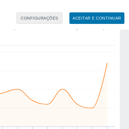
CONFIGURAÇÕES
ACEITAR E CONTINUAR
SW
W
SW
SW
SW
W
SW
NE
ua
12
Qui
13
Sex
14
Sáb
15
Dom
16
Seg
17
Ter
18
Qua
19
to
Velocidade média do vento