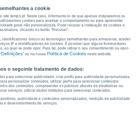
40°
40°
40°
39°
39°
 semelhantes a cookie
38°
38°
38°
so site tempo.pt. Neste caso, informamo-lo de que apenas instalaremos os
utilizaremos cookies para analisar o comportamento ou para apresentar
icidade geral não personalizada. Pode recusar a instalação de cookies e
24°
24°
24°
23°
22°
22°
21°
21°
assinatura, clicando no botão "Recusar".
, identificadores únicos ou tecnologias semelhantes para armazenar, aceder
ereços IP e identificadores de cookies. É possível que alguns fornecedores
 ao qual se pode opor. Para tal, pode retirar o seu consentimento ou opor-
Definições
Política de Cookies
“
” ou na nossa
neste website.
os o seguinte tratamento de dados:
ua
12
Qui
13
Sex
14
Sáb
15
Dom
16
Seg
17
Ter
18
Qua
19
os para selecionar publicidade, criar perfis para publicidade personalizada,
mperatura Mínima
Ponto de orvalho
s para personalizar conteúdos, utilizar perfis para selecionar conteúdos
ho dos conteúdos, compreender os públicos através de estatísticas ou
ar serviços, utilizar dados limitados para selecionar conteúdos.
spositivos, publicidade e conteúdos personalizados, medição de publicidade
ia e desenvolvimento de serviços.
dade para os próximos 14 dias
100
1018
75
16