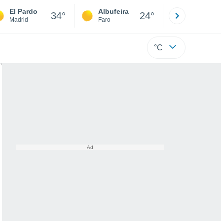
El Pardo
Albufeira
Lisboa
34°
24°
Madrid
Faro
Lisboa
°C