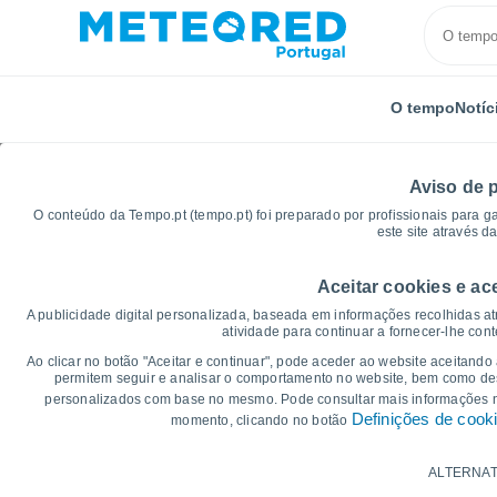
O tempo
Notíc
Aviso de 
O conteúdo da Tempo.pt (tempo.pt) foi preparado por profissionais para g
este site através d
Aceitar cookies e ac
Início
Espanha
Comunidade de Madrid
El Pard
A publicidade digital personalizada, baseada em informações recolhidas at
atividade para continuar a fornecer-lhe con
Gráficos do tempo para
Ao clicar no botão "Aceitar e continuar", pode aceder ao website aceitando
permitem seguir e analisar o comportamento no website, bem como dese
personalizados com base no mesmo. Pode consultar mais informações
14 dias
7 dias
Definições de cook
momento, clicando no botão
Gráficos da Temperatura
ALTERNAT
Temperatura Máxima, temperatura mínim