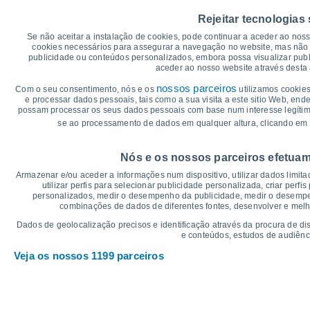
45
38°
Rejeitar tecnologias
40
37°
37°
37°
37°
35°
35
Se não aceitar a instalação de cookies, pode continuar a aceder ao nos
cookies necessários para assegurar a navegação no website, mas não 
30
publicidade ou conteúdos personalizados, embora possa visualizar publ
25
23°
22°
22°
21°
aceder ao nosso website através desta 
21°
21°
20
nossos parceiros
Com o seu consentimento, nós e os
utilizamos cookies
15
e processar dados pessoais, tais como a sua visita a este sitio Web, end
10
possam processar os seus dados pessoais com base num interesse legítimo,
5
se ao processamento de dados em qualquer altura, clicando em 
0
°C
Nós e os nossos parceiros efetuam
Qui
6
Sex
7
Sáb
8
Dom
9
Seg
10
Ter
11
Q
Armazenar e/ou aceder a informações num dispositivo, utilizar dados limitad
Temperatura Máxima
Te
utilizar perfis para selecionar publicidade personalizada, criar perfi
personalizados, medir o desempenho da publicidade, medir o desempen
combinações de dados de diferentes fontes, desenvolver e melhor
Gráficos de Precipitação – Névoa
Dados de geolocalização precisos e identificação através da procura de di
e conteúdos, estudos de audiênc
Chuva, neve e nebulosi
Veja os nossos 1199 parceiros
5
1017
10