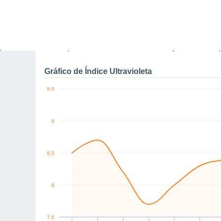
0
SW
SW
SW
SW
SW
W
km/h
Qui
6
Sex
7
Sáb
8
Dom
9
Seg
10
Ter
11
Q
Rajadas máximas do ven
Gráfico de Índice Ultravioleta
9.5
9
8.5
8
7.5