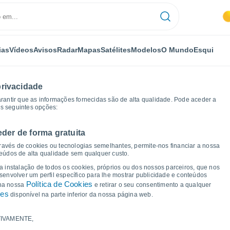
ias
Vídeos
Avisos
Radar
Mapas
Satélites
Modelos
O Mundo
Esqui
privacidade
arantir que as informações fornecidas são de alta qualidade. Pode aceder a
as seguintes opções:
eder de forma gratuita
o
Gráficos de tempo
ravés de cookies ou tecnologias semelhantes, permite-nos financiar a nossa
teúdos de alta qualidade sem qualquer custo.
 El Pardo (Madrid)
 a instalação de todos os cookies, próprios ou dos nossos parceiros, que nos
nvolver um perfil específico para lhe mostrar publicidade e conteúdos
Política de Cookies
 na nossa
e retirar o seu consentimento a qualquer
ies
disponível na parte inferior da nossa página web.
IVAMENTE,
a e ponto de orvalho para os próximos 14 dias