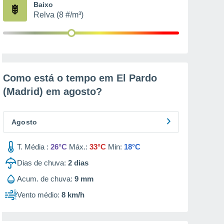
Baixo
Relva (8 #/m³)
Como está o tempo em El Pardo
(Madrid) em
agosto
?
Agosto
T. Média :
26°C
Máx.:
33°C
Min:
18°C
Dias de chuva:
2
dias
Acum. de chuva:
9 mm
Vento médio:
8 km/h