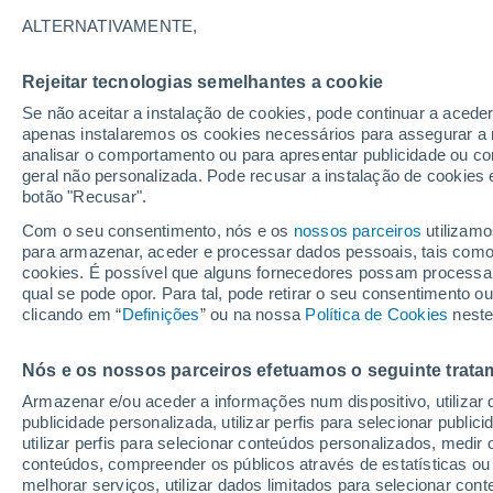
31°
ALTERNATIVAMENTE,
Rejeitar tecnologias semelhantes a cookie
Este
Se não aceitar a instalação de cookies, pode continuar a acede
Sensação de 29°
8
-
22 km/
apenas instalaremos os cookies necessários para assegurar a 
analisar o comportamento ou para apresentar publicidade ou co
geral não personalizada. Pode recusar a instalação de cookies 
botão "Recusar".
Última hora
Hoje e amanhã poeiras do Saara “invadem”
Com o seu consentimento, nós e os
nossos parceiros
utilizamo
Portugal: risco de trovoadas no Norte e Centr
para armazenar, aceder e processar dados pessoais, tais como a
aumenta
cookies. É possível que alguns fornecedores possam processa
O Tempo 1 - 7 Dias
Atualidade
Mapas de nuvens
qual se pode opor. Para tal, pode retirar o seu consentimento 
clicando em “
Definições
” ou na nossa
Política de Cookies
neste
Nós e os nossos parceiros efetuamos o seguinte trata
Amanhã
Segunda
Hoje
Armazenar e/ou aceder a informações num dispositivo, utilizar da
9 Ago.
10 Ago.
8 Ago.
publicidade personalizada, utilizar perfis para selecionar public
utilizar perfis para selecionar conteúdos personalizados, med
conteúdos, compreender os públicos através de estatísticas ou
melhorar serviços, utilizar dados limitados para selecionar cont