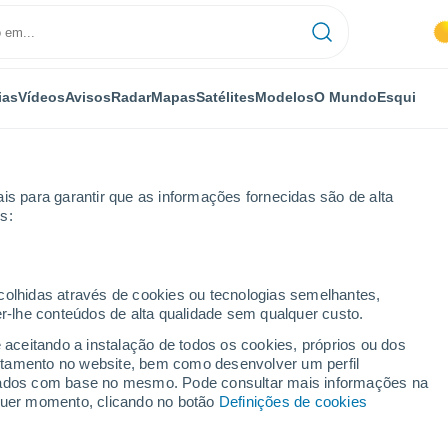
ias
Vídeos
Avisos
Radar
Mapas
Satélites
Modelos
O Mundo
Esqui
is para garantir que as informações fornecidas são de alta
s:
o
ecolhidas através de cookies ou tecnologias semelhantes,
er-lhe conteúdos de alta qualidade sem qualquer custo.
drid)
e aceitando a instalação de todos os cookies, próprios ou dos
rtamento no website, bem como desenvolver um perfil
...
lizados com base no mesmo. Pode consultar mais informações na
lquer momento, clicando no botão
Definições de cookies
Por horas
Intervalos nublados nas
próximas horas