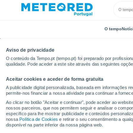
O tempo
Notíc
Aviso de privacidade
O conteúdo da Tempo.pt (tempo.pt) foi preparado por profissiona
qualidade. Pode aceder a este site através das seguintes opçõe
Aceitar cookies e aceder de forma gratuita
Início
Espanha
Comunidade de Madrid
El Pard
A publicidade digital personalizada, baseada em informações r
permite-nos financiar a nossa atividade para continuar a fornec
Tempo em El Pardo (Ma
Ao clicar no botão "Aceitar e continuar", pode aceder ao websit
nossos parceiros, que nos permitem seguir e analisar o compo
11:04
Sábado
específico para lhe mostrar publicidade e conteúdos persona
nossa
Política de Cookies
e retirar o seu consentimento a qua
disponível na parte inferior da nossa página web.
Limpo