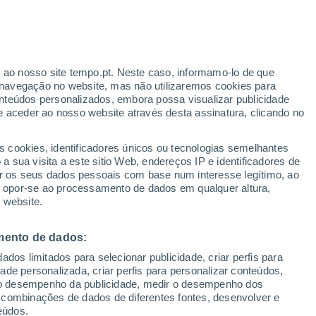
Aviso amarelo
Aviso moderado por temperaturas
elevadas em El Pardo hoje
r ao nosso site tempo.pt. Neste caso, informamo-lo de que
h
navegação no website, mas não utilizaremos cookies para
nteúdos personalizados, embora possa visualizar publicidade
e aceder ao nosso website através desta assinatura, clicando no
s cookies, identificadores únicos ou tecnologias semelhantes
o
 sua visita a este sitio Web, endereços IP e identificadores de
r os seus dados pessoais com base num interesse legítimo, ao
Radar de Chuva
Satélites
Modelos
ou opor-se ao processamento de dados em qualquer altura,
 website.
mento de dados:
Terça
Quarta
Quinta
Sexta
dos limitados para selecionar publicidade, criar perfis para
11 Ago.
12 Ago.
13 Ago.
14 Ago.
idade personalizada, criar perfis para personalizar conteúdos,
ir o desempenho da publicidade, medir o desempenho dos
 combinações de dados de diferentes fontes, desenvolver e
eúdos.