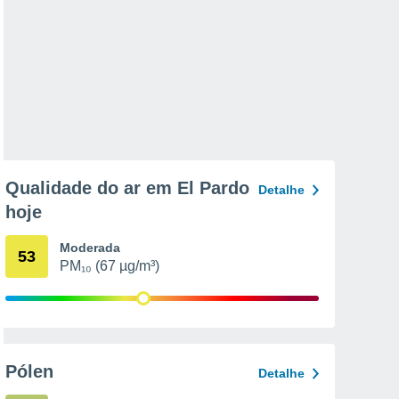
Qualidade do ar em El Pardo
Detalhe
hoje
Moderada
53
PM₁₀ (67 µg/m³)
Pólen
Detalhe