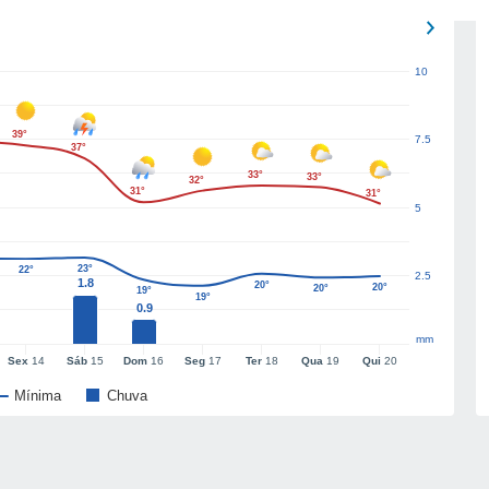
10
39°
7.5
37°
33°
33°
32°
31°
31°
5
23°
22°
2.5
1.8
20°
20°
20°
19°
19°
0.9
mm
Sex
14
Sáb
15
Dom
16
Seg
17
Ter
18
Qua
19
Qui
20
Mínima
Chuva