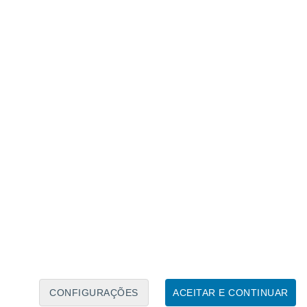
Calendário Lunar
Seg
Ter
Qua
Qui
Sex
Sáb
Domo
8
9
10
11
12
13
14
15
16
17
18
19
20
21
CONFIGURAÇÕES
ACEITAR E CONTINUAR