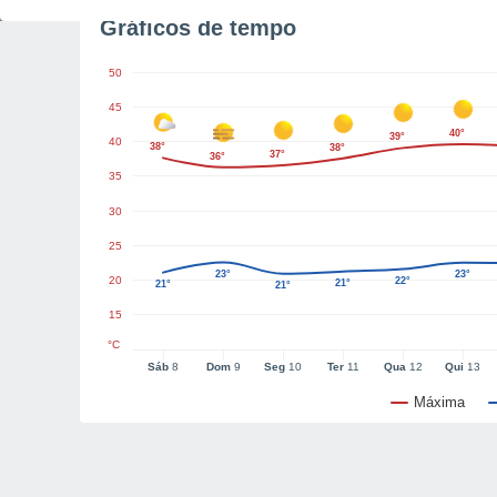
Gráficos de tempo
50
45
40°
39°
40
38°
38°
37°
36°
35
30
25
23°
23°
20
22°
21°
21°
21°
15
°C
Sáb
8
Dom
9
Seg
10
Ter
11
Qua
12
Qui
13
Máxima