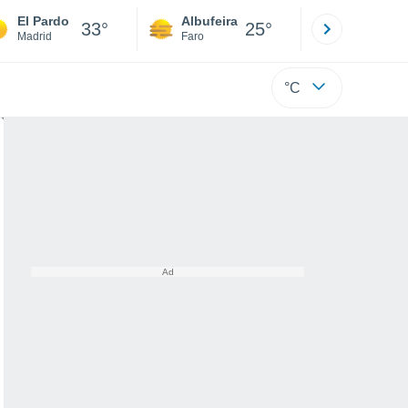
El Pardo
Albufeira
Lisboa
33°
25°
Madrid
Faro
Lisboa
°C