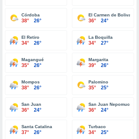
Córdoba
El Carmen de Bolivar
38°
26°
36°
24°
El Retiro
La Boquilla
34°
26°
34°
27°
Magangué
Margarita
35°
26°
39°
26°
Mompos
Palomino
38°
26°
35°
25°
San Juan
San Juan Nepomuceno
36°
24°
36°
24°
Santa Catalina
Turbaco
37°
26°
34°
25°