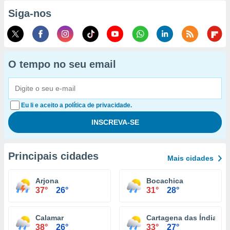
Siga-nos
O tempo no seu email
Eu li e aceito a política de privacidade.
Principais cidades
Mais cidades
Arjona
Bocachica
37°
26°
31°
28°
Calamar
Cartagena das Índias
38°
26°
33°
27°