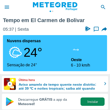
ivar
Tempo em El Carmen de Bolivar
de
05:37
Sexta
...
 da
empo.pt) foi
Nuvens dispersas
or
24°
is para
e as
 fornecidas
Oeste
 qualidade.
Sensação de 24°
6
10 km/h
r a este
s das
opções:
Última hora
Aviso amarelo de tempo quente neste distrito:
ookies e
até 39 ºC e noites tropicais; saiba até quando
 forma
Descarregue
GRÁTIS
a app da
Instalar
e digital
Meteored!
da,