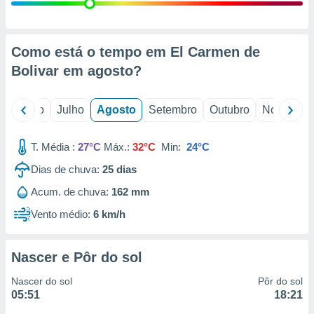
conteúdos.
ção
Como está o tempo em El Carmen de
ão através
Bolivar em
agosto
?
de
,
 e
o
Junho
Julho
Agosto
Setembro
Outubro
Novembro
dos,
publicidade
T. Média :
27°C
Máx.:
32°C
Min:
24°C
s, estudos
Dias de chuva:
25
dias
a e
mento de
Acum. de chuva:
162 mm
Vento médio:
6 km/h
ossos 1199
eiros
Nascer e Pôr do sol
Nascer do sol
Pôr do sol
05:51
18:21