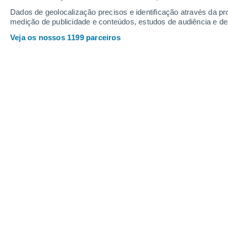
Dados de geolocalização precisos e identificação através da pr
El Retiro
medição de publicidade e conteúdos, estudos de audiência e d
H
Veja os nossos 1199 parceiros
Hato Viejo
L
La Boquilla
M
Magangué
Margarita
Maria La Baja
P
Palomino