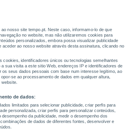
Arjona
r ao nosso site tempo.pt. Neste caso, informamo-lo de que
navegação no website, mas não utilizaremos cookies para
nteúdos personalizados, embora possa visualizar publicidade
e aceder ao nosso website através desta assinatura, clicando no
Bocachica
s cookies, identificadores únicos ou tecnologias semelhantes
Boton de Leiva
 sua visita a este sitio Web, endereços IP e identificadores de
r os seus dados pessoais com base num interesse legítimo, ao
ou opor-se ao processamento de dados em qualquer altura,
 website.
Córdoba
Corregimiento Calamar
mento de dados:
dos limitados para selecionar publicidade, criar perfis para
idade personalizada, criar perfis para personalizar conteúdos,
ir o desempenho da publicidade, medir o desempenho dos
 combinações de dados de diferentes fontes, desenvolver e
eúdos.
Evitar