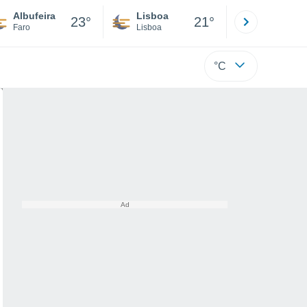
Albufeira
Lisboa
Porto
23°
21°
Faro
Lisboa
Porto
°C