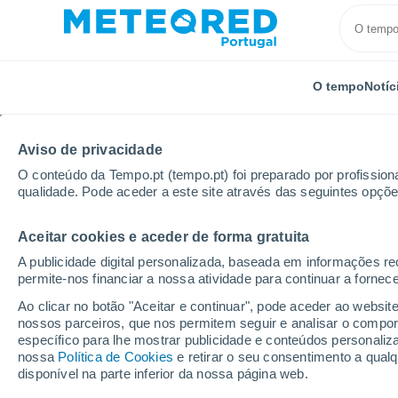
O tempo
Notíc
Aviso de privacidade
O conteúdo da Tempo.pt (tempo.pt) foi preparado por profissiona
qualidade. Pode aceder a este site através das seguintes opçõe
Aceitar cookies e aceder de forma gratuita
Início
Colômbia
Departamento de Bolívar
Local
A publicidade digital personalizada, baseada em informações r
permite-nos financiar a nossa atividade para continuar a fornec
O tempo em todos os l
Ao clicar no botão "Aceitar e continuar", pode aceder ao websit
de Bolívar
nossos parceiros, que nos permitem seguir e analisar o compo
específico para lhe mostrar publicidade e conteúdos persona
nossa
Política de Cookies
e retirar o seu consentimento a qua
O tempo em todos os lugares do Departamento de 
disponível na parte inferior da nossa página web.