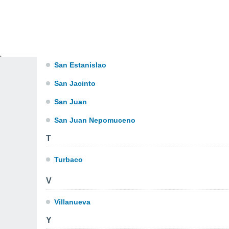
R
Rio Viejo
S
San Estanislao
San Jacinto
San Juan
San Juan Nepomuceno
T
Turbaco
V
Villanueva
Y