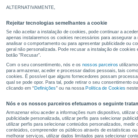
A - Y
ALTERNATIVAMENTE,
A
Rejeitar tecnologias semelhantes a cookie
Achi
Se não aceitar a instalação de cookies, pode continuar a acede
apenas instalaremos os cookies necessários para assegurar a 
B
analisar o comportamento ou para apresentar publicidade ou co
geral não personalizada. Pode recusar a instalação de cookies 
botão "Recusar".
Barbosa
Com o seu consentimento, nós e os
nossos parceiros
utilizamo
Barranco de Loba
para armazenar, aceder e processar dados pessoais, tais como a
cookies. É possível que alguns fornecedores possam processa
C
qual se pode opor. Para tal, pode retirar o seu consentimento 
clicando em “
Definições
” ou na nossa
Política de Cookies
neste
Calamar
Cartagena das Índias
Nós e os nossos parceiros efetuamos o seguinte trata
Armazenar e/ou aceder a informações num dispositivo, utilizar da
Chilloa
publicidade personalizada, utilizar perfis para selecionar public
utilizar perfis para selecionar conteúdos personalizados, med
E
conteúdos, compreender os públicos através de estatísticas ou
melhorar serviços, utilizar dados limitados para selecionar cont
El Carmen de Bolivar