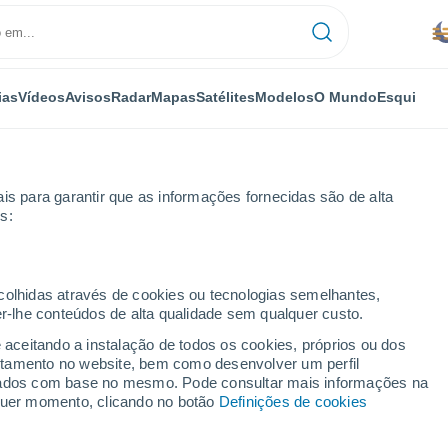
ias
Vídeos
Avisos
Radar
Mapas
Satélites
Modelos
O Mundo
Esqui
is para garantir que as informações fornecidas são de alta
s:
idades
ecolhidas através de cookies ou tecnologias semelhantes,
er-lhe conteúdos de alta qualidade sem qualquer custo.
ugares do Departamento
e aceitando a instalação de todos os cookies, próprios ou dos
rtamento no website, bem como desenvolver um perfil
lizados com base no mesmo. Pode consultar mais informações na
lquer momento, clicando no botão
Definições de cookies
Bolívar