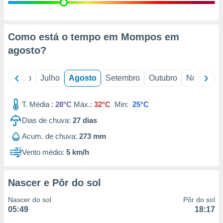
conteúdos.
ção
Como está o tempo em Mompos em
ão através
agosto
?
de
,
 e
o
Junho
Julho
Agosto
Setembro
Outubro
Novembro
dos,
publicidade
T. Média :
28°C
Máx.:
32°C
Min:
25°C
s, estudos
Dias de chuva:
27
dias
a e
mento de
Acum. de chuva:
273 mm
Vento médio:
5 km/h
ossos 1199
eiros
Nascer e Pôr do sol
Nascer do sol
Pôr do sol
05:49
18:17