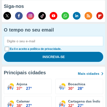
Siga-nos
O tempo no seu email
Eu li e aceito a política de privacidade.
Principais cidades
Mais cidades
Arjona
Bocachica
37°
27°
30°
28°
Calamar
Cartagena das Índias
38°
27°
32°
27°