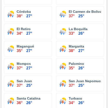
Córdoba
El Carmen de Bolivar
38°
27°
37°
25°
El Retiro
La Boquilla
34°
27°
33°
26°
Magangué
Margarita
35°
27°
38°
27°
Mompos
Palomino
37°
27°
35°
26°
San Juan
San Juan Nepomuceno
37°
25°
37°
25°
Santa Catalina
Turbaco
36°
26°
34°
26°