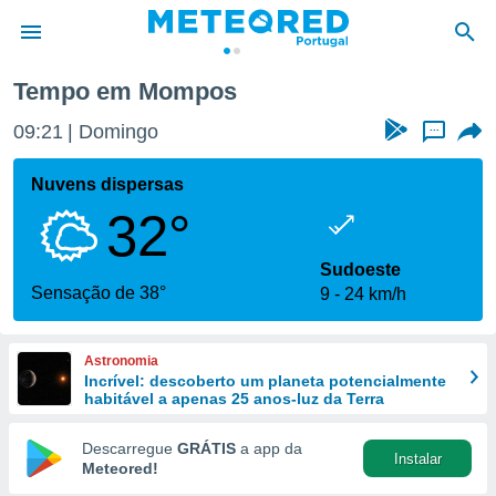
Tempo em Mompos
de
09:21
Domingo
...
 da
empo.pt) foi
Nuvens dispersas
or
32°
is para
e as
 fornecidas
Sudoeste
 qualidade.
Sensação de 38°
9
24 km/h
r a este
s das
opções:
Astronomia
Incrível: descoberto um planeta potencialmente
ookies e
habitável a apenas 25 anos-luz da Terra
 forma
Descarregue
GRÁTIS
a app da
Instalar
e digital
Meteored!
da,