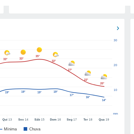
30
35°
33°
33°
32°
20
27°
22°
20°
10
19°
19°
19°
19°
17°
16°
14°
mm
Qui
13
Sex
14
Sáb
15
Dom
16
Seg
17
Ter
18
Qua
19
Mínima
Chuva