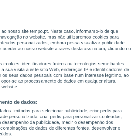
r ao nosso site tempo.pt. Neste caso, informamo-lo de que
navegação no website, mas não utilizaremos cookies para
nteúdos personalizados, embora possa visualizar publicidade
e aceder ao nosso website através desta assinatura, clicando no
 até
s cookies, identificadores únicos ou tecnologias semelhantes
 sua visita a este sitio Web, endereços IP e identificadores de
r os seus dados pessoais com base num interesse legítimo, ao
Radar de Chuva
Satélites
Modelos
ou opor-se ao processamento de dados em qualquer altura,
 website.
mento de dados:
egunda
Terça
Quarta
Quinta
dos limitados para selecionar publicidade, criar perfis para
10 Ago.
11 Ago.
12 Ago.
13 Ago.
idade personalizada, criar perfis para personalizar conteúdos,
ir o desempenho da publicidade, medir o desempenho dos
 combinações de dados de diferentes fontes, desenvolver e
eúdos.
70%