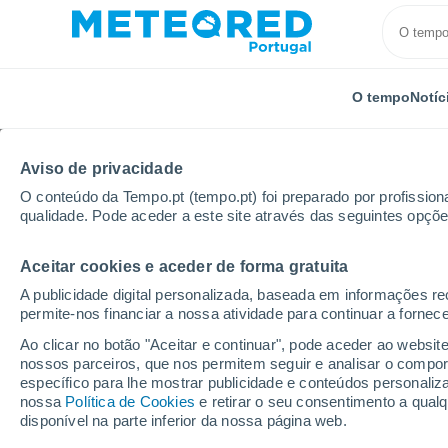
O tempo
Notíc
Aviso de privacidade
O conteúdo da Tempo.pt (tempo.pt) foi preparado por profissiona
qualidade. Pode aceder a este site através das seguintes opçõe
Aceitar cookies e aceder de forma gratuita
Início
Suíça
São Galo
Widnau
A publicidade digital personalizada, baseada em informações r
permite-nos financiar a nossa atividade para continuar a fornec
Tempo em Widnau
Ao clicar no botão "Aceitar e continuar", pode aceder ao websit
nossos parceiros, que nos permitem seguir e analisar o compo
05:54
Sexta
específico para lhe mostrar publicidade e conteúdos persona
nossa
Política de Cookies
e retirar o seu consentimento a qua
disponível na parte inferior da nossa página web.
Nuvens dispersas