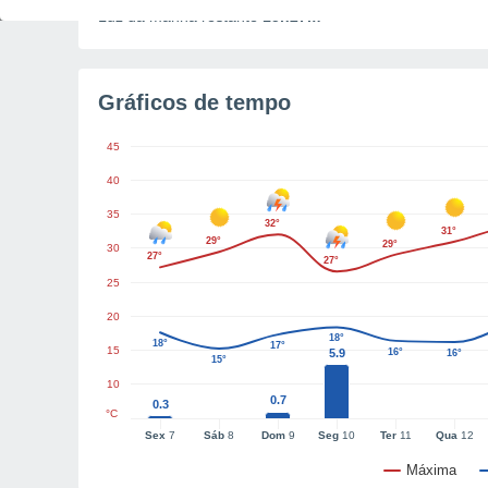
Luz da manhã restante
15h27m
Gráficos de tempo
45
40
35
32°
31°
29°
29°
30
27°
27°
25
20
18°
18°
17°
15
5.9
16°
16°
15°
10
0.7
0.3
°C
Sex
7
Sáb
8
Dom
9
Seg
10
Ter
11
Qua
12
Máxima