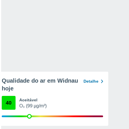
Qualidade do ar em Widnau
Detalhe
hoje
Aceitável
40
O₃ (99 µg/m³)