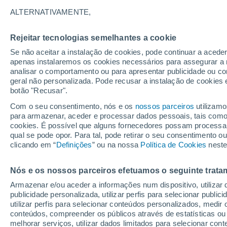
18°
ALTERNATIVAMENTE,
Rejeitar tecnologias semelhantes a cookie
Noroeste
Se não aceitar a instalação de cookies, pode continuar a acede
Sensação de 18°
2
-
9 km/h
apenas instalaremos os cookies necessários para assegurar a 
analisar o comportamento ou para apresentar publicidade ou co
geral não personalizada. Pode recusar a instalação de cookies 
botão "Recusar".
Última hora
Aviso amarelo de tempo quente neste distrito:
Com o seu consentimento, nós e os
nossos parceiros
utilizamo
39 ºC e noites tropicais; saiba até quando
para armazenar, aceder e processar dados pessoais, tais como a
cookies. É possível que alguns fornecedores possam processa
O Tempo 1 - 7 Dias
Atualidade
Mapas de nuvens
qual se pode opor. Para tal, pode retirar o seu consentimento 
clicando em “
Definições
” ou na nossa
Política de Cookies
neste
Nós e os nossos parceiros efetuamos o seguinte trata
Amanhã
Domingo
S
Hoje
Armazenar e/ou aceder a informações num dispositivo, utilizar da
8 Ago.
9 Ago.
7 Ago.
publicidade personalizada, utilizar perfis para selecionar public
utilizar perfis para selecionar conteúdos personalizados, med
conteúdos, compreender os públicos através de estatísticas ou
melhorar serviços, utilizar dados limitados para selecionar cont
30%
70%