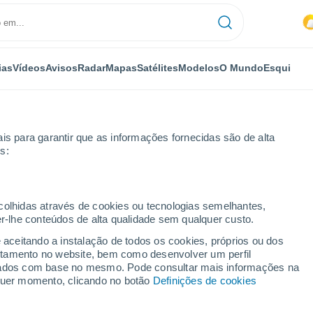
ias
Vídeos
Avisos
Radar
Mapas
Satélites
Modelos
O Mundo
Esqui
is para garantir que as informações fornecidas são de alta
s:
ecolhidas através de cookies ou tecnologias semelhantes,
er-lhe conteúdos de alta qualidade sem qualquer custo.
e aceitando a instalação de todos os cookies, próprios ou dos
rtamento no website, bem como desenvolver um perfil
...
lizados com base no mesmo. Pode consultar mais informações na
lquer momento, clicando no botão
Definições de cookies
Por horas
Intervalos nublados nas
próximas horas