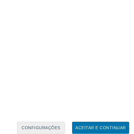
Calendário Lunar
Seg
Ter
Qua
Qui
Sex
Sáb
Domo
7
8
9
10
11
12
13
14
15
16
17
18
19
20
CONFIGURAÇÕES
ACEITAR E CONTINUAR