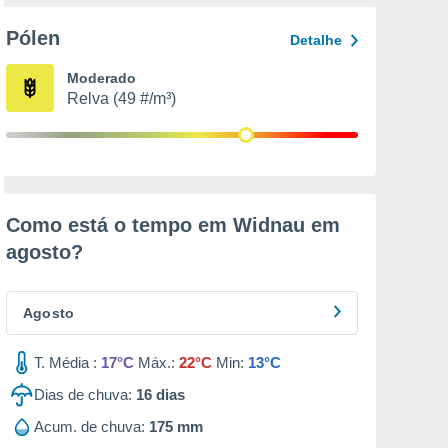
Pólen
Detalhe
Moderado
Relva (49 #/m³)
Como está o tempo em Widnau em
agosto
?
Agosto
T. Média :
17°C
Máx.:
22°C
Min:
13°C
Dias de chuva:
16
dias
Acum. de chuva:
175 mm