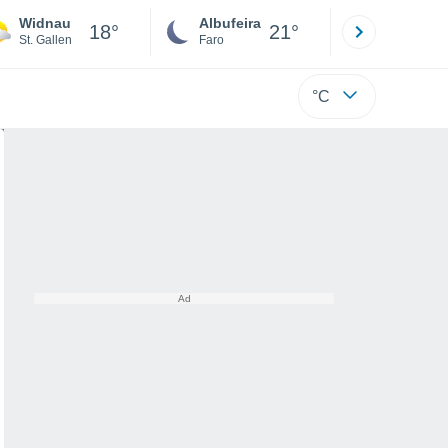
Widnau
Albufeira
Lisboa
18°
21°
St. Gallen
Faro
Lisboa
°C