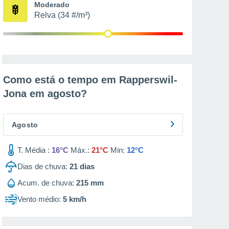
Moderado
Relva (34 #/m³)
Como está o tempo em Rapperswil-
Jona em
agosto
?
Agosto
T. Média :
16°C
Máx.:
21°C
Min:
12°C
Dias de chuva:
21
dias
Acum. de chuva:
215 mm
Vento médio:
5 km/h