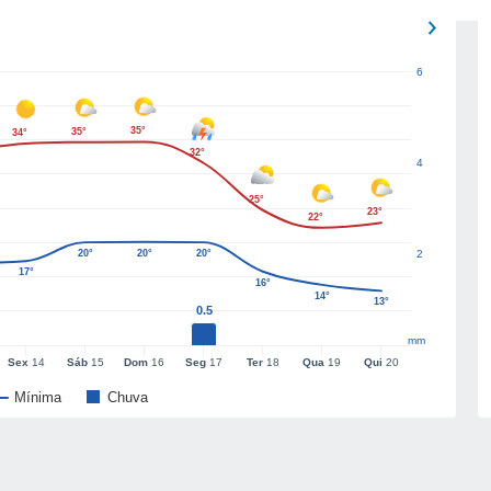
6
35°
35°
34°
32°
4
25°
23°
22°
20°
20°
20°
2
17°
16°
14°
13°
0.5
mm
Sex
14
Sáb
15
Dom
16
Seg
17
Ter
18
Qua
19
Qui
20
Mínima
Chuva