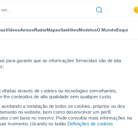
ias
Vídeos
Avisos
Radar
Mapas
Satélites
Modelos
O Mundo
Esqui
is para garantir que as informações fornecidas são de alta
s:
ecolhidas através de cookies ou tecnologias semelhantes,
er-lhe conteúdos de alta qualidade sem qualquer custo.
Jona
e aceitando a instalação de todos os cookies, próprios ou dos
rtamento no website, bem como desenvolver um perfil
...
lizados com base no mesmo. Pode consultar mais informações na
lquer momento, clicando no botão
Definições de cookies
Por horas
Intervalos nublados nas
próximas horas