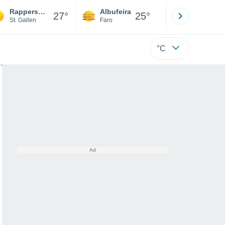
Rapperswil-Jona
Albufeira
Lisboa
27°
25°
St. Gallen
Faro
Lisboa
°C