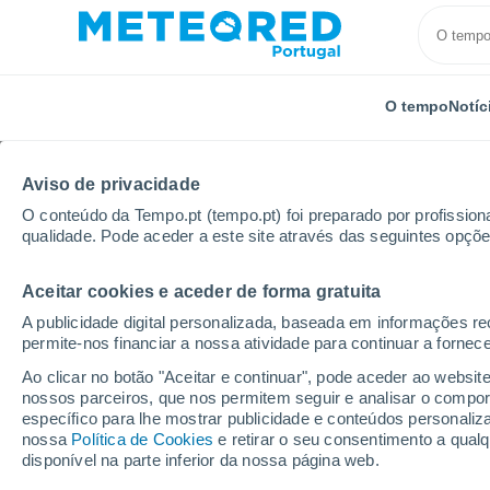
O tempo
Notíc
Aviso de privacidade
O conteúdo da Tempo.pt (tempo.pt) foi preparado por profissiona
qualidade. Pode aceder a este site através das seguintes opçõe
Aceitar cookies e aceder de forma gratuita
Início
Suíça
São Galo
Rapperswil-Jona
A publicidade digital personalizada, baseada em informações r
permite-nos financiar a nossa atividade para continuar a fornec
Tempo em Rapperswil-
Ao clicar no botão "Aceitar e continuar", pode aceder ao websit
nossos parceiros, que nos permitem seguir e analisar o compo
11:15
Sábado
específico para lhe mostrar publicidade e conteúdos persona
nossa
Política de Cookies
e retirar o seu consentimento a qua
disponível na parte inferior da nossa página web.
Limpo