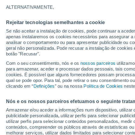
26°
ALTERNATIVAMENTE,
Rejeitar tecnologias semelhantes a cookie
UV
5 Mod
Se não aceitar a instalação de cookies, pode continuar a acede
Sensação de 27°
FPS
6-10
apenas instalaremos os cookies necessários para assegurar a 
analisar o comportamento ou para apresentar publicidade ou co
geral não personalizada. Pode recusar a instalação de cookies 
botão "Recusar".
Última hora
Hoje e amanhã poeiras do Saara “invadem”
Com o seu consentimento, nós e os
nossos parceiros
utilizamo
Portugal: risco de trovoadas no Norte e Centr
para armazenar, aceder e processar dados pessoais, tais como a
aumenta
cookies. É possível que alguns fornecedores possam processa
O Tempo 1 - 7 Dias
Atualidade
Mapas de nuvens
qual se pode opor. Para tal, pode retirar o seu consentimento 
clicando em “
Definições
” ou na nossa
Política de Cookies
neste
Nós e os nossos parceiros efetuamos o seguinte trata
Amanhã
Segunda
Hoje
Armazenar e/ou aceder a informações num dispositivo, utilizar da
9 Ago.
10 Ago.
8 Ago.
publicidade personalizada, utilizar perfis para selecionar public
utilizar perfis para selecionar conteúdos personalizados, med
conteúdos, compreender os públicos através de estatísticas ou
melhorar serviços, utilizar dados limitados para selecionar cont
60%