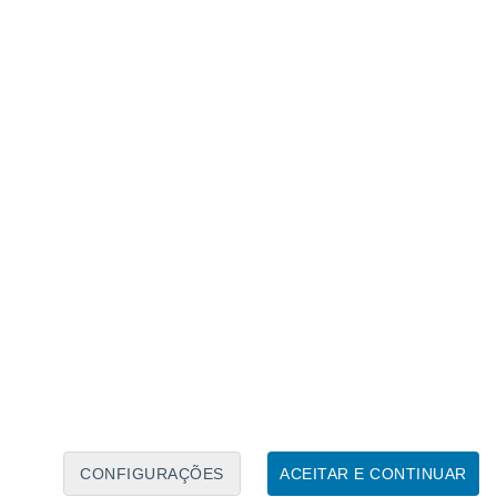
Calendário Lunar
Seg
Ter
Qua
Qui
Sex
Sáb
Domo
8
9
10
11
12
13
14
15
16
17
18
19
20
21
CONFIGURAÇÕES
ACEITAR E CONTINUAR