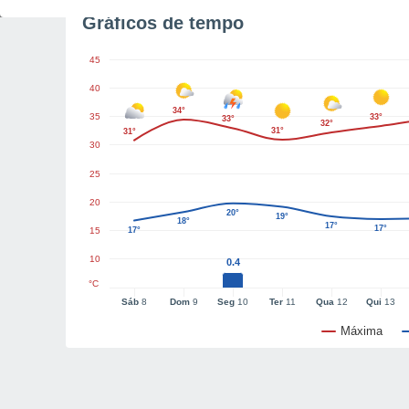
Gráficos de tempo
45
40
34°
35
33°
33°
32°
31°
31°
30
25
20
20°
19°
18°
17°
17°
15
17°
10
0.4
°C
Sáb
8
Dom
9
Seg
10
Ter
11
Qua
12
Qui
13
Máxima