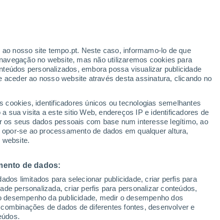
erado
r ao nosso site tempo.pt. Neste caso, informamo-lo de que
navegação no website, mas não utilizaremos cookies para
nteúdos personalizados, embora possa visualizar publicidade
e aceder ao nosso website através desta assinatura, clicando no
s cookies, identificadores únicos ou tecnologias semelhantes
o
 sua visita a este sitio Web, endereços IP e identificadores de
r os seus dados pessoais com base num interesse legítimo, ao
Radar de Chuva
Satélites
Modelos
ou opor-se ao processamento de dados em qualquer altura,
 website.
mento de dados:
Terça
Quarta
Quinta
Sexta
dos limitados para selecionar publicidade, criar perfis para
11 Ago.
12 Ago.
13 Ago.
14 Ago.
idade personalizada, criar perfis para personalizar conteúdos,
ir o desempenho da publicidade, medir o desempenho dos
 combinações de dados de diferentes fontes, desenvolver e
eúdos.