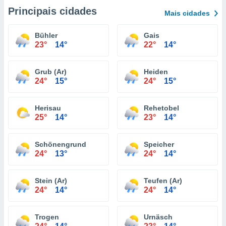
Principais cidades
Mais cidades
Bühler
Gais
23°
14°
22°
14°
Grub (Ar)
Heiden
24°
15°
24°
15°
Herisau
Rehetobel
25°
14°
23°
14°
Schönengrund
Speicher
24°
13°
24°
14°
Stein (Ar)
Teufen (Ar)
24°
14°
24°
14°
Trogen
Urnäsch