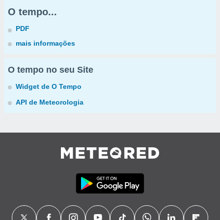
O tempo...
PDF
mais informações
O tempo no seu Site
Widget de O Tempo
API de Meteorologia