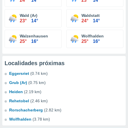
24°
14°
23°
14°
Wald (Ar)
Waldstatt
23°
14°
24°
14°
Walzenhausen
Wolfhalden
25°
16°
25°
16°
Localidades próximas
Eggersriet
(0.74 km)
Grub (Ar)
(0.75 km)
Heiden
(2.19 km)
Rehetobel
(2.46 km)
Rorschacherberg
(2.82 km)
Wolfhalden
(3.78 km)