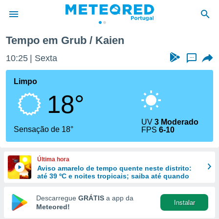
Tempo em Grub / Kaien
de
10:25
Sexta
...
 da
empo.pt) foi
Limpo
or
18°
is para
e as
 fornecidas
UV
3 Moderado
 qualidade.
Sensação de 18°
FPS
6-10
r a este
s das
opções:
Última hora
Aviso amarelo de tempo quente neste distrito:
ookies e
até 39 ºC e noites tropicais; saiba até quando
 forma
Descarregue
GRÁTIS
a app da
Instalar
e digital
Meteored!
da,