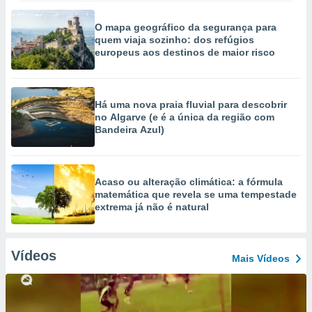
O mapa geográfico da segurança para
quem viaja sozinho: dos refúgios
europeus aos destinos de maior risco
Há uma nova praia fluvial para descobrir
no Algarve (e é a única da região com
Bandeira Azul)
Acaso ou alteração climática: a fórmula
matemática que revela se uma tempestade
extrema já não é natural
Vídeos
Mais Vídeos