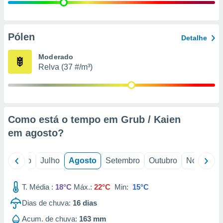
conteúdos.
ção
Pólen
Detalhe
ão através
de
Moderado
,
Relva (37 #/m³)
 e
dos,
publicidade
s, estudos
Como está o tempo em Grub / Kaien
a e
mento de
em
agosto
?
ossos 1199
o
Junho
Julho
Agosto
Setembro
Outubro
Novembro
eiros
T. Média :
18°C
Máx.:
22°C
Min:
15°C
Dias de chuva:
16
dias
Acum. de chuva:
163 mm