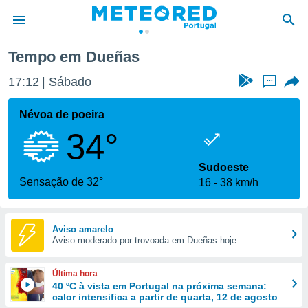
ueñas
Tempo em Dueñas
de
17:12
Sábado
...
 da
empo.pt) foi
Névoa de poeira
or
34°
is para
e as
 fornecidas
Sudoeste
 qualidade.
Sensação de 32°
16
38 km/h
r a este
s das
opções:
Aviso amarelo
Aviso moderado por trovoada em Dueñas hoje
ookies e
 forma
Última hora
e digital
40 ºC à vista em Portugal na próxima semana:
calor intensifica a partir de quarta, 12 de agosto
da,