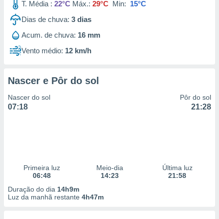
T. Média :
22°C
Máx.:
29°C
Min:
15°C
Dias de chuva:
3
dias
Acum. de chuva:
16 mm
Vento médio:
12 km/h
Nascer e Pôr do sol
Nascer do sol
Pôr do sol
07:18
21:28
Primeira luz
Meio-dia
Última luz
06:48
14:23
21:58
Duração do dia
14h9m
Luz da manhã restante
4h47m