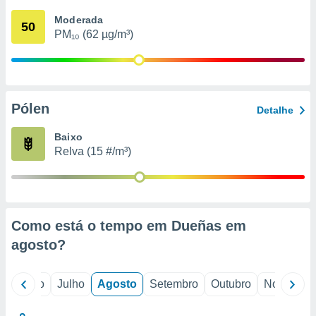
conteúdos.
Moderada
50
PM₁₀ (62 µg/m³)
ção
ão através
de
,
 e
Pólen
Detalhe
dos,
Baixo
publicidade
Relva (15 #/m³)
s, estudos
a e
mento de
ossos 1199
Como está o tempo em Dueñas em
eiros
agosto
?
o
Junho
Julho
Agosto
Setembro
Outubro
Novembro