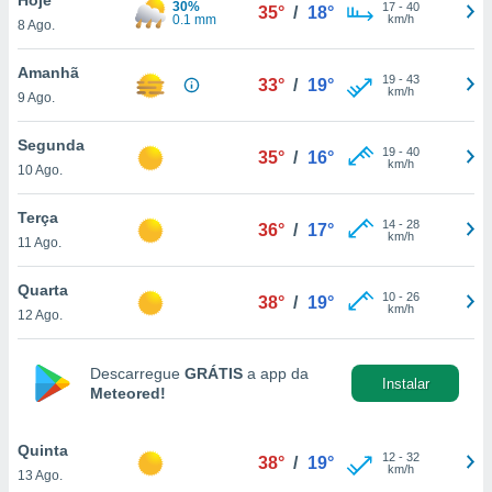
30%
para lhe
17
-
40
35°
/
18°
0.1 mm
km/h
8 Ago.
licidade e
ados com
Amanhã
19
-
43
33°
/
19°
esmo. Pode
km/h
9 Ago.
ais
s na nossa
Segunda
19
-
40
 Cookies
e
35°
/
16°
km/h
10 Ago.
u
nto a
omento,
Terça
14
-
28
36°
/
17°
 botão
km/h
11 Ago.
de cookies
na parte
Quarta
10
-
26
nossa
38°
/
19°
km/h
12 Ago.
.
IVAMENTE,
Descarregue
GRÁTIS
a app da
Instalar
Meteored!
as
tes a
Quinta
12
-
32
38°
/
19°
km/h
13 Ago.