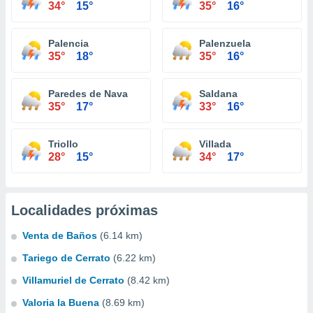
34°
15°
35°
16°
Palencia
Palenzuela
35°
18°
35°
16°
Paredes de Nava
Saldana
35°
17°
33°
16°
Triollo
Villada
28°
15°
34°
17°
Localidades próximas
Venta de Baños
(6.14 km)
Tariego de Cerrato
(6.22 km)
Villamuriel de Cerrato
(8.42 km)
Valoria la Buena
(8.69 km)