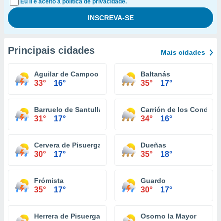
Eu li e aceito a política de privacidade.
Principais cidades
Mais cidades
Aguilar de Campoo
Baltanás
33°
16°
35°
17°
Barruelo de Santullán
Carrión de los Condes
31°
17°
34°
16°
Cervera de Pisuerga
Dueñas
30°
17°
35°
18°
Frómista
Guardo
35°
17°
30°
17°
Herrera de Pisuerga
Osorno la Mayor