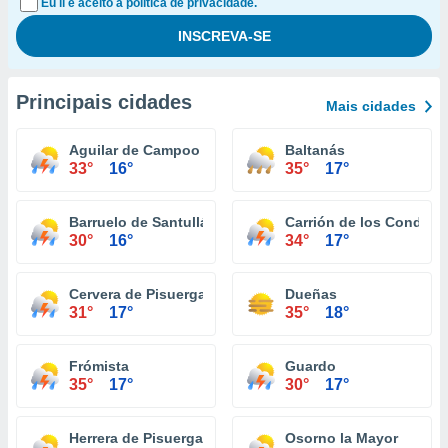
Eu li e aceito a política de privacidade.
Principais cidades
Mais cidades
Aguilar de Campoo
Baltanás
33°
16°
35°
17°
Barruelo de Santullán
Carrión de los Condes
30°
16°
34°
17°
Cervera de Pisuerga
Dueñas
31°
17°
35°
18°
Frómista
Guardo
35°
17°
30°
17°
Herrera de Pisuerga
Osorno la Mayor