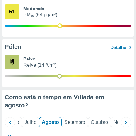
conteúdos.
Moderada
51
PM₁₀ (64 µg/m³)
ção
ão através
de
,
 e
Pólen
Detalhe
dos,
Baixo
publicidade
Relva (14 #/m³)
s, estudos
a e
mento de
ossos 1199
Como está o tempo em Villada em
eiros
agosto
?
o
Junho
Julho
Agosto
Setembro
Outubro
Novembro