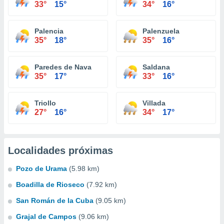
33°
15°
34°
16°
Palencia
Palenzuela
35°
18°
35°
16°
Paredes de Nava
Saldana
35°
17°
33°
16°
Triollo
Villada
27°
16°
34°
17°
Localidades próximas
Pozo de Urama
(5.98 km)
Boadilla de Rioseco
(7.92 km)
San Román de la Cuba
(9.05 km)
Grajal de Campos
(9.06 km)