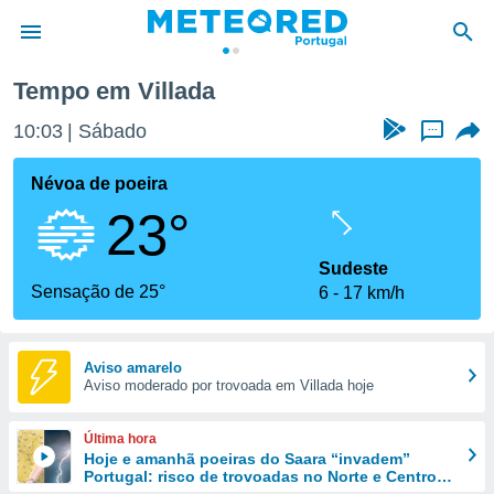
illada
Tempo em Villada
de
10:03
Sábado
...
 da
empo.pt) foi
Névoa de poeira
or
23°
is para
e as
 fornecidas
Sudeste
 qualidade.
Sensação de 25°
6
17 km/h
r a este
s das
opções:
Aviso amarelo
Aviso moderado por trovoada em Villada hoje
ookies e
 forma
Última hora
e digital
Hoje e amanhã poeiras do Saara “invadem”
Portugal: risco de trovoadas no Norte e Centro
da,