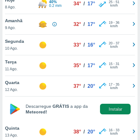
40%
para lhe
25
-
51
34°
/
17°
0.2 mm
km/h
8 Ago.
licidade e
ados com
Amanhã
19
-
36
32°
/
17°
esmo. Pode
km/h
9 Ago.
ais
s na nossa
Segunda
20
-
37
 Cookies
e
33°
/
16°
km/h
10 Ago.
u
nto a
omento,
Terça
15
-
31
35°
/
17°
 botão
km/h
11 Ago.
de cookies
na parte
Quarta
17
-
35
nossa
37°
/
20°
km/h
12 Ago.
.
IVAMENTE,
Descarregue
GRÁTIS
a app da
Instalar
Meteored!
as
tes a
Quinta
16
-
33
38°
/
20°
km/h
13 Ago.