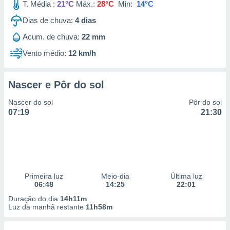
T. Média :
21°C
Máx.:
28°C
Min:
14°C
Dias de chuva:
4
dias
Acum. de chuva:
22 mm
Vento médio:
12 km/h
Nascer e Pôr do sol
Nascer do sol
Pôr do sol
07:19
21:30
Primeira luz
Meio-dia
Última luz
06:48
14:25
22:01
Duração do dia
14h11m
Luz da manhã restante
11h58m