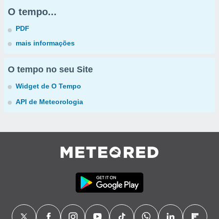
O tempo...
PDF
mais informações
O tempo no seu Site
Widget de O Tempo
API de Meteorologia