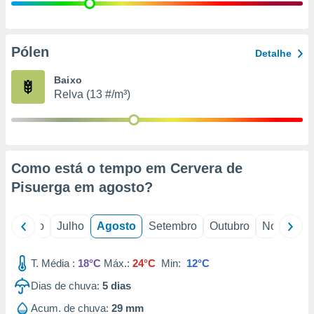
conteúdos.
ção
Pólen
Detalhe
ão através
de
Baixo
,
Relva (13 #/m³)
 e
dos,
publicidade
s, estudos
Como está o tempo em Cervera de
a e
mento de
Pisuerga em
agosto
?
ossos 1199
o
Junho
Julho
Agosto
Setembro
Outubro
Novembro
eiros
T. Média :
18°C
Máx.:
24°C
Min:
12°C
Dias de chuva:
5
dias
Acum. de chuva:
29 mm