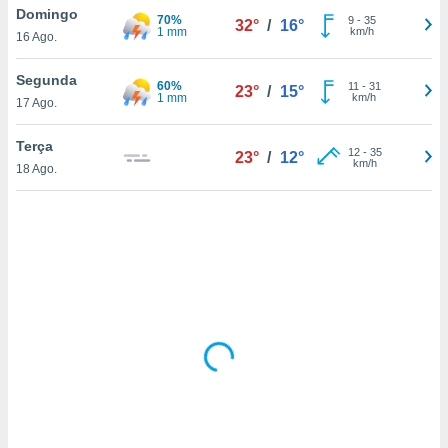
tar a
Domingo
70%
9
-
35
32°
/
16°
de cookies,
1 mm
km/h
16 Ago.
uar a
osso site
Segunda
este caso,
60%
11
-
31
23°
/
15°
1 mm
km/h
lo de que
17 Ago.
talaremos
Terça
12
-
35
23°
/
12°
s para
km/h
18 Ago.
a navegação
, mas não
s cookies
ar o
nto ou
ntar
 ou
dos,
ssa
ublicidade
ada. Pode
nstalação de
ceder ao