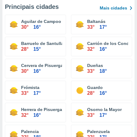
Principais cidades
Mais cidades
Aguilar de Campoo
Baltanás
30°
16°
33°
17°
Barruelo de Santullán
Carrión de los Condes
28°
15°
32°
16°
Cervera de Pisuerga
Dueñas
30°
16°
33°
18°
Frómista
Guardo
33°
17°
28°
16°
Herrera de Pisuerga
Osorno la Mayor
32°
16°
33°
17°
Palencia
Palenzuela