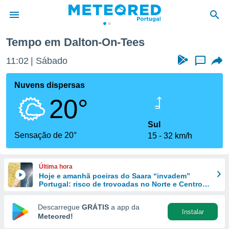
Tempo em Dalton-On-Tees
de
11:02
Sábado
...
 da
empo.pt) foi
Nuvens dispersas
or
20°
is para
e as
 fornecidas
Sul
 qualidade.
Sensação de 20°
15
32 km/h
r a este
s das
opções:
Última hora
Hoje e amanhã poeiras do Saara “invadem”
ookies e
Portugal: risco de trovoadas no Norte e Centro
 forma
aumenta
Descarregue
GRÁTIS
a app da
Instalar
e digital
Meteored!
da,