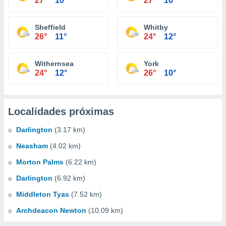
27°
10°
27°
10°
Sheffield
Whitby
26°
11°
24°
12°
Withernsea
York
24°
12°
26°
10°
Localidades próximas
Darlington
(3.17 km)
Neasham
(4.02 km)
Morton Palms
(6.22 km)
Darlington
(6.92 km)
Middleton Tyas
(7.52 km)
Archdeacon Newton
(10.09 km)