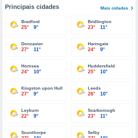
Principais cidades
Mais cidades
Bradford
Bridlington
25°
9°
23°
11°
Doncaster
Harrogate
27°
11°
24°
9°
Hornsea
Huddersfield
24°
10°
25°
10°
Kingston upon Hull
Leeds
27°
9°
26°
10°
Leyburn
Scarborough
22°
9°
23°
11°
Scunthorpe
Selby