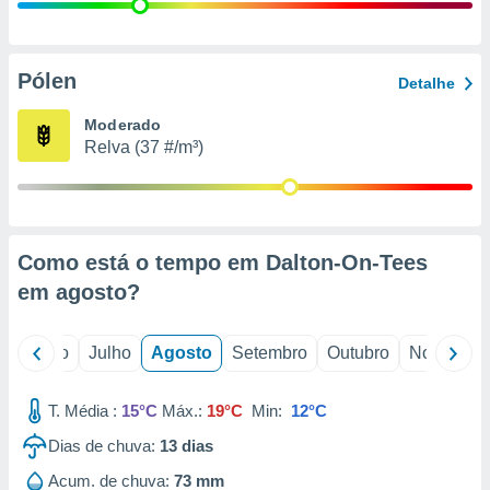
conteúdos.
ção
Pólen
Detalhe
ão através
de
Moderado
,
Relva (37 #/m³)
 e
dos,
publicidade
s, estudos
Como está o tempo em Dalton-On-Tees
a e
mento de
em
agosto
?
ossos 1199
o
Junho
Julho
Agosto
Setembro
Outubro
Novembro
eiros
T. Média :
15°C
Máx.:
19°C
Min:
12°C
Dias de chuva:
13
dias
Acum. de chuva:
73 mm