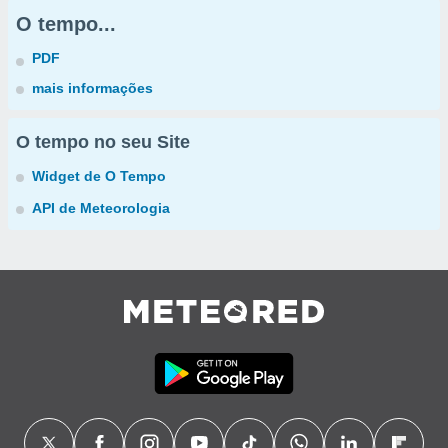
O tempo...
PDF
mais informações
O tempo no seu Site
Widget de O Tempo
API de Meteorologia