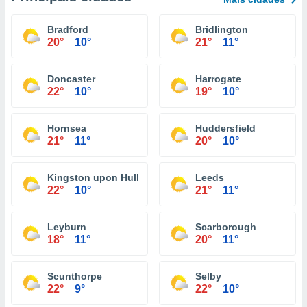
Bradford
Bridlington
20°
10°
21°
11°
Doncaster
Harrogate
22°
10°
19°
10°
Hornsea
Huddersfield
21°
11°
20°
10°
Kingston upon Hull
Leeds
22°
10°
21°
11°
Leyburn
Scarborough
18°
11°
20°
11°
Scunthorpe
Selby
22°
9°
22°
10°