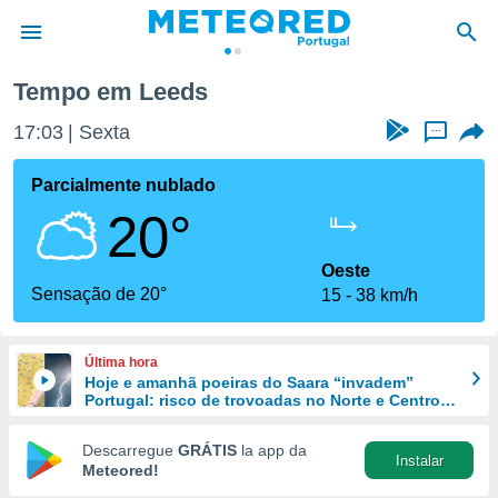
Tempo em Leeds
de
17:03
Sexta
...
 da
empo.pt) foi
Parcialmente nublado
or
20°
is para
e as
 fornecidas
Oeste
 qualidade.
Sensação de 20°
15
38 km/h
r a este
s das
opções:
Última hora
Hoje e amanhã poeiras do Saara “invadem”
ookies e
Portugal: risco de trovoadas no Norte e Centro
 forma
aumenta
Descarregue
GRÁTIS
la app da
Instalar
e digital
Meteored!
da,