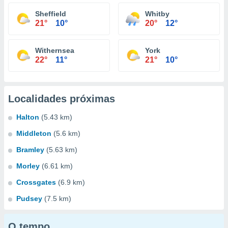
Sheffield
Whitby
21°
10°
20°
12°
Withernsea
York
22°
11°
21°
10°
Localidades próximas
Halton
(5.43 km)
Middleton
(5.6 km)
Bramley
(5.63 km)
Morley
(6.61 km)
Crossgates
(6.9 km)
Pudsey
(7.5 km)
O tempo...