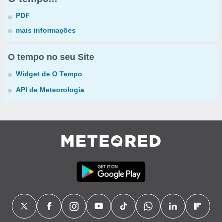
PDF
mais informações
O tempo no seu Site
Widget de O Tempo
API de Meteorologia