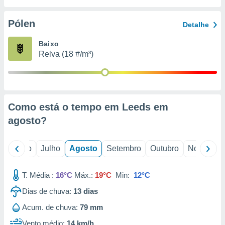
conteúdos.
Pólen
Detalhe
ção
Baixo
ão através
Relva (18 #/m³)
de
,
 e
dos,
publicidade
Como está o tempo em Leeds em
s, estudos
agosto
?
a e
mento de
o
Junho
Julho
Agosto
Setembro
Outubro
Novembro
ossos 1199
eiros
T. Média :
16°C
Máx.:
19°C
Min:
12°C
Dias de chuva:
13
dias
Acum. de chuva:
79 mm
Vento médio:
14 km/h