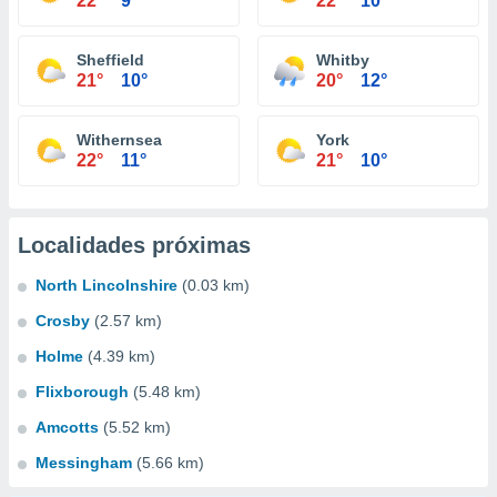
22°
9°
22°
10°
Sheffield
Whitby
21°
10°
20°
12°
Withernsea
York
22°
11°
21°
10°
Localidades próximas
North Lincolnshire
(0.03 km)
Crosby
(2.57 km)
Holme
(4.39 km)
Flixborough
(5.48 km)
Amcotts
(5.52 km)
Messingham
(5.66 km)