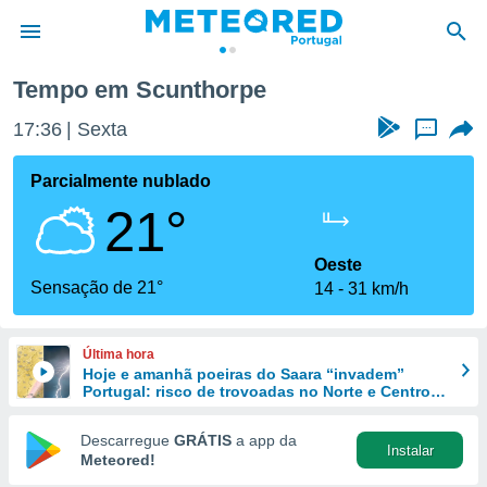
Tempo em Scunthorpe
de
17:37
Sexta
...
 da
empo.pt) foi
Parcialmente nublado
or
21°
is para
e as
 fornecidas
Oeste
 qualidade.
Sensação de 21°
14
31 km/h
r a este
s das
opções:
Última hora
Hoje e amanhã poeiras do Saara “invadem”
ookies e
Portugal: risco de trovoadas no Norte e Centro
 forma
aumenta
Descarregue
GRÁTIS
a app da
Instalar
e digital
Meteored!
da,