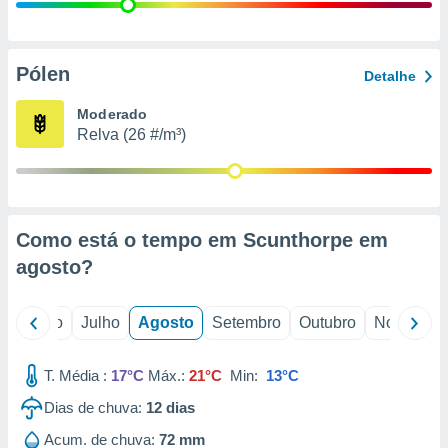
conteúdos.
ção
Pólen
Detalhe
ão através
de
Moderado
,
Relva (26 #/m³)
 e
dos,
publicidade
s, estudos
Como está o tempo em Scunthorpe em
a e
mento de
agosto
?
ossos 1199
o
Junho
Julho
Agosto
Setembro
Outubro
Novembro
eiros
T. Média :
17°C
Máx.:
21°C
Min:
13°C
Dias de chuva:
12
dias
Acum. de chuva:
72 mm