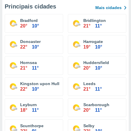
Principais cidades
Mais cidades
Bradford
Bridlington
20°
10°
21°
11°
Doncaster
Harrogate
22°
10°
19°
10°
Hornsea
Huddersfield
21°
11°
20°
10°
Kingston upon Hull
Leeds
22°
10°
21°
11°
Leyburn
Scarborough
18°
11°
20°
11°
Scunthorpe
Selby