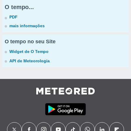
O tempo...
PDF
mais informações
O tempo no seu Site
Widget de O Tempo
API de Meteorologia