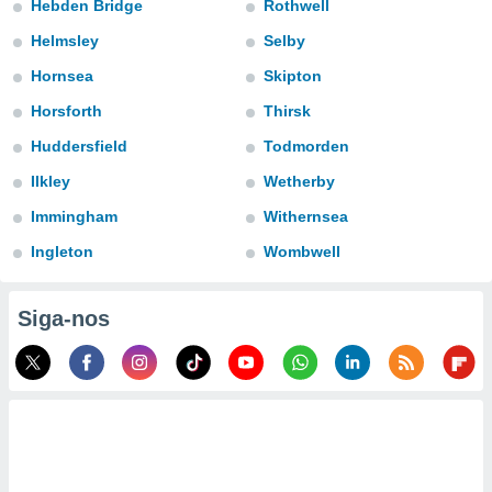
Hebden Bridge
Rothwell
para lhe
licidade e
Helmsley
Selby
ados com
Hornsea
Skipton
esmo. Pode
Horsforth
Thirsk
ais
s na nossa
Huddersfield
Todmorden
 Cookies
e
u
Ilkley
Wetherby
nto a
omento,
Immingham
Withernsea
 botão
Ingleton
Wombwell
de cookies
na parte
nossa
Siga-nos
.
IVAMENTE,
as
tes a