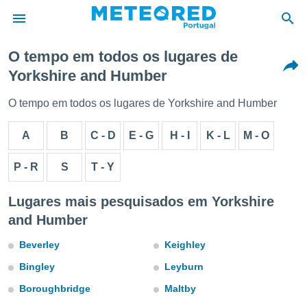
O tempo em todos os lugares de
Yorkshire and Humber
de
 da
O tempo em todos os lugares de Yorkshire and Humber
empo.pt) foi
or
A
B
C - D
E - G
H - I
K - L
M - O
is para
e as
 fornecidas
P - R
S
T - Y
 qualidade.
r a este
Lugares mais pesquisados em Yorkshire
s das
opções:
and Humber
ookies e
Beverley
Keighley
 forma
Bingley
Leyburn
e digital
Boroughbridge
Maltby
da,