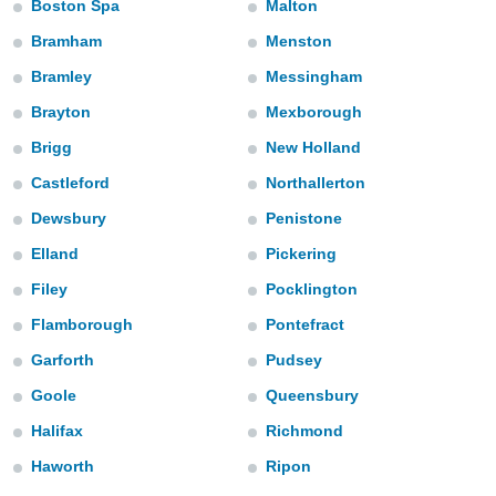
Boston Spa
Malton
m
 recolhidas
Bramham
Menston
cookies ou
Bramley
Messingham
, permite-
ar a nossa
Brayton
Mexborough
ara
ACEITAR
Brigg
New Holland
 fornecer-
E
os de alta
Castleford
Northallerton
CONTINUAR
sem
sto.
Dewsbury
Penistone
CONFIGURAÇÕES
o botão
Elland
Pickering
ontinuar",
Filey
Pocklington
r ao
itando a
Flamborough
Pontefract
de todos os
óprios ou
Garforth
Pudsey
parceiros,
Goole
Queensbury
rmitem
lisar o
Halifax
Richmond
nto no
em como
Haworth
Ripon
 um perfil