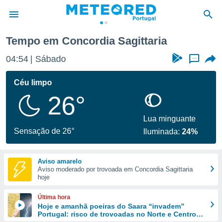
ittaria
Tempo em Concordia Sagittaria
de
04:54
Sábado
...
 da
empo.pt) foi
Céu limpo
or
26°
is para
e as
 fornecidas
Lua minguante
 qualidade.
Sensação de 26°
Iluminada:
24%
r a este
s das
opções:
Aviso amarelo
Aviso moderado por trovoada em Concordia Sagittaria
ookies e
hoje
 forma
Última hora
e digital
Hoje e amanhã poeiras do Saara “invadem”
Portugal: risco de trovoadas no Norte e Centro
da,