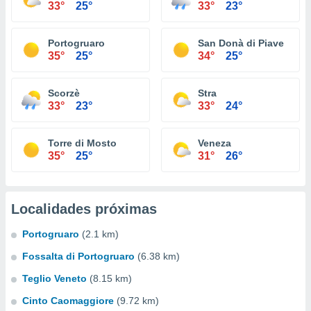
33°
25°
33°
23°
Portogruaro
San Donà di Piave
35°
25°
34°
25°
Scorzè
Stra
33°
23°
33°
24°
Torre di Mosto
Veneza
35°
25°
31°
26°
Localidades próximas
Portogruaro
(2.1 km)
Fossalta di Portogruaro
(6.38 km)
Teglio Veneto
(8.15 km)
Cinto Caomaggiore
(9.72 km)