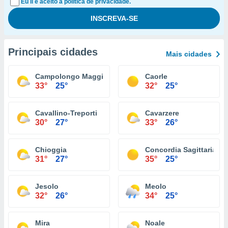
Eu li e aceito a política de privacidade.
Principais cidades
Mais cidades
Campolongo Maggiore
Caorle
33°
25°
32°
25°
Cavallino-Treporti
Cavarzere
30°
27°
33°
26°
Chioggia
Concordia Sagittaria
31°
27°
35°
25°
Jesolo
Meolo
32°
26°
34°
25°
Mira
Noale