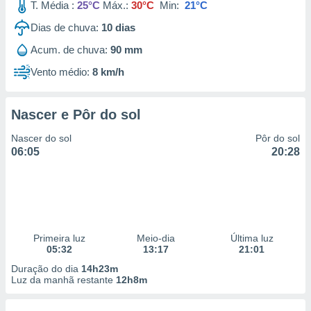
T. Média :
25°C
Máx.:
30°C
Min:
21°C
Dias de chuva:
10
dias
Acum. de chuva:
90 mm
Vento médio:
8 km/h
Nascer e Pôr do sol
Nascer do sol
Pôr do sol
06:05
20:28
Primeira luz
Meio-dia
Última luz
05:32
13:17
21:01
Duração do dia
14h23m
Luz da manhã restante
12h8m