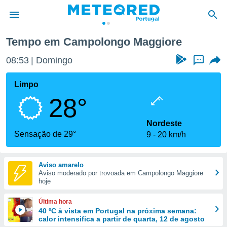
Maggiore
Tempo em Campolongo Maggiore
de
08:53
Domingo
...
 da
empo.pt) foi
Limpo
or
28°
is para
e as
 fornecidas
Nordeste
 qualidade.
Sensação de 29°
9
20 km/h
r a este
s das
opções:
Aviso amarelo
Aviso moderado por trovoada em Campolongo Maggiore
ookies e
hoje
 forma
Última hora
e digital
40 ºC à vista em Portugal na próxima semana:
calor intensifica a partir de quarta, 12 de agosto
da,