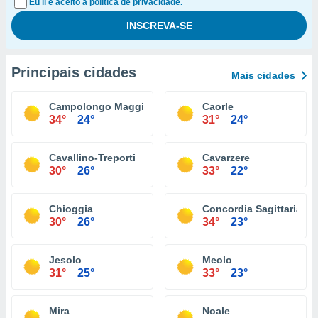
Eu li e aceito a política de privacidade.
Principais cidades
Mais cidades
Campolongo Maggiore
Caorle
34°
24°
31°
24°
Cavallino-Treporti
Cavarzere
30°
26°
33°
22°
Chioggia
Concordia Sagittaria
30°
26°
34°
23°
Jesolo
Meolo
31°
25°
33°
23°
Mira
Noale