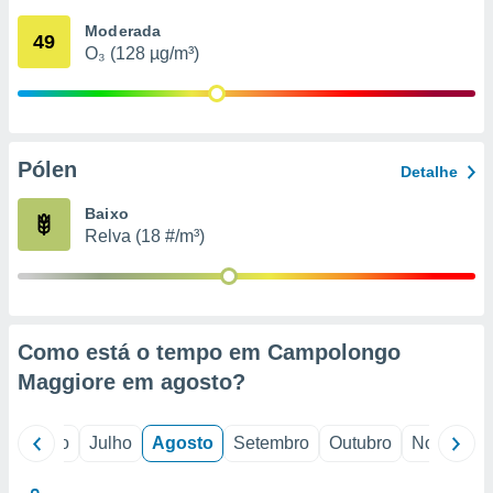
conteúdos.
Moderada
49
O₃ (128 µg/m³)
ção
ão através
de
,
 e
Pólen
Detalhe
dos,
Baixo
publicidade
Relva (18 #/m³)
s, estudos
a e
mento de
ossos 1199
Como está o tempo em Campolongo
eiros
Maggiore em
agosto
?
o
Junho
Julho
Agosto
Setembro
Outubro
Novembro