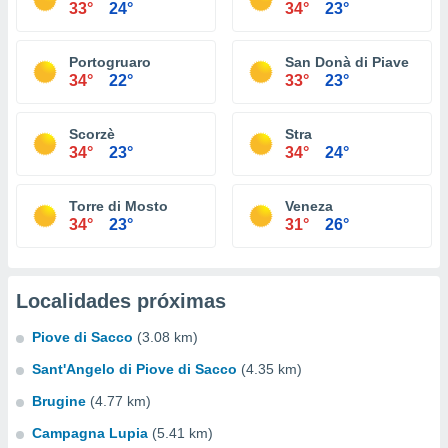
33°
24°
34°
23°
Portogruaro
San Donà di Piave
34°
22°
33°
23°
Scorzè
Stra
34°
23°
34°
24°
Torre di Mosto
Veneza
34°
23°
31°
26°
Localidades próximas
Piove di Sacco
(3.08 km)
Sant'Angelo di Piove di Sacco
(4.35 km)
Brugine
(4.77 km)
Campagna Lupia
(5.41 km)