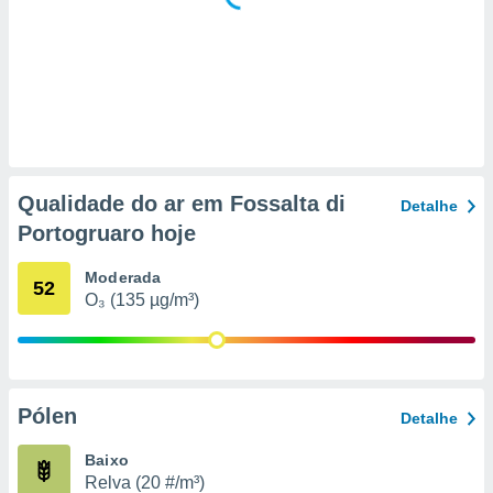
 para
a, utilizar
selecionar
a, criar
personalizar
tilizar
selecionar
Qualidade do ar em Fossalta di
Detalhe
dos, medir
Portogruaro hoje
nho da
, medir o
Moderada
o dos
52
O₃ (135 µg/m³)
r os
ravés de
s ou
s de dados
es fontes,
Pólen
Detalhe
 e melhorar
ilizar dados
Baixo
ara
Relva (20 #/m³)