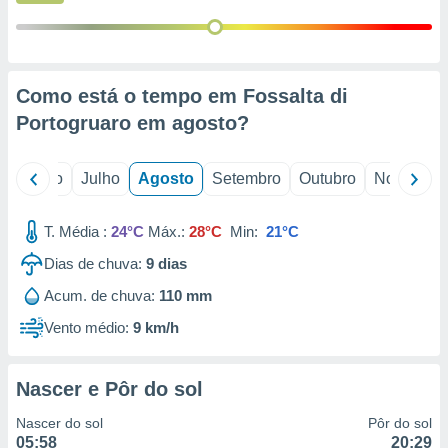
conteúdos.
ção
ão através
Como está o tempo em Fossalta di
de
Portogruaro em
agosto
?
,
 e
o
Junho
Julho
Agosto
Setembro
Outubro
Novembro
dos,
publicidade
s, estudos
T. Média :
24°C
Máx.:
28°C
Min:
21°C
a e
mento de
Dias de chuva:
9
dias
Acum. de chuva:
110 mm
ossos 1199
Vento médio:
9 km/h
eiros
Nascer e Pôr do sol
Nascer do sol
Pôr do sol
05:58
20:29