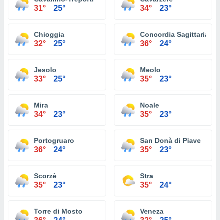
31°
25°
34°
23°
Chioggia
Concordia Sagittaria
32°
25°
36°
24°
Jesolo
Meolo
33°
25°
35°
23°
Mira
Noale
34°
23°
35°
23°
Portogruaro
San Donà di Piave
36°
24°
35°
23°
Scorzè
Stra
35°
23°
35°
24°
Torre di Mosto
Veneza