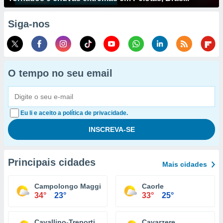
Siga-nos
O tempo no seu email
Eu li e aceito a política de privacidade.
Principais cidades
Mais cidades
Campolongo Maggiore
Caorle
34°
23°
33°
25°
Cavallino-Treporti
Cavarzere