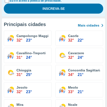
Eu li e aceito a política de privacidade.
Principais cidades
Mais cidades
Campolongo Maggiore
Caorle
32°
23°
32°
22°
Cavallino-Treporti
Cavarzere
31°
24°
32°
24°
Chioggia
Concordia Sagittaria
31°
25°
34°
21°
Jesolo
Meolo
32°
23°
33°
21°
Mira
Noale