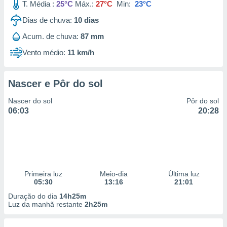
T. Média :
25°C
Máx.:
27°C
Min:
23°C
Dias de chuva:
10
dias
Acum. de chuva:
87 mm
Vento médio:
11 km/h
Nascer e Pôr do sol
Nascer do sol
Pôr do sol
06:03
20:28
Primeira luz
Meio-dia
Última luz
05:30
13:16
21:01
Duração do dia
14h25m
Luz da manhã restante
2h25m