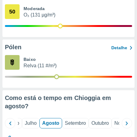
conteúdos.
Moderada
50
O₃ (131 µg/m³)
ção
ão através
de
,
 e
Pólen
Detalhe
dos,
Baixo
publicidade
Relva (11 #/m³)
s, estudos
a e
mento de
ossos 1199
Como está o tempo em Chioggia em
eiros
agosto
?
o
Junho
Julho
Agosto
Setembro
Outubro
Novembro