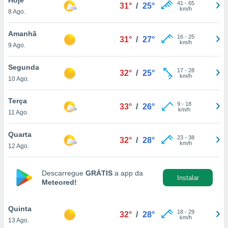
para lhe
41
-
65
31°
/
25°
km/h
8 Ago.
licidade e
ados com
Amanhã
16
-
25
31°
/
27°
esmo. Pode
km/h
9 Ago.
ais
s na nossa
Segunda
17
-
28
 Cookies
e
32°
/
25°
km/h
10 Ago.
u
nto a
omento,
Terça
9
-
18
33°
/
26°
 botão
km/h
11 Ago.
de cookies
na parte
Quarta
23
-
38
nossa
32°
/
28°
km/h
12 Ago.
.
IVAMENTE,
Descarregue
GRÁTIS
a app da
Instalar
Meteored!
as
tes a
Quinta
18
-
29
32°
/
28°
km/h
13 Ago.