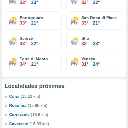
33°
23°
33°
22°
Portogruaro
San Donà di Piave
33°
21°
33°
21°
Scorzè
Stra
33°
22°
33°
23°
Torre di Mosto
Veneza
34°
21°
31°
24°
Localidades próximas
Cona
(15.19 km)
Rosolina
(15.95 km)
Correzzola
(16.6 km)
Cavarzere
(18.03 km)