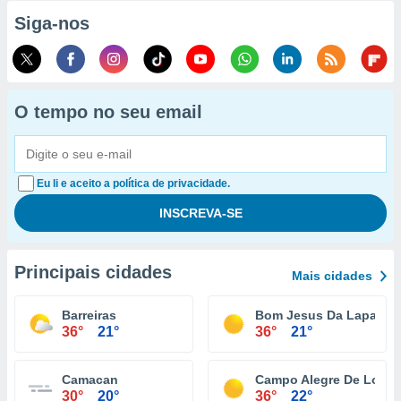
Siga-nos
O tempo no seu email
Eu li e aceito a política de privacidade.
Principais cidades
Mais cidades
Barreiras
Bom Jesus Da Lapa
36°
21°
36°
21°
Camacan
Campo Alegre De Lourd
30°
20°
36°
22°