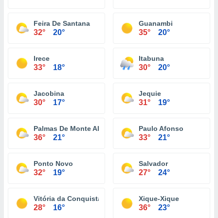
Feira De Santana
Guanambi
32°
20°
35°
20°
Irece
Itabuna
33°
18°
30°
20°
Jacobina
Jequie
30°
17°
31°
19°
Palmas De Monte Alto
Paulo Afonso
36°
21°
33°
21°
Ponto Novo
Salvador
32°
19°
27°
24°
Vitória da Conquista
Xique-Xique
28°
16°
36°
23°