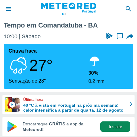
Tempo em Comandatuba - BA
de
10:00
Sábado
...
 da
empo.pt) foi
Chuva fraca
or
27°
is para
e as
 fornecidas
30%
 qualidade.
Sensação de 28°
0.2 mm
r a este
s das
opções:
Última hora
40 ºC à vista em Portugal na próxima semana:
ookies e
calor intensifica a partir de quarta, 12 de agosto
 forma
Descarregue
GRÁTIS
a app da
Instalar
e digital
Meteored!
da,