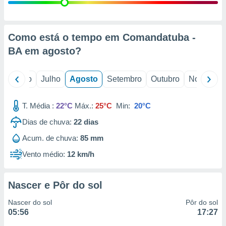
conteúdos.
ção
Como está o tempo em Comandatuba -
ão através
BA em
agosto
?
de
,
 e
o
Junho
Julho
Agosto
Setembro
Outubro
Novembro
dos,
publicidade
T. Média :
22°C
Máx.:
25°C
Min:
20°C
s, estudos
Dias de chuva:
22
dias
a e
mento de
Acum. de chuva:
85 mm
Vento médio:
12 km/h
ossos 1199
eiros
Nascer e Pôr do sol
Nascer do sol
Pôr do sol
05:56
17:27