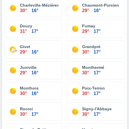
Charleville-Mézières
Chaumont-Porcien
30°
16°
29°
16°
Douzy
Fumay
31°
17°
29°
17°
Givet
Grandpré
29°
16°
30°
17°
Juniville
Monthermé
29°
16°
30°
17°
Monthois
Poix-Terron
30°
16°
30°
17°
Rocroi
Signy-l'Abbaye
30°
17°
30°
17°