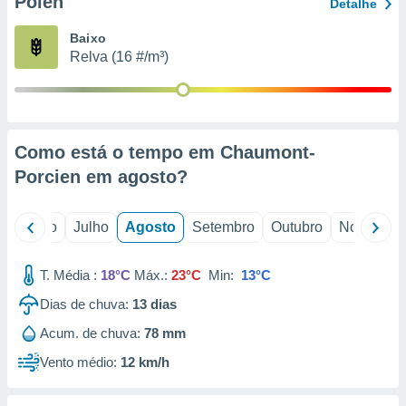
Pólen
conteúdos.
Detalhe
Baixo
ção
Relva (16 #/m³)
ão através
de
,
 e
Como está o tempo em Chaumont-
dos,
Porcien em
agosto
?
publicidade
s, estudos
a e
o
Junho
Julho
Agosto
Setembro
Outubro
Novembro
mento de
T. Média :
18°C
Máx.:
23°C
Min:
13°C
ossos 1199
eiros
Dias de chuva:
13
dias
Acum. de chuva:
78 mm
Vento médio:
12 km/h