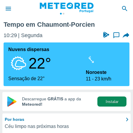
n
Tempo em Chaumont-Porcien
de
10:29
Segunda
...
 da
empo.pt) foi
Nuvens dispersas
or
22°
is para
e as
 fornecidas
Noroeste
 qualidade.
Sensação de 22°
11
23 km/h
r a este
s das
opções:
Descarregue
GRÁTIS
a app da
Instalar
ookies e
Meteored!
 forma
Por horas
e digital
Céu limpo nas próximas horas
da,