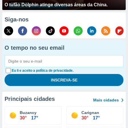
O tufão Dolphin atinge diversas áreas da China.
Siga-nos
O tempo no seu email
Eu li e aceito a política de privacidade.
Principais cidades
Mais cidades
Buzancy
Carignan
30°
17°
30°
17°