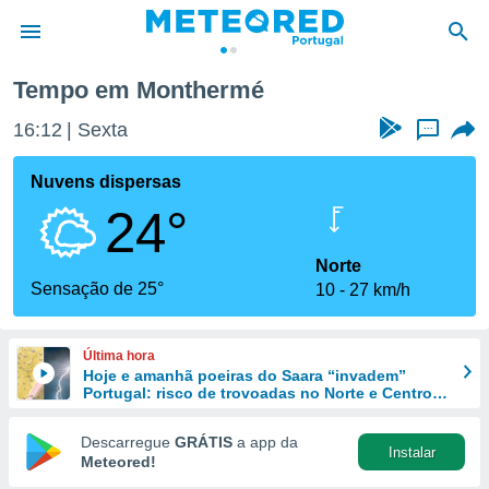
Tempo em Monthermé
de
16:12
Sexta
...
 da
empo.pt) foi
Nuvens dispersas
or
24°
is para
e as
 fornecidas
Norte
 qualidade.
Sensação de 25°
10
27 km/h
r a este
s das
opções:
Última hora
Hoje e amanhã poeiras do Saara “invadem”
ookies e
Portugal: risco de trovoadas no Norte e Centro
 forma
aumenta
Descarregue
GRÁTIS
a app da
Instalar
e digital
Meteored!
da,