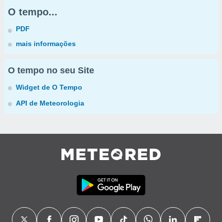
O tempo...
PDF
mais informações
O tempo no seu Site
Widget de O Tempo
API de Meteorologia