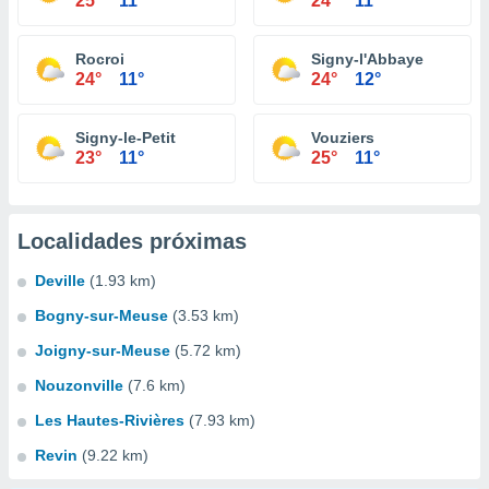
25°
11°
24°
11°
Rocroi
Signy-l'Abbaye
24°
11°
24°
12°
Signy-le-Petit
Vouziers
23°
11°
25°
11°
Localidades próximas
Deville
(1.93 km)
Bogny-sur-Meuse
(3.53 km)
Joigny-sur-Meuse
(5.72 km)
Nouzonville
(7.6 km)
Les Hautes-Rivières
(7.93 km)
Revin
(9.22 km)