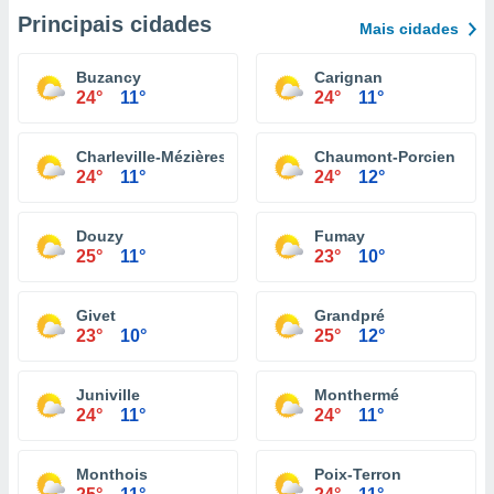
Principais cidades
Mais cidades
Buzancy
Carignan
24°
11°
24°
11°
Charleville-Mézières
Chaumont-Porcien
24°
11°
24°
12°
Douzy
Fumay
25°
11°
23°
10°
Givet
Grandpré
23°
10°
25°
12°
Juniville
Monthermé
24°
11°
24°
11°
Monthois
Poix-Terron