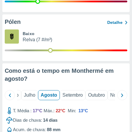
conteúdos.
ção
Pólen
Detalhe
ão através
de
Baixo
,
Relva (7 #/m³)
 e
dos,
publicidade
s, estudos
Como está o tempo em Monthermé em
a e
mento de
agosto
?
ossos 1199
o
Junho
Julho
Agosto
Setembro
Outubro
Novembro
eiros
T. Média :
17°C
Máx.:
22°C
Min:
13°C
Dias de chuva:
14
dias
Acum. de chuva:
88 mm