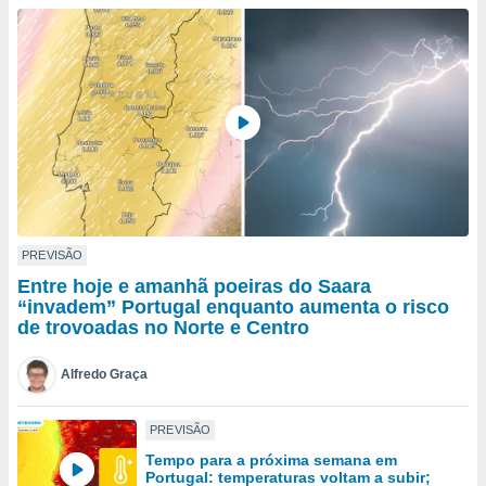
para lhe
licidade e
ados com
esmo. Pode
ais
s na nossa
 Cookies
e
u
nto a
omento,
 botão
de cookies
PREVISÃO
na parte
Entre hoje e amanhã poeiras do Saara
nossa
“invadem” Portugal enquanto aumenta o risco
.
de trovoadas no Norte e Centro
IVAMENTE,
Alfredo Graça
as
PREVISÃO
tes a
Tempo para a próxima semana em
Portugal: temperaturas voltam a subir;