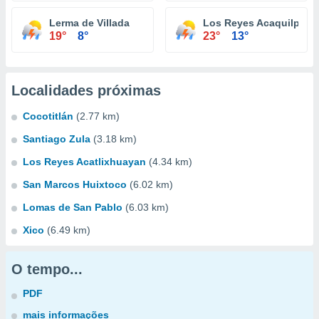
Lerma de Villada
Los Reyes Acaquilpan
19°
8°
23°
13°
Localidades próximas
Cocotitlán
(2.77 km)
Santiago Zula
(3.18 km)
Los Reyes Acatlixhuayan
(4.34 km)
San Marcos Huixtoco
(6.02 km)
Lomas de San Pablo
(6.03 km)
Xico
(6.49 km)
O tempo...
PDF
mais informações