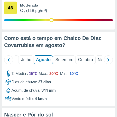
conteúdos.
Moderada
46
O₃ (118 µg/m³)
ção
ão através
de
,
Como está o tempo em Chalco De Diaz
 e
Covarrubias em
agosto
?
dos,
publicidade
s, estudos
o
Junho
Julho
Agosto
Setembro
Outubro
Novembro
a e
mento de
T. Média :
15°C
Máx.:
20°C
Min:
10°C
ossos 1199
Dias de chuva:
27
dias
eiros
Acum. de chuva:
344 mm
Vento médio:
4 km/h
Nascer e Pôr do sol