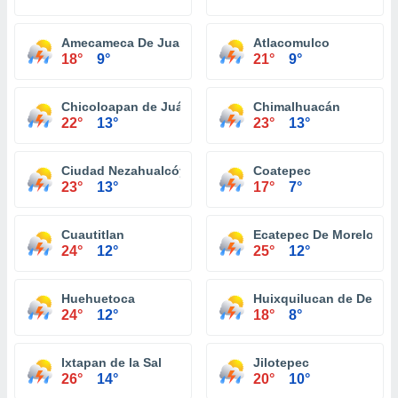
Amecameca De Juarez
Atlacomulco
18°
9°
21°
9°
Chicoloapan de Juárez
Chimalhuacán
22°
13°
23°
13°
Ciudad Nezahualcóyotl
Coatepec
23°
13°
17°
7°
Cuautitlan
Ecatepec De Morelos
24°
12°
25°
12°
Huehuetoca
Huixquilucan de Degol
24°
12°
18°
8°
Ixtapan de la Sal
Jilotepec
26°
14°
20°
10°