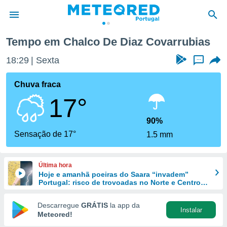
as
Tempo em Chalco De Diaz Covarrubias
de
18:29
Sexta
...
 da
empo.pt) foi
Chuva fraca
or
17°
is para
e as
 fornecidas
90%
 qualidade.
Sensação de 17°
1.5 mm
r a este
s das
opções:
Última hora
Hoje e amanhã poeiras do Saara “invadem”
ookies e
Portugal: risco de trovoadas no Norte e Centro
 forma
aumenta
Descarregue
GRÁTIS
la app da
Instalar
e digital
Meteored!
da,