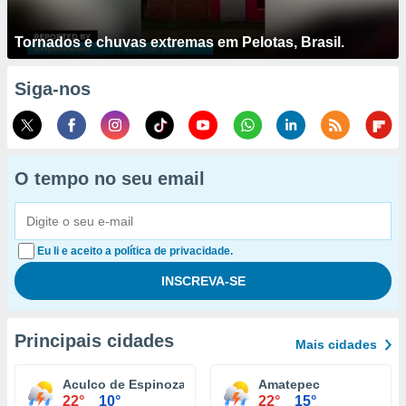
Tornados e chuvas extremas em Pelotas, Brasil.
Siga-nos
O tempo no seu email
Eu li e aceito a política de privacidade.
Principais cidades
Mais cidades
Aculco de Espinoza
Amatepec
22°
10°
22°
15°