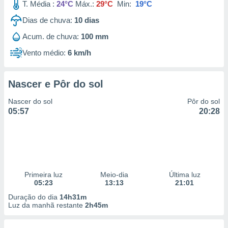
T. Média :
24°C
Máx.:
29°C
Min:
19°C
Dias de chuva:
10
dias
Acum. de chuva:
100 mm
Vento médio:
6 km/h
Nascer e Pôr do sol
Nascer do sol
Pôr do sol
05:57
20:28
Primeira luz
Meio-dia
Última luz
05:23
13:13
21:01
Duração do dia
14h31m
Luz da manhã restante
2h45m