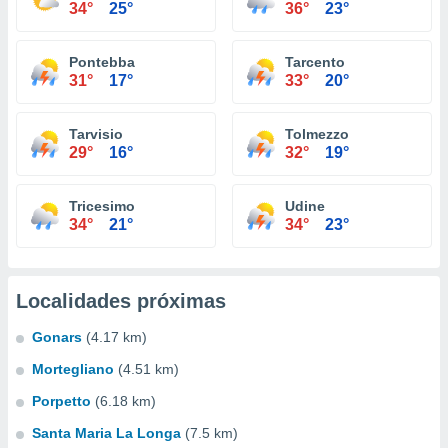
34°
25°
36°
23°
Pontebba
Tarcento
31°
17°
33°
20°
Tarvisio
Tolmezzo
29°
16°
32°
19°
Tricesimo
Udine
34°
21°
34°
23°
Localidades próximas
Gonars
(4.17 km)
Mortegliano
(4.51 km)
Porpetto
(6.18 km)
Santa Maria La Longa
(7.5 km)