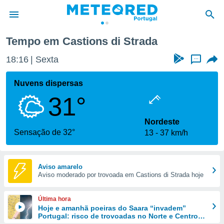
Tempo em Castions di Strada
de
18:16
Sexta
...
 da
empo.pt) foi
Nuvens dispersas
or
31°
is para
e as
 fornecidas
Nordeste
 qualidade.
Sensação de 32°
13
37 km/h
r a este
s das
opções:
Aviso amarelo
Aviso moderado por trovoada em Castions di Strada hoje
ookies e
 forma
Última hora
e digital
Hoje e amanhã poeiras do Saara “invadem”
Portugal: risco de trovoadas no Norte e Centro
da,