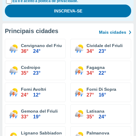
Eu li e aceito a política de privacidade.
Principais cidades
Mais cidades
Cervignano del Friuli
Cividale del Friuli
36°
24°
34°
23°
Codroipo
Fagagna
35°
23°
34°
22°
Forni Avoltri
Forni Di Sopra
24°
12°
27°
16°
Gemona del Friuli
Latisana
33°
19°
35°
24°
Lignano Sabbiadoro
Palmanova