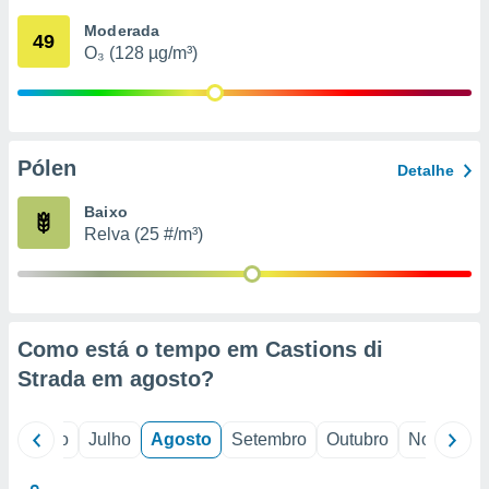
conteúdos.
Moderada
49
O₃ (128 µg/m³)
ção
ão através
de
,
 e
Pólen
Detalhe
dos,
Baixo
publicidade
Relva (25 #/m³)
s, estudos
a e
mento de
ossos 1199
Como está o tempo em Castions di
eiros
Strada em
agosto
?
o
Junho
Julho
Agosto
Setembro
Outubro
Novembro