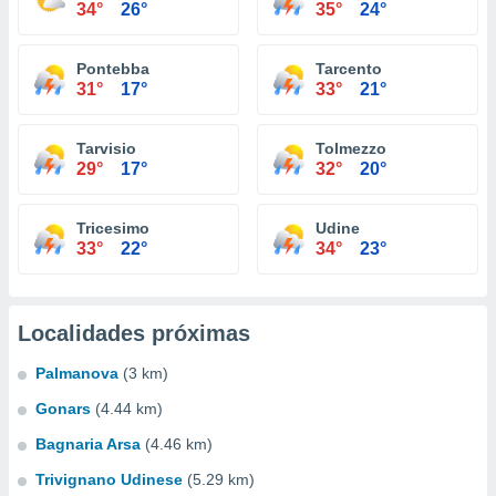
34°
26°
35°
24°
Pontebba
Tarcento
31°
17°
33°
21°
Tarvisio
Tolmezzo
29°
17°
32°
20°
Tricesimo
Udine
33°
22°
34°
23°
Localidades próximas
Palmanova
(3 km)
Gonars
(4.44 km)
Bagnaria Arsa
(4.46 km)
Trivignano Udinese
(5.29 km)