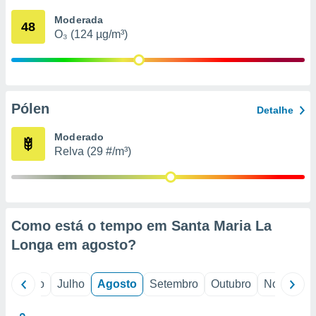
conteúdos.
Moderada
48
O₃ (124 µg/m³)
ção
ão através
de
,
 e
Pólen
Detalhe
dos,
Moderado
publicidade
Relva (29 #/m³)
s, estudos
a e
mento de
ossos 1199
Como está o tempo em Santa Maria La
eiros
Longa em
agosto
?
o
Junho
Julho
Agosto
Setembro
Outubro
Novembro