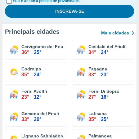
Eu li e aceito a política de privacidade.
Principais cidades
Mais cidades
Cervignano del Friuli
Cividale del Friuli
36°
25°
34°
24°
Codroipo
Fagagna
35°
24°
33°
23°
Forni Avoltri
Forni Di Sopra
23°
12°
27°
16°
Gemona del Friuli
Latisana
33°
20°
35°
25°
Lignano Sabbiadoro
Palmanova