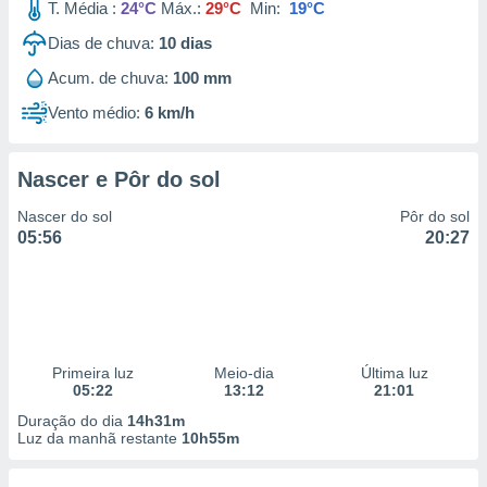
T. Média :
24°C
Máx.:
29°C
Min:
19°C
Dias de chuva:
10
dias
Acum. de chuva:
100 mm
Vento médio:
6 km/h
Nascer e Pôr do sol
Nascer do sol
Pôr do sol
05:56
20:27
Primeira luz
Meio-dia
Última luz
05:22
13:12
21:01
Duração do dia
14h31m
Luz da manhã restante
10h55m