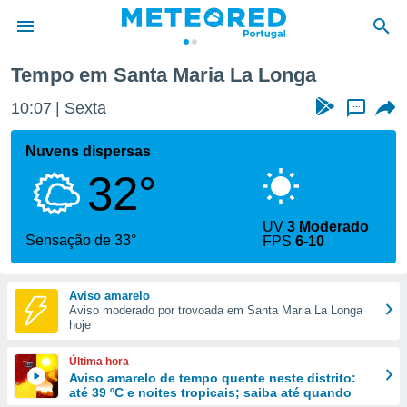
Tempo em Santa Maria La Longa
de
10:07
Sexta
...
 da
empo.pt) foi
Nuvens dispersas
or
32°
is para
e as
 fornecidas
UV
3 Moderado
 qualidade.
Sensação de 33°
FPS
6-10
r a este
s das
opções:
Aviso amarelo
Aviso moderado por trovoada em Santa Maria La Longa
ookies e
hoje
 forma
Última hora
e digital
Aviso amarelo de tempo quente neste distrito:
até 39 ºC e noites tropicais; saiba até quando
da,