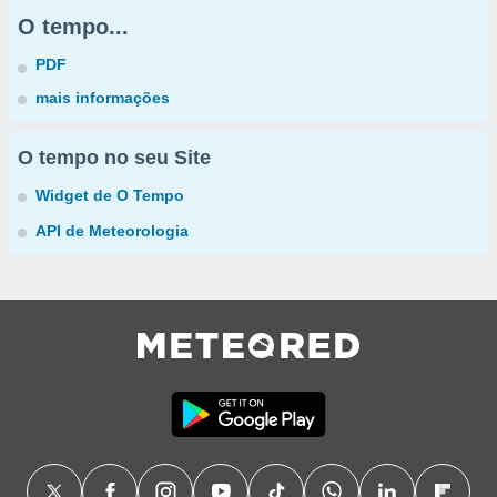
O tempo...
PDF
mais informações
O tempo no seu Site
Widget de O Tempo
API de Meteorologia