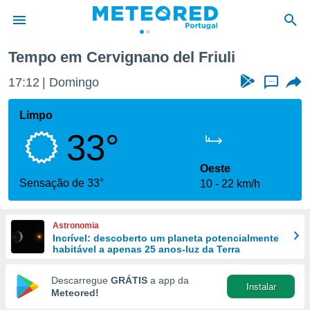
Tempo em Cervignano del Friuli
de
17:12
Domingo
...
 da
empo.pt) foi
Limpo
or
33°
is para
e as
 fornecidas
Oeste
 qualidade.
Sensação de 33°
10
22 km/h
r a este
s das
opções:
Astronomia
Incrível: descoberto um planeta potencialmente
ookies e
habitável a apenas 25 anos-luz da Terra
 forma
Descarregue
GRÁTIS
a app da
Instalar
e digital
Meteored!
da,