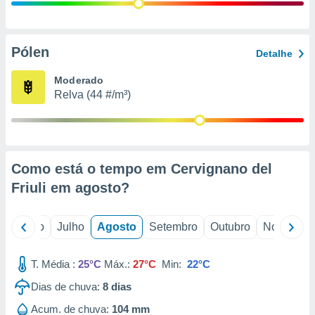
conteúdos.
ção
Pólen
Detalhe
ão através
de
Moderado
,
Relva (44 #/m³)
 e
dos,
publicidade
s, estudos
Como está o tempo em Cervignano del
a e
mento de
Friuli em
agosto
?
ossos 1199
o
Junho
Julho
Agosto
Setembro
Outubro
Novembro
eiros
T. Média :
25°C
Máx.:
27°C
Min:
22°C
Dias de chuva:
8
dias
Acum. de chuva:
104 mm