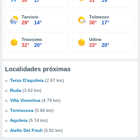
30°
17°
31°
19°
Tarvisio
Tolmezzo
29°
14°
30°
17°
Tricesimo
Udine
32°
20°
33°
20°
Localidades próximas
Terzo D'aquileia
(2.87 km)
Ruda
(3.62 km)
Villa Vicentina
(4.79 km)
Torviscosa
(5.66 km)
Aquileia
(5.74 km)
Aiello Del Friuli
(5.82 km)