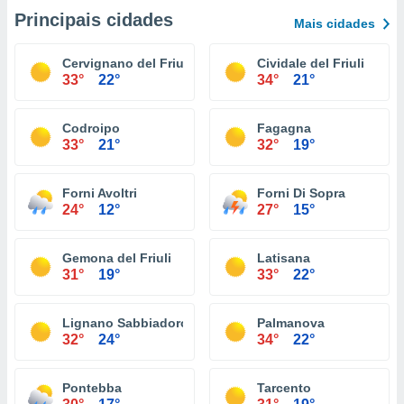
Principais cidades
Mais cidades
Cervignano del Friuli
Cividale del Friuli
33°
22°
34°
21°
Codroipo
Fagagna
33°
21°
32°
19°
Forni Avoltri
Forni Di Sopra
24°
12°
27°
15°
Gemona del Friuli
Latisana
31°
19°
33°
22°
Lignano Sabbiadoro
Palmanova
32°
24°
34°
22°
Pontebba
Tarcento