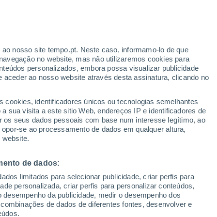
cia de Udine
Marano Lagunare
r ao nosso site tempo.pt. Neste caso, informamo-lo de que
navegação no website, mas não utilizaremos cookies para
Martignacco
nteúdos personalizados, embora possa visualizar publicidade
e aceder ao nosso website através desta assinatura, clicando no
Nimis
Ovaro
s cookies, identificadores únicos ou tecnologias semelhantes
 sua visita a este sitio Web, endereços IP e identificadores de
Pagnacco
r os seus dados pessoais com base num interesse legítimo, ao
ou opor-se ao processamento de dados em qualquer altura,
Palazzolo Dello Stella
 website.
Paluzza
mento de dados:
Pasian di Prato
dos limitados para selecionar publicidade, criar perfis para
Paularo
idade personalizada, criar perfis para personalizar conteúdos,
ir o desempenho da publicidade, medir o desempenho dos
Pavia di Udine
 combinações de dados de diferentes fontes, desenvolver e
eúdos.