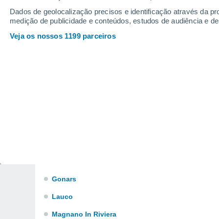
Castions di Strada
Dados de geolocalização precisos e identificação através da pr
medição de publicidade e conteúdos, estudos de audiência e d
Chiusaforte
Veja os nossos 1199 parceiros
Corno Di Rosazzo
Dignano
Faedis
Fiumicello
Forgaria Nel Friuli
Forni Avoltri
Forni Di Sopra
Forni Di Sotto
Gonars
Lauco
Magnano In Riviera