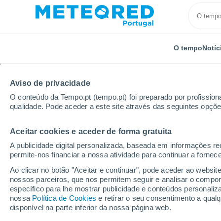
O tempo
Notíc
Aviso de privacidade
O conteúdo da Tempo.pt (tempo.pt) foi preparado por profissiona
qualidade. Pode aceder a este site através das seguintes opçõe
Aceitar cookies e aceder de forma gratuita
Início
Itália
Província de Udine
Localidades
A publicidade digital personalizada, baseada em informações r
permite-nos financiar a nossa atividade para continuar a fornec
O tempo em todos os l
Ao clicar no botão "Aceitar e continuar", pode aceder ao websit
Udine
nossos parceiros, que nos permitem seguir e analisar o compo
específico para lhe mostrar publicidade e conteúdos persona
nossa
Política de Cookies
e retirar o seu consentimento a qua
O tempo em todos os lugares da Província de Udi
disponível na parte inferior da nossa página web.