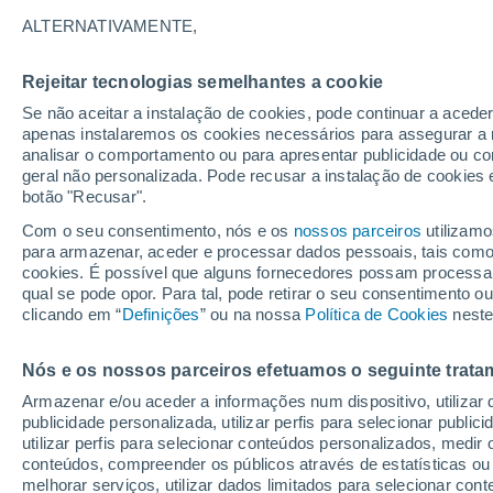
A - O
P - V
ALTERNATIVAMENTE,
Lugares mais pesquisados na Provín
Rejeitar tecnologias semelhantes a cookie
Aiello Del Friuli
Se não aceitar a instalação de cookies, pode continuar a acede
apenas instalaremos os cookies necessários para assegurar a 
Aquileia
analisar o comportamento ou para apresentar publicidade ou co
geral não personalizada. Pode recusar a instalação de cookies 
Arta Terme
botão "Recusar".
Artegna
Com o seu consentimento, nós e os
nossos parceiros
utilizamo
para armazenar, aceder e processar dados pessoais, tais como a
Bagnaria Arsa
cookies. É possível que alguns fornecedores possam processa
qual se pode opor. Para tal, pode retirar o seu consentimento 
Basiliano
clicando em “
Definições
” ou na nossa
Política de Cookies
neste
Bordano
Nós e os nossos parceiros efetuamos o seguinte trata
Buttrio
Armazenar e/ou aceder a informações num dispositivo, utilizar da
Campoformido
publicidade personalizada, utilizar perfis para selecionar public
utilizar perfis para selecionar conteúdos personalizados, med
Carlino
conteúdos, compreender os públicos através de estatísticas ou
melhorar serviços, utilizar dados limitados para selecionar cont