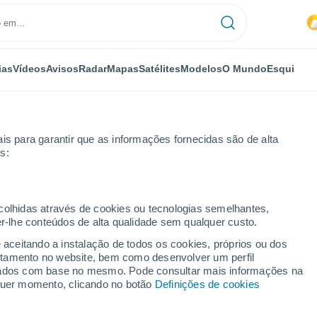
ias
Vídeos
Avisos
Radar
Mapas
Satélites
Modelos
O Mundo
Esqui
is para garantir que as informações fornecidas são de alta
s:
ecolhidas através de cookies ou tecnologias semelhantes,
er-lhe conteúdos de alta qualidade sem qualquer custo.
ugares da Província de
e aceitando a instalação de todos os cookies, próprios ou dos
rtamento no website, bem como desenvolver um perfil
lizados com base no mesmo. Pode consultar mais informações na
lquer momento, clicando no botão
Definições de cookies
ne