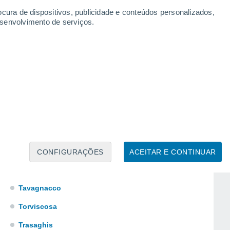
Pontebba
ocura de dispositivos, publicidade e conteúdos personalizados,
esenvolvimento de serviços.
Pozzuolo del Friuli
Precenicco
Reana del Rojale
Resia
San Giovanni al Natisone
Santa Maria La Longa
Sauris
Sedegliano
CONFIGURAÇÕES
ACEITAR E CONTINUAR
Talmassons
Tavagnacco
Torviscosa
Trasaghis