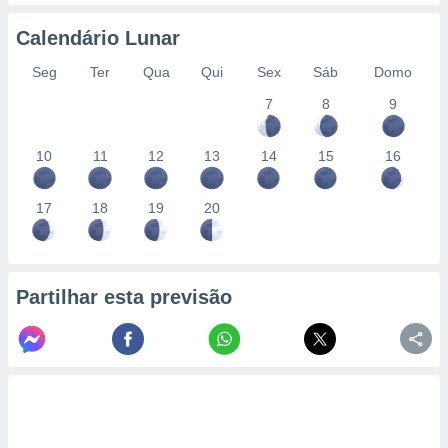
conteúdos.
Calendário Lunar
ção
Seg
Ter
Qua
Qui
Sex
Sáb
Domo
ão através
7
8
9
de
,
 e
10
11
12
13
14
15
16
dos,
publicidade
17
18
19
20
s, estudos
a e
mento de
Partilhar esta previsão
ossos 1199
eiros