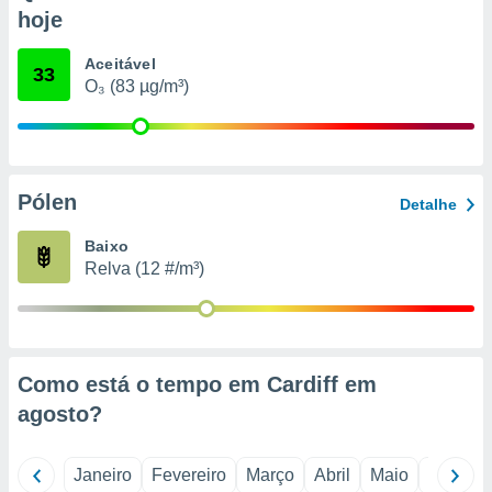
o qual se
hoje
ara tal,
 o seu
Aceitável
33
to ou opor-
O₃ (83 µg/m³)
essamento
m qualquer
ando em “
 ou na
Pólen
 Cookies
Detalhe
te.
Baixo
 nossos
Relva (12 #/m³)
s o
o de
Como está o tempo em Cardiff em
e/ou aceder
agosto
?
ões num
utilizar
ados para
Janeiro
Fevereiro
Março
Abril
Maio
Junho
publicidade,