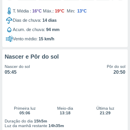
 para
T. Média :
16°C
Máx.:
19°C
Min:
13°C
a, utilizar
Dias de chuva:
14
dias
selecionar
Acum. de chuva:
94 mm
a, criar
personalizar
Vento médio:
15 km/h
tilizar
selecionar
Nascer e Pôr do sol
dos, medir
nho da
Nascer do sol
Pôr do sol
, medir o
05:45
20:50
o dos
r os
ravés de
s ou
s de dados
Primeira luz
Meio-dia
Última luz
es fontes,
05:06
13:18
21:29
 e melhorar
ilizar dados
Duração do dia
15h5m
ara
Luz da manhã restante
14h35m