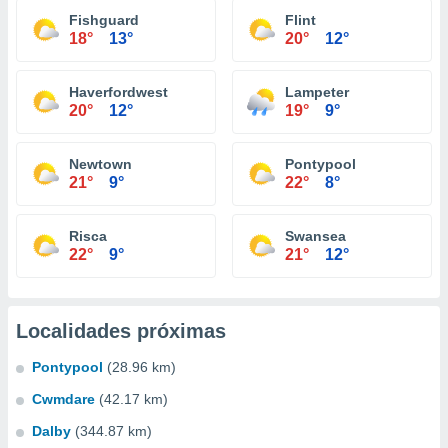
Fishguard
Flint
18°
13°
20°
12°
Haverfordwest
Lampeter
20°
12°
19°
9°
Newtown
Pontypool
21°
9°
22°
8°
Risca
Swansea
22°
9°
21°
12°
Localidades próximas
Pontypool
(28.96 km)
Cwmdare
(42.17 km)
Dalby
(344.87 km)