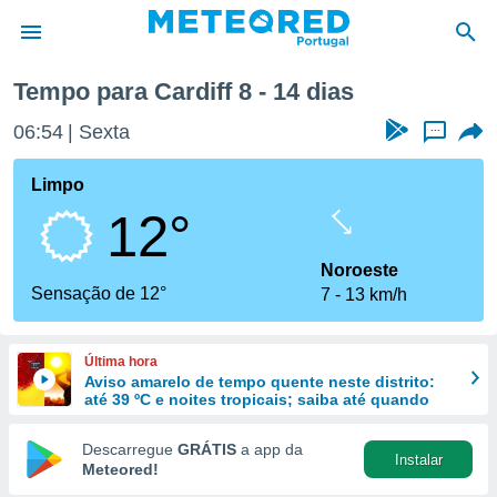
ana
Tempo para Cardiff 8 - 14 dias
de
06:54
Sexta
...
 da
empo.pt) foi
Limpo
or
12°
is para
e as
 fornecidas
Noroeste
 qualidade.
Sensação de 12°
7
13 km/h
r a este
s das
opções:
Última hora
Aviso amarelo de tempo quente neste distrito:
ookies e
até 39 ºC e noites tropicais; saiba até quando
 forma
Descarregue
GRÁTIS
a app da
Instalar
e digital
Meteored!
da,