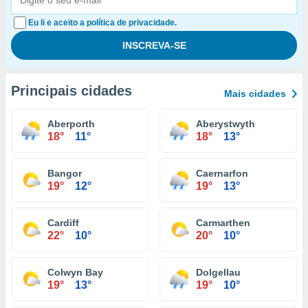
Eu li e aceito a política de privacidade.
Principais cidades
Mais cidades
Aberporth
Aberystwyth
18°
11°
18°
13°
Bangor
Caernarfon
19°
12°
19°
13°
Cardiff
Carmarthen
22°
10°
20°
10°
Colwyn Bay
Dolgellau
19°
13°
19°
10°