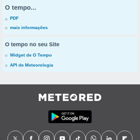
O tempo...
PDF
mais informações
O tempo no seu Site
Widget de O Tempo
API de Meteorologia