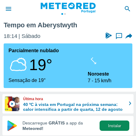
Tempo em Aberystwyth
de
18:14
Sábado
...
 da
empo.pt) foi
Parcialmente nublado
or
19°
is para
e as
 fornecidas
Noroeste
 qualidade.
Sensação de 19°
7
15 km/h
r a este
s das
opções:
Última hora
40 ºC à vista em Portugal na próxima semana:
ookies e
calor intensifica a partir de quarta, 12 de agosto
 forma
Descarregue
GRÁTIS
a app da
Instalar
e digital
Meteored!
da,