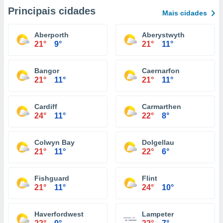
Principais cidades
Mais cidades
Aberporth
Aberystwyth
21°
9°
21°
11°
Bangor
Caernarfon
21°
11°
21°
11°
Cardiff
Carmarthen
24°
11°
22°
8°
Colwyn Bay
Dolgellau
21°
11°
22°
6°
Fishguard
Flint
21°
11°
24°
10°
Haverfordwest
Lampeter