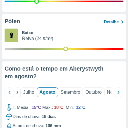
conteúdos.
ção
Pólen
Detalhe
ão através
de
Baixo
,
Relva (24 #/m³)
 e
dos,
publicidade
s, estudos
Como está o tempo em Aberystwyth
a e
mento de
em
agosto
?
ossos 1199
o
Junho
Julho
Agosto
Setembro
Outubro
Novembro
eiros
T. Média :
15°C
Máx.:
18°C
Min:
12°C
Dias de chuva:
18
dias
Acum. de chuva:
106 mm