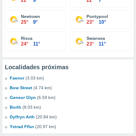
22°
9°
22°
7°
Newtown
Pontypool
25°
9°
23°
10°
Risca
Swansea
24°
11°
23°
11°
Localidades próximas
Faenor
(3.03 km)
Bow Street
(4.74 km)
Geneur Glyn
(6.59 km)
Borth
(8.03 km)
Dyffryn Arth
(20.84 km)
Ystrad Fflur
(20.97 km)