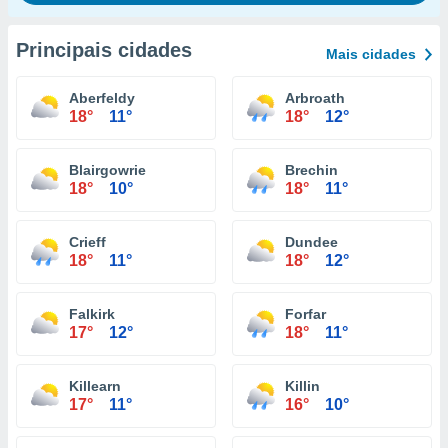
Principais cidades
Mais cidades
Aberfeldy
Arbroath
18°
11°
18°
12°
Blairgowrie
Brechin
18°
10°
18°
11°
Crieff
Dundee
18°
11°
18°
12°
Falkirk
Forfar
17°
12°
18°
11°
Killearn
Killin
17°
11°
16°
10°