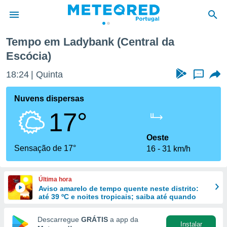
Tempo em Ladybank (Central da
Escócia)
de
 da
18:24
Quinta
...
empo.pt) foi
or
Nuvens dispersas
is para
e as
17°
 fornecidas
 qualidade.
Oeste
r a este
Sensação de 17°
s das
16
31 km/h
opções:
ookies e
Última hora
 forma
Aviso amarelo de tempo quente neste distrito:
até 39 ºC e noites tropicais; saiba até quando
e digital
Descarregue
GRÁTIS
a app da
da,
Instalar