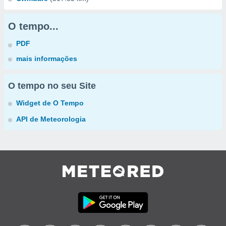
O tempo...
PDF
mais informações
O tempo no seu Site
Widget de O Tempo
API de Meteorologia