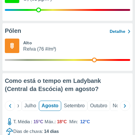
conteúdos.
ção
ão através
Pólen
Detalhe
de
,
Alto
 e
Relva (76 #/m³)
dos,
publicidade
s, estudos
a e
mento de
Como está o tempo em Ladybank
(Central da Escócia) em
agosto
?
ossos 1199
eiros
o
Junho
Julho
Agosto
Setembro
Outubro
Novembro
T. Média :
15°C
Máx.:
18°C
Min:
12°C
Dias de chuva:
14
dias