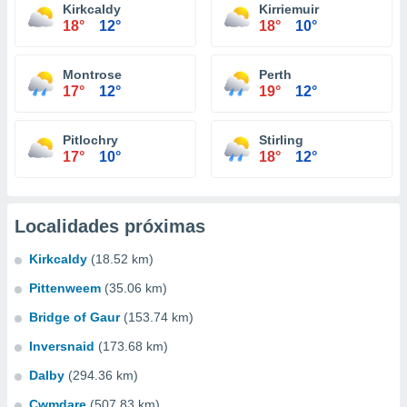
Kirkcaldy
Kirriemuir
18°
12°
18°
10°
Montrose
Perth
17°
12°
19°
12°
Pitlochry
Stirling
17°
10°
18°
12°
Localidades próximas
Kirkcaldy
(18.52 km)
Pittenweem
(35.06 km)
Bridge of Gaur
(153.74 km)
Inversnaid
(173.68 km)
Dalby
(294.36 km)
Cwmdare
(507.83 km)