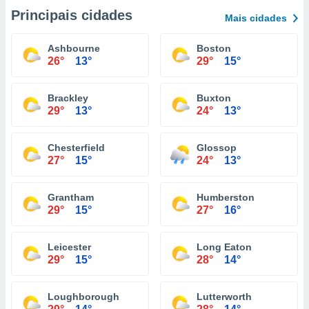
Principais cidades
Mais cidades
Ashbourne
Boston
26°
13°
29°
15°
Brackley
Buxton
29°
13°
24°
13°
Chesterfield
Glossop
27°
15°
24°
13°
Grantham
Humberston
29°
15°
27°
16°
Leicester
Long Eaton
29°
15°
28°
14°
Loughborough
Lutterworth