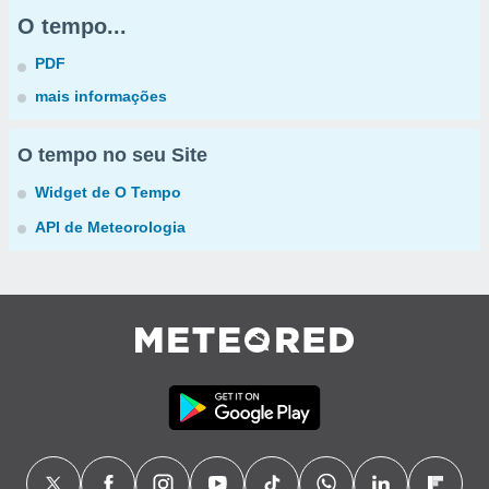
O tempo...
PDF
mais informações
O tempo no seu Site
Widget de O Tempo
API de Meteorologia