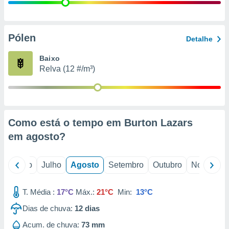
conteúdos.
ção
Pólen
Detalhe
ão através
de
Baixo
,
Relva (12 #/m³)
 e
dos,
publicidade
s, estudos
Como está o tempo em Burton Lazars
a e
mento de
em
agosto
?
ossos 1199
o
Junho
Julho
Agosto
Setembro
Outubro
Novembro
eiros
T. Média :
17°C
Máx.:
21°C
Min:
13°C
Dias de chuva:
12
dias
Acum. de chuva:
73 mm