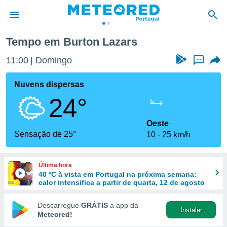
Tempo em Burton Lazars
de
11:00
Domingo
...
 da
empo.pt) foi
Nuvens dispersas
or
24°
is para
e as
 fornecidas
Oeste
 qualidade.
Sensação de 25°
10
25 km/h
r a este
s das
opções:
Última hora
40 ºC à vista em Portugal na próxima semana:
ookies e
calor intensifica a partir de quarta, 12 de agosto
 forma
Descarregue
GRÁTIS
a app da
Instalar
e digital
Meteored!
da,