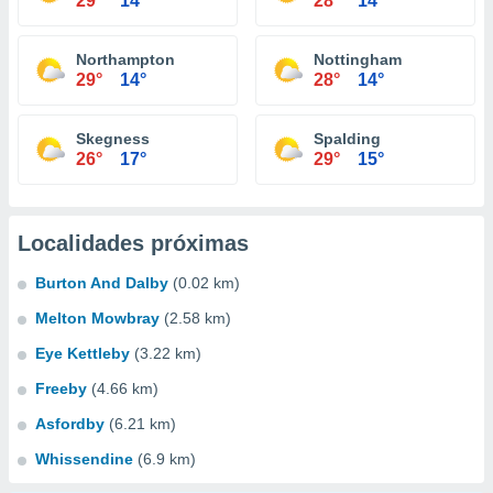
29°
14°
28°
14°
Northampton
Nottingham
29°
14°
28°
14°
Skegness
Spalding
26°
17°
29°
15°
Localidades próximas
Burton And Dalby
(0.02 km)
Melton Mowbray
(2.58 km)
Eye Kettleby
(3.22 km)
Freeby
(4.66 km)
Asfordby
(6.21 km)
Whissendine
(6.9 km)