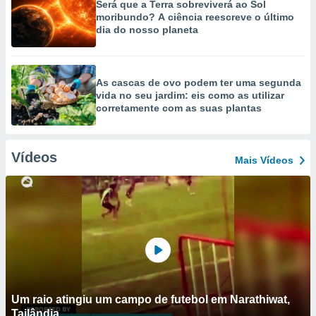
Será que a Terra sobreviverá ao Sol
moribundo? A ciência reescreve o último
dia do nosso planeta
As cascas de ovo podem ter uma segunda
vida no seu jardim: eis como as utilizar
corretamente com as suas plantas
Vídeos
Mais Vídeos
Um raio atingiu um campo de futebol em Narathiwat,
Tailândia.