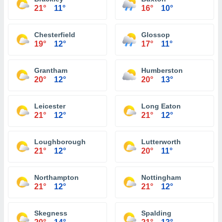
21°
11°
16°
10°
Chesterfield
Glossop
19°
12°
17°
11°
Grantham
Humberston
20°
12°
20°
13°
Leicester
Long Eaton
21°
12°
21°
12°
Loughborough
Lutterworth
21°
12°
20°
11°
Northampton
Nottingham
21°
12°
21°
12°
Skegness
Spalding