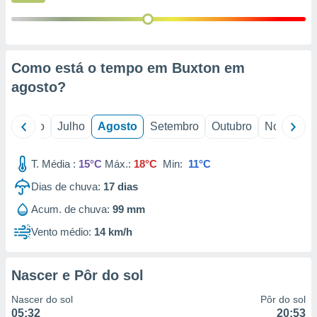
conteúdos.
ção
ão através
Como está o tempo em Buxton em
de
agosto
?
,
 e
o
Junho
Julho
Agosto
Setembro
Outubro
Novembro
dos,
publicidade
s, estudos
T. Média :
15°C
Máx.:
18°C
Min:
11°C
a e
mento de
Dias de chuva:
17
dias
Acum. de chuva:
99 mm
ossos 1199
Vento médio:
14 km/h
eiros
Nascer e Pôr do sol
Nascer do sol
Pôr do sol
05:32
20:53