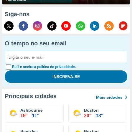
Siga-nos
O tempo no seu email
Eu li e aceito a política de privacidade.
Principais cidades
Mais cidades
Ashbourne
Boston
19°
11°
20°
13°
Brackley
Buxton