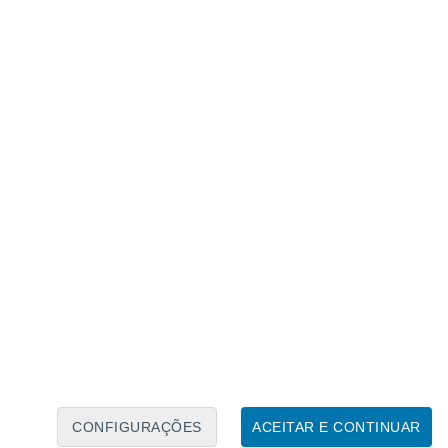
Calendário Lunar
Seg
Ter
Qua
Qui
Sex
Sáb
Domo
6
7
8
9
10
11
12
13
14
15
16
17
18
19
CONFIGURAÇÕES
ACEITAR E CONTINUAR