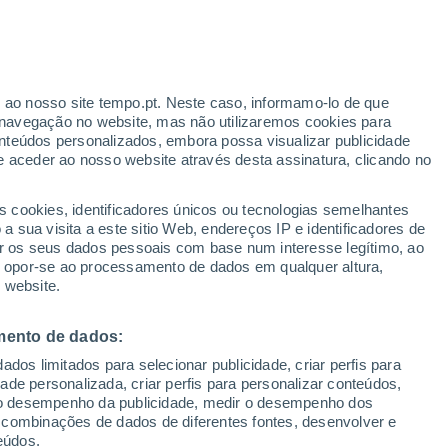
r ao nosso site tempo.pt. Neste caso, informamo-lo de que
/h
navegação no website, mas não utilizaremos cookies para
nteúdos personalizados, embora possa visualizar publicidade
e aceder ao nosso website através desta assinatura, clicando no
s cookies, identificadores únicos ou tecnologias semelhantes
gal
 sua visita a este sitio Web, endereços IP e identificadores de
r os seus dados pessoais com base num interesse legítimo, ao
adar de Chuva
Satélites
Modelos
ou opor-se ao processamento de dados em qualquer altura,
 website.
mento de dados:
omingo
Segunda
Terça
Quarta
dos limitados para selecionar publicidade, criar perfis para
9 Ago.
10 Ago.
11 Ago.
12 Ago.
idade personalizada, criar perfis para personalizar conteúdos,
ir o desempenho da publicidade, medir o desempenho dos
 combinações de dados de diferentes fontes, desenvolver e
eúdos.
40%