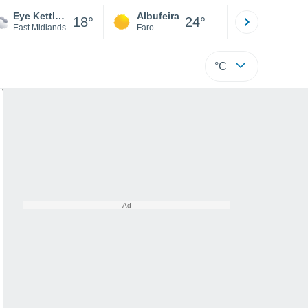
Eye Kettleby
Albufeira
Lisboa
18°
24°
East Midlands
Faro
Lisboa
°C