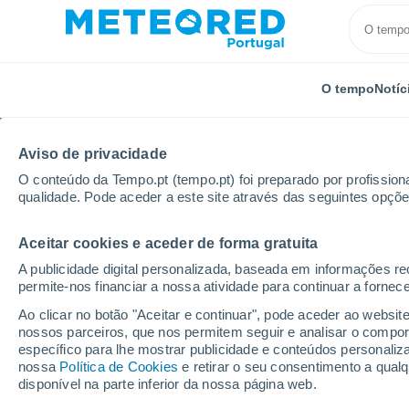
O tempo
Notíc
Aviso de privacidade
O conteúdo da Tempo.pt (tempo.pt) foi preparado por profissiona
qualidade. Pode aceder a este site através das seguintes opçõe
Aceitar cookies e aceder de forma gratuita
Início
Reino Unido
Midlands do Leste
Eye Kettl
A publicidade digital personalizada, baseada em informações r
permite-nos financiar a nossa atividade para continuar a fornec
Tempo em Eye Kettleb
Ao clicar no botão "Aceitar e continuar", pode aceder ao websit
nossos parceiros, que nos permitem seguir e analisar o compo
11:56
Quinta
específico para lhe mostrar publicidade e conteúdos persona
nossa
Política de Cookies
e retirar o seu consentimento a qua
disponível na parte inferior da nossa página web.
Encoberto