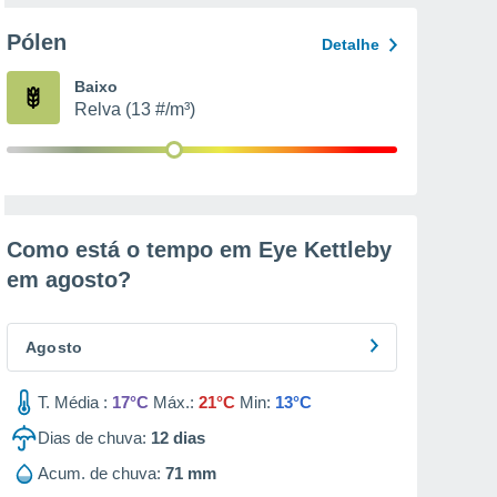
Pólen
Detalhe
Baixo
Relva (13 #/m³)
Como está o tempo em Eye Kettleby
em
agosto
?
Agosto
T. Média :
17°C
Máx.:
21°C
Min:
13°C
Dias de chuva:
12
dias
Acum. de chuva:
71 mm