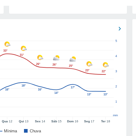
5
33°
31°
4
26°
26°
25°
23°
3
22°
18°
2
17°
16°
16°
14°
13°
13°
1
mm
Qua
12
Qui
13
Sex
14
Sáb
15
Dom
16
Seg
17
Ter
18
Mínima
Chuva