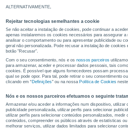
18°
ALTERNATIVAMENTE,
Rejeitar tecnologias semelhantes a cookie
Oeste
Se não aceitar a instalação de cookies, pode continuar a acede
Sensação de 18°
23
-
47 km
apenas instalaremos os cookies necessários para assegurar a 
analisar o comportamento ou para apresentar publicidade ou co
geral não personalizada. Pode recusar a instalação de cookies 
botão "Recusar".
Última hora
Subida das temperaturas, poeiras do Saara e
Com o seu consentimento, nós e os
nossos parceiros
utilizamo
chuva: datas e zonas mais afetadas em Portu
para armazenar, aceder e processar dados pessoais, tais como a
cookies. É possível que alguns fornecedores possam processa
O Tempo 1 - 7 Dias
Atualidade
Mapas de chuva
R
qual se pode opor. Para tal, pode retirar o seu consentimento 
clicando em “
Definições
” ou na nossa
Política de Cookies
neste
Nós e os nossos parceiros efetuamos o seguinte trata
Amanhã
Sábado
D
Hoje
Armazenar e/ou aceder a informações num dispositivo, utilizar da
7 Ago.
8 Ago.
6 Ago.
publicidade personalizada, utilizar perfis para selecionar public
utilizar perfis para selecionar conteúdos personalizados, med
conteúdos, compreender os públicos através de estatísticas ou
melhorar serviços, utilizar dados limitados para selecionar cont