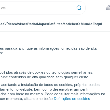
ias
Vídeos
Avisos
Radar
Mapas
Satélites
Modelos
O Mundo
Esqui
is para garantir que as informações fornecidas são de alta
s:
eby
ecolhidas através de cookies ou tecnologias semelhantes,
er-lhe conteúdos de alta qualidade sem qualquer custo.
y
e aceitando a instalação de todos os cookies, próprios ou dos
rtamento no website, bem como desenvolver um perfil
...
lizados com base no mesmo. Pode consultar mais informações na
lquer momento, clicando no botão
Definições de cookies
Por horas
Céu encoberto nas próximas
horas