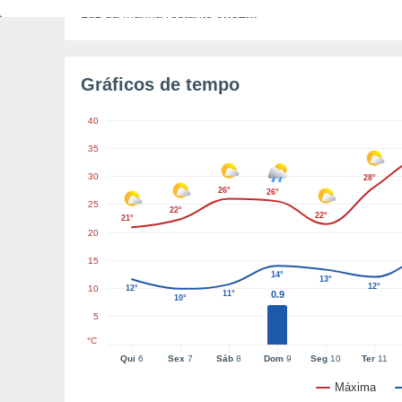
Luz da manhã restante
9h32m
Gráficos de tempo
40
35
30
28°
26°
26°
25
22°
22°
21°
20
15
14°
13°
12°
10
12°
11°
0.9
10°
5
°C
Qui
6
Sex
7
Sáb
8
Dom
9
Seg
10
Ter
11
Máxima