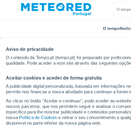
O tempo
Notíc
Aviso de privacidade
O conteúdo da Tempo.pt (tempo.pt) foi preparado por profissiona
qualidade. Pode aceder a este site através das seguintes opçõe
Aceitar cookies e aceder de forma gratuita
Início
Honduras
Gracias a Dios
Barra Patuca
A publicidade digital personalizada, baseada em informações r
permite-nos financiar a nossa atividade para continuar a fornec
Tempo em Barra Patuc
Ao clicar no botão "Aceitar e continuar", pode aceder ao websit
nossos parceiros, que nos permitem seguir e analisar o compo
11:19
Quinta
específico para lhe mostrar publicidade e conteúdos persona
nossa
Política de Cookies
e retirar o seu consentimento a qua
disponível na parte inferior da nossa página web.
Chuva fraca