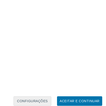
Calendário Lunar
Seg
Ter
Qua
Qui
Sex
Sáb
Domo
6
7
8
9
10
11
12
13
14
15
16
17
18
19
CONFIGURAÇÕES
ACEITAR E CONTINUAR