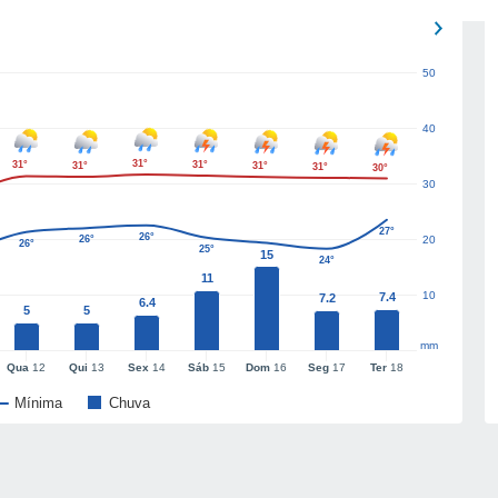
50
40
31°
31°
31°
31°
31°
31°
30°
30
27°
26°
26°
20
26°
25°
15
24°
11
10
7.4
7.2
6.4
5
5
mm
Qua
12
Qui
13
Sex
14
Sáb
15
Dom
16
Seg
17
Ter
18
Mínima
Chuva