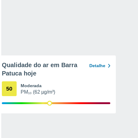
Qualidade do ar em Barra
Detalhe
Patuca hoje
Moderada
50
PM₁₀ (62 µg/m³)