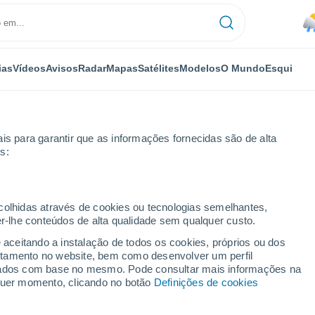
ias
Vídeos
Avisos
Radar
Mapas
Satélites
Modelos
O Mundo
Esqui
is para garantir que as informações fornecidas são de alta
s:
ecolhidas através de cookies ou tecnologias semelhantes,
er-lhe conteúdos de alta qualidade sem qualquer custo.
a
e aceitando a instalação de todos os cookies, próprios ou dos
rtamento no website, bem como desenvolver um perfil
...
lizados com base no mesmo. Pode consultar mais informações na
lquer momento, clicando no botão
Definições de cookies
Por horas
Calor húmido sufocante nas
próximas horas