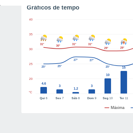
Gráficos de tempo
40
35
31°
31°
31°
30°
29°
29°
30
27°
27°
25
25°
25°
25°
15
10
20
4.6
3
3
1.2
°C
Qui
6
Sex
7
Sáb
8
Dom
9
Seg
10
Ter
11
Máxima