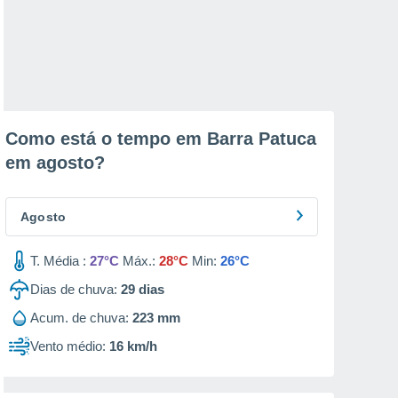
Como está o tempo em Barra Patuca
em
agosto
?
Agosto
T. Média :
27°C
Máx.:
28°C
Min:
26°C
Dias de chuva:
29
dias
Acum. de chuva:
223 mm
Vento médio:
16 km/h