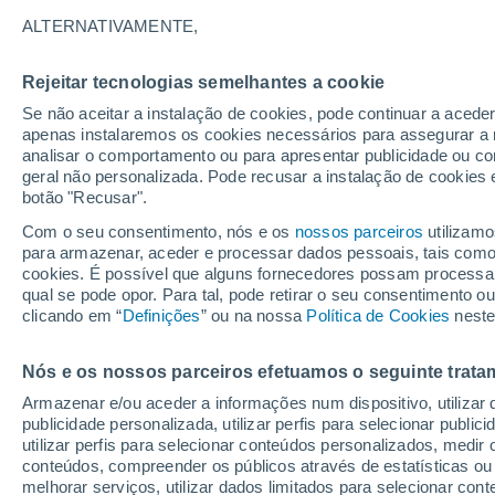
29°
ALTERNATIVAMENTE,
Rejeitar tecnologias semelhantes a cookie
30%
Se não aceitar a instalação de cookies, pode continuar a acede
Sensação de 33°
0.2 mm
apenas instalaremos os cookies necessários para assegurar a 
analisar o comportamento ou para apresentar publicidade ou co
geral não personalizada. Pode recusar a instalação de cookies 
botão "Recusar".
Última hora
Aviso amarelo de tempo quente neste distrito:
Com o seu consentimento, nós e os
nossos parceiros
utilizamo
39 ºC e noites tropicais; saiba até quando
para armazenar, aceder e processar dados pessoais, tais como a
cookies. É possível que alguns fornecedores possam processa
O Tempo 1 - 7 Dias
Atualidade
Mapas de chuva
R
qual se pode opor. Para tal, pode retirar o seu consentimento 
clicando em “
Definições
” ou na nossa
Política de Cookies
neste
Nós e os nossos parceiros efetuamos o seguinte trata
Amanhã
Sábado
D
Hoje
Armazenar e/ou aceder a informações num dispositivo, utilizar da
7 Ago.
8 Ago.
6 Ago.
publicidade personalizada, utilizar perfis para selecionar public
utilizar perfis para selecionar conteúdos personalizados, med
conteúdos, compreender os públicos através de estatísticas ou
melhorar serviços, utilizar dados limitados para selecionar cont
80%
70%
80%