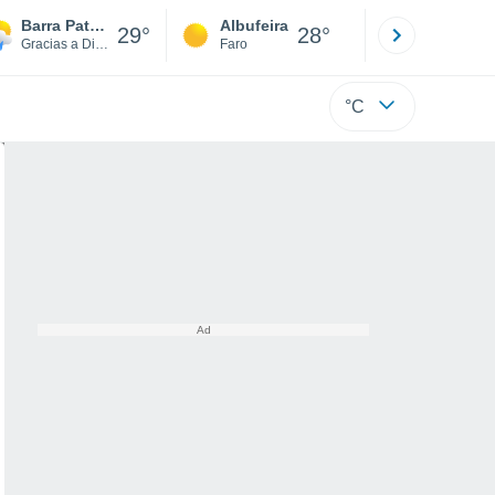
Barra Patuca
Albufeira
Lisboa
29°
28°
Gracias a Dios
Faro
Lisboa
°C