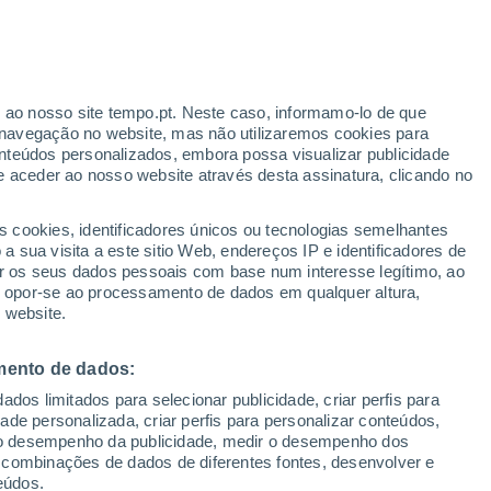
r ao nosso site tempo.pt. Neste caso, informamo-lo de que
navegação no website, mas não utilizaremos cookies para
nteúdos personalizados, embora possa visualizar publicidade
e aceder ao nosso website através desta assinatura, clicando no
 até
s cookies, identificadores únicos ou tecnologias semelhantes
 sua visita a este sitio Web, endereços IP e identificadores de
r os seus dados pessoais com base num interesse legítimo, ao
adar de Chuva
Satélites
Modelos
ou opor-se ao processamento de dados em qualquer altura,
 website.
mento de dados:
omingo
Segunda
Terça
Quarta
dos limitados para selecionar publicidade, criar perfis para
9 Ago.
10 Ago.
11 Ago.
12 Ago.
idade personalizada, criar perfis para personalizar conteúdos,
ir o desempenho da publicidade, medir o desempenho dos
 combinações de dados de diferentes fontes, desenvolver e
eúdos.
90%
90%
90%
90%