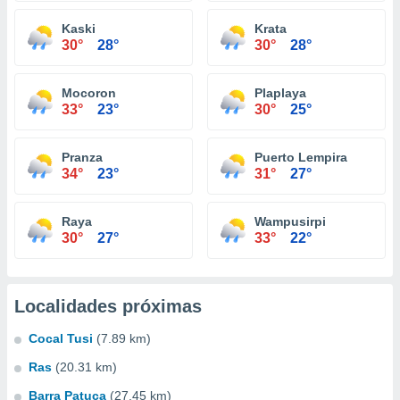
Kaski
Krata
30°
28°
30°
28°
Mocoron
Plaplaya
33°
23°
30°
25°
Pranza
Puerto Lempira
34°
23°
31°
27°
Raya
Wampusirpi
30°
27°
33°
22°
Localidades próximas
Cocal Tusi
(7.89 km)
Ras
(20.31 km)
Barra Patuca
(27.45 km)