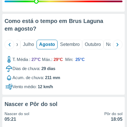
conteúdos.
ção
Como está o tempo em Brus Laguna
ão através
em
agosto
?
de
,
 e
o
Junho
Julho
Agosto
Setembro
Outubro
Novembro
dos,
publicidade
T. Média :
27°C
Máx.:
29°C
Min:
25°C
s, estudos
Dias de chuva:
29
dias
a e
mento de
Acum. de chuva:
211 mm
Vento médio:
12 km/h
ossos 1199
eiros
Nascer e Pôr do sol
Nascer do sol
Pôr do sol
05:21
18:05