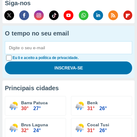
Siga-nos
O tempo no seu email
Eu li e aceito a política de privacidade.
Principais cidades
Barra Patuca
Benk
30°
27°
31°
26°
Brus Laguna
Cocal Tusi
32°
24°
31°
26°