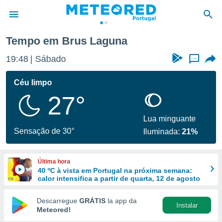
Tempo em Brus Laguna
de
19:48
Sábado
...
 da
empo.pt) foi
Céu limpo
or
27°
is para
e as
 fornecidas
Lua minguante
 qualidade.
Sensação de 30°
Iluminada:
21%
r a este
s das
opções:
Última hora
40 ºC à vista em Portugal na próxima semana:
ookies e
calor intensifica a partir de quarta, 12 de agosto
 forma
Descarregue
GRÁTIS
la app da
Instalar
e digital
Meteored!
da,