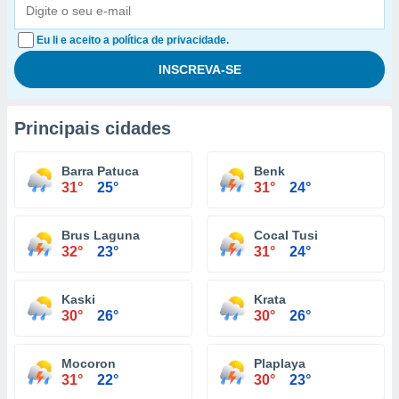
Eu li e aceito a política de privacidade.
Principais cidades
Barra Patuca
Benk
31°
25°
31°
24°
Brus Laguna
Cocal Tusi
32°
23°
31°
24°
Kaski
Krata
30°
26°
30°
26°
Mocoron
Plaplaya
31°
22°
30°
23°