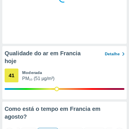
 para
a, utilizar
selecionar
a, criar
personalizar
tilizar
selecionar
Qualidade do ar em Francia
Detalhe
dos, medir
hoje
nho da
, medir o
Moderada
o dos
41
PM₁₀ (51 µg/m³)
r os
ravés de
s ou
s de dados
es fontes,
Como está o tempo em Francia em
 e melhorar
agosto
?
ilizar dados
ara