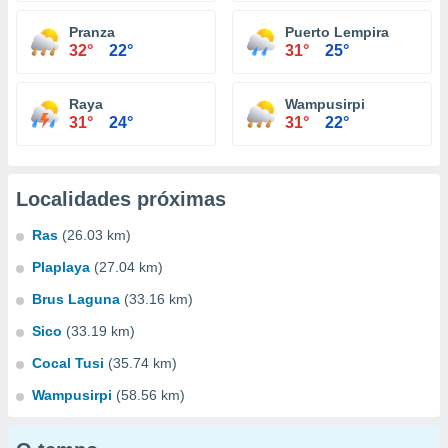
Pranza
Puerto Lempira
32°
22°
31°
25°
Raya
Wampusirpi
31°
24°
31°
22°
Localidades próximas
Ras
(26.03 km)
Plaplaya
(27.04 km)
Brus Laguna
(33.16 km)
Sico
(33.19 km)
Cocal Tusi
(35.74 km)
Wampusirpi
(58.56 km)