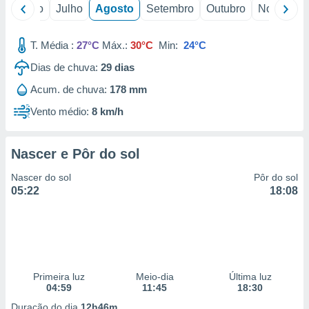
conteúdos.
o
Junho
Julho
Agosto
Setembro
Outubro
Novembro
ção
T. Média :
27°C
Máx.:
30°C
Min:
24°C
ão através
Dias de chuva:
29
dias
de
,
Acum. de chuva:
178 mm
 e
Vento médio:
8 km/h
dos,
publicidade
Nascer e Pôr do sol
s, estudos
a e
Nascer do sol
Pôr do sol
mento de
05:22
18:08
ossos 1199
eiros
Primeira luz
Meio-dia
Última luz
04:59
11:45
18:30
Duração do dia
12h46m