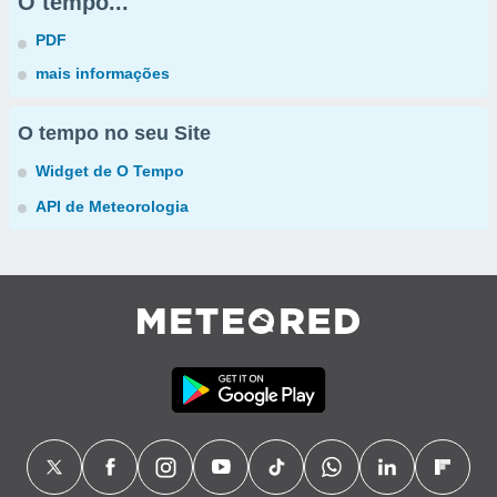
O tempo...
PDF
mais informações
O tempo no seu Site
Widget de O Tempo
API de Meteorologia