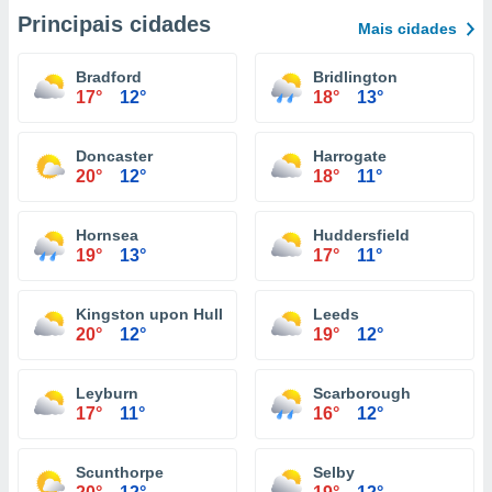
Principais cidades
Mais cidades
Bradford
Bridlington
17°
12°
18°
13°
Doncaster
Harrogate
20°
12°
18°
11°
Hornsea
Huddersfield
19°
13°
17°
11°
Kingston upon Hull
Leeds
20°
12°
19°
12°
Leyburn
Scarborough
17°
11°
16°
12°
Scunthorpe
Selby