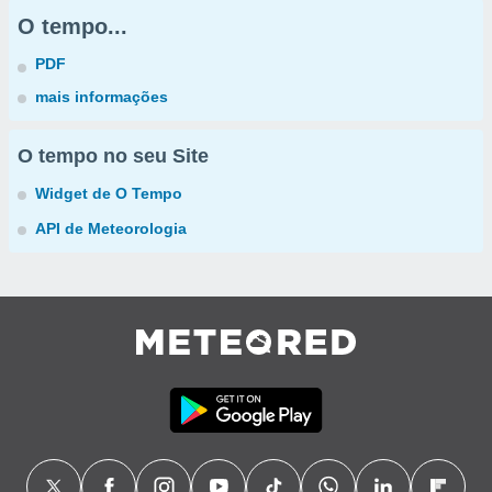
O tempo...
PDF
mais informações
O tempo no seu Site
Widget de O Tempo
API de Meteorologia