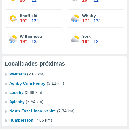
20°
12°
19°
12°
Sheffield
Whitby
19°
12°
17°
13°
Withernsea
York
19°
13°
19°
12°
Localidades próximas
Waltham
(2.62 km)
Ashby Cum Fenby
(3.12 km)
Laceby
(3.88 km)
Aylesby
(5.54 km)
North East Lincolnshire
(7.34 km)
Humberston
(7.65 km)