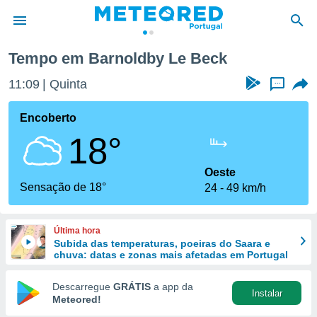
ck
Tempo em Barnoldby Le Beck
de
11:09
Quinta
...
 da
empo.pt) foi
Encoberto
or
18°
is para
e as
 fornecidas
Oeste
 qualidade.
Sensação de 18°
24
49 km/h
r a este
s das
opções:
Última hora
Subida das temperaturas, poeiras do Saara e
ookies e
chuva: datas e zonas mais afetadas em Portugal
 forma
Descarregue
GRÁTIS
a app da
Instalar
e digital
Meteored!
da,