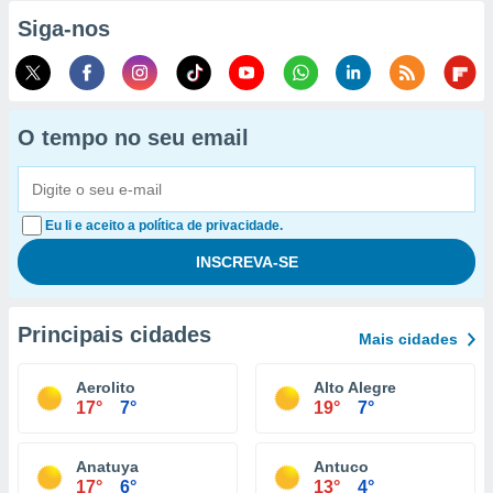
Siga-nos
O tempo no seu email
Eu li e aceito a política de privacidade.
Principais cidades
Mais cidades
Aerolito
Alto Alegre
17°
7°
19°
7°
Anatuya
Antuco
17°
6°
13°
4°