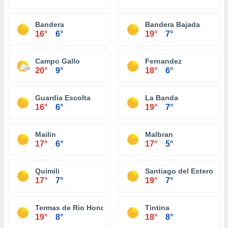
Bandera
Bandera Bajada
16°
6°
19°
7°
Campo Gallo
Fernandez
20°
9°
18°
6°
Guardia Escolta
La Banda
16°
6°
19°
7°
Mailin
Malbran
17°
6°
17°
5°
Quimili
Santiago del Estero
17°
7°
19°
7°
Termas de Rio Hondo
Tintina
19°
8°
18°
8°