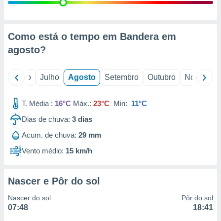
conteúdos.
ção
Como está o tempo em Bandera em
ão através
agosto
?
de
,
 e
o
Junho
Julho
Agosto
Setembro
Outubro
Novembro
dos,
publicidade
T. Média :
16°C
Máx.:
23°C
Min:
11°C
s, estudos
Dias de chuva:
3
dias
a e
mento de
Acum. de chuva:
29 mm
Vento médio:
15 km/h
ossos 1199
eiros
Nascer e Pôr do sol
Nascer do sol
Pôr do sol
07:48
18:41