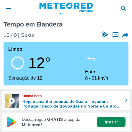
Tempo em Bandera
de
10:40
Sexta
...
 da
empo.pt) foi
Limpo
or
12°
is para
e as
 fornecidas
Este
 qualidade.
Sensação de 12°
8
21 km/h
r a este
s das
opções:
Última hora
Hoje e amanhã poeiras do Saara “invadem”
ookies e
Portugal: risco de trovoadas no Norte e Centro
 forma
aumenta
Descarregue
GRÁTIS
a app da
Instalar
e digital
Meteored!
da,