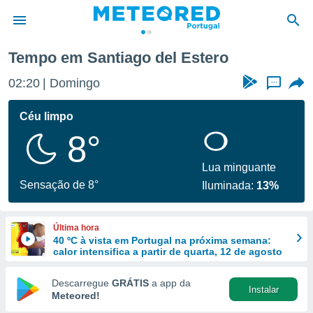
del Estero
Tempo em Santiago del Estero
de
02:20
Domingo
...
 da
empo.pt) foi
Céu limpo
or
8°
is para
e as
 fornecidas
Lua minguante
 qualidade.
Sensação de 8°
Iluminada:
13%
r a este
s das
opções:
Última hora
40 ºC à vista em Portugal na próxima semana:
ookies e
calor intensifica a partir de quarta, 12 de agosto
 forma
Descarregue
GRÁTIS
a app da
Instalar
e digital
Meteored!
da,