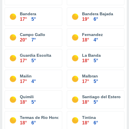
Bandera
Bandera Bajada
17°
5°
19°
6°
Campo Gallo
Fernandez
20°
7°
18°
4°
Guardia Escolta
La Banda
17°
5°
18°
5°
Mailin
Malbran
17°
4°
17°
5°
Quimili
Santiago del Estero
18°
5°
18°
5°
Termas de Rio Hondo
Tintina
18°
6°
18°
6°