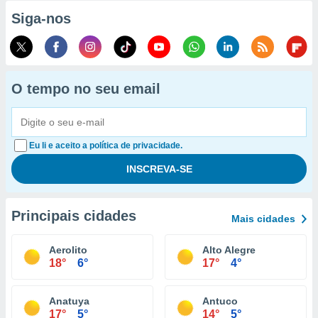
Siga-nos
O tempo no seu email
Eu li e aceito a política de privacidade.
Principais cidades
Mais cidades
Aerolito
Alto Alegre
18°
6°
17°
4°
Anatuya
Antuco
17°
5°
14°
5°