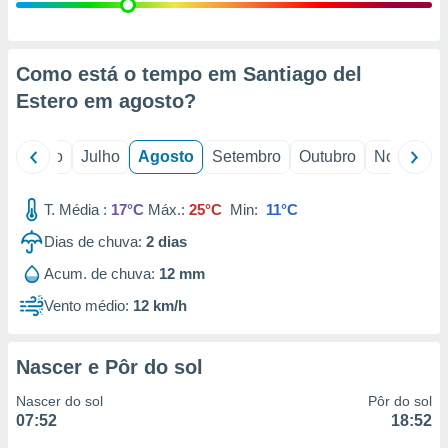
conteúdos.
ção
Como está o tempo em Santiago del
ão através
Estero em
agosto
?
de
,
 e
o
Junho
Julho
Agosto
Setembro
Outubro
Novembro
dos,
publicidade
T. Média :
17°C
Máx.:
25°C
Min:
11°C
s, estudos
Dias de chuva:
2
dias
a e
mento de
Acum. de chuva:
12 mm
Vento médio:
12 km/h
ossos 1199
eiros
Nascer e Pôr do sol
Nascer do sol
Pôr do sol
07:52
18:52